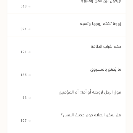
﴿يَحُولُ بَيْنَ الْمَرْءِ وَقَلْبِهِ﴾
563
زوجة تشتم زوجها وتسبه
391
حكم شراب الطاقة
121
ما يُصنع بالمسروق
185
قول الرجل لزوجته أو أمه: أم المؤمنين
93
هل يمكن الصلاة دون حديث النفس؟
107