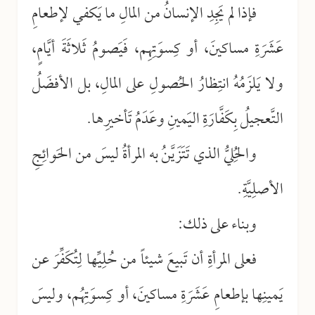
فإذا لم يَجِدِ الإنسانُ من المالِ ما يَكفي لإطعامِ
عَشَرَةِ مساكينَ، أو كِسوَتِهِم، فَيَصومُ ثَلاثَةَ أيَّامٍ،
ولا يَلزَمُهُ انتِظارُ الحُصولِ على المالِ، بل الأفضَلُ
التَّعجيلُ بِكَفَّارَةِ اليَمينِ وعَدَمُ تَأخيرِها.
والحُلِيُّ الذي تَتَزَيَّنُ به المرأةُ ليسَ من الحَوائِجِ
الأصلِيَّةِ.
وبناء على ذلك:
فعلى المرأةِ أن تَبيعَ شيئاً من حُلِيِّها لِتُكَفِّرَ عن
يَمينِها بإطعامِ عَشَرَةِ مساكينَ، أو كِسوَتِهُم، وليسَ