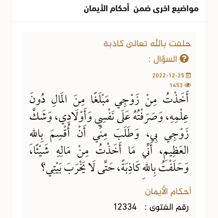
مواضيع اخرى ضمن أحكام الأيمان
حلفت بالله تعالى كاذبة
السؤال :
2022-12-25
1453
أَخَذْتُ مِنْ زَوْجِي مَبْلَغًا مِنَ المَالِ دُونَ
عِلْمِهِ، وَصَرَفْتُهُ عَلَى نَفْسِي وَأَوْلَادِي، وَشَكَّ
زَوْجِي بِي، وَطَلَبَ مِنِّي أَنْ أُقْسِمَ بِاللهِ
العَظِيمِ، أَنِّي مَا أَخَذْتُ مِنْ مَالِهِ شَيْئًا،
وَحَلَفْتُ بِاللهِ كَاذِبَةً، حَتَّى لَا يَخْرَبَ بَيْتِي؟
أحكام الأيمان
رقم الفتوى :
12334