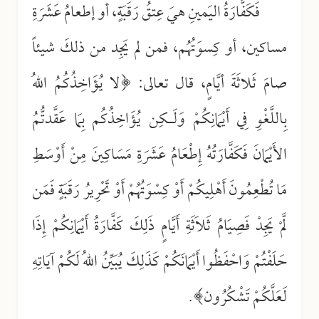
فَكَفَّارَةُ اليَمينِ هيَ عِتقُ رَقَبَةٍ، أو إطعامُ عَشَرَةِ
مساكين، أو كِسوَتُهُم، فمن لم يَجِد من ذلكَ شيئاً
صامَ ثَلاثَةَ أيَّامٍ، قال تعالى: ﴿لا يُؤَاخِذُكُمُ اللهُ
بِاللَّغْوِ فِي أَيْمَانِكُمْ وَلَـكِن يُؤَاخِذُكُم بِمَا عَقَّدتُّمُ
الأَيْمَانَ فَكَفَّارَتُهُ إِطْعَامُ عَشَرَةِ مَسَاكِينَ مِنْ أَوْسَطِ
مَا تُطْعِمُونَ أَهْلِيكُمْ أَوْ كِسْوَتُهُمْ أَوْ تَحْرِيرُ رَقَبَةٍ فَمَن
لَّمْ يَجِدْ فَصِيَامُ ثَلاَثَةِ أَيَّامٍ ذَلِكَ كَفَّارَةُ أَيْمَانِكُمْ إِذَا
حَلَفْتُمْ وَاحْفَظُوا أَيْمَانَكُمْ كَذَلِكَ يُبَيِّنُ اللهُ لَكُمْ آيَاتِهِ
لَعَلَّكُمْ تَشْكُرُون﴾.