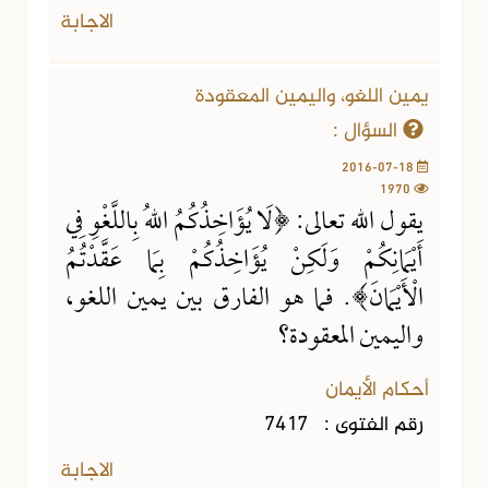
الاجابة
يمين اللغو، واليمين المعقودة
السؤال :
2016-07-18
1970
يقول الله تعالى: ﴿لَا يُؤَاخِذُكُمُ اللهُ بِاللَّغْوِ فِي
أَيْمَانِكُمْ وَلَكِنْ يُؤَاخِذُكُمْ بِمَا عَقَّدْتُمُ
الْأَيْمَانَ﴾. فما هو الفارق بين يمين اللغو،
واليمين المعقودة؟
أحكام الأيمان
رقم الفتوى :
7417
الاجابة