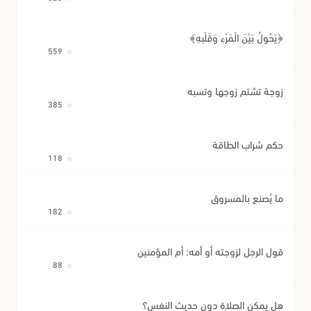
﴿يَحُولُ بَيْنَ الْمَرْءِ وَقَلْبِهِ﴾
559
زوجة تشتم زوجها وتسبه
385
حكم شراب الطاقة
118
ما يُصنع بالمسروق
182
قول الرجل لزوجته أو أمه: أم المؤمنين
88
هل يمكن الصلاة دون حديث النفس؟