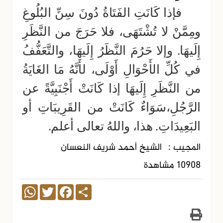
فإذا كَانَتِ الفَتَاةُ دُونَ سِنِّ البُلُوغِ
ومِمَّنْ لا تُشْتَهَى، فلا حَرَجَ من النَّظَرِ
إِلَيهَا. وإلا حَرُمَ النَّظَرُ إِلَيهَا، والتَّعَفُّفُ
في كُلِّ الأَحْوَالِ أَوْلَى، لأَنَّهُ مَا الغَايَةُ
من النَّظَرِ إِلَيهَا إذا كَانَتْ أَجْنَبِيَّةً عن
الرَّجُلِ،سَوَاءٌ كَانَتْ من القَرِيبَاتِ أو
البَعِيدَاتِ. هذا، واللهُ تعالى أعلم.
المجيب :
الشيخ أحمد شريف النعسان
10908 مشاهدة
WhatsApp
Twitter
Facebook
Share