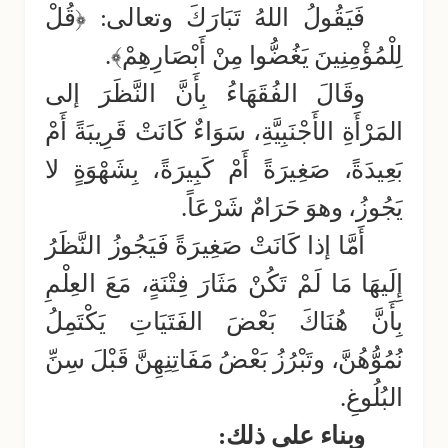
فَيَقُولُ اللهُ تَبَارَكَ وتعالى: ﴿قُلْ
لِلْمُؤْمِنِينَ يَغُضُّوا مِنْ أَبْصَارِهِمْ﴾.
وقَالَ الفُقَهَاءُ بِأَنَّ النَّظَرَ إلى
المَرْأَةِ الأَجْنَبِيَّةِ، سَوَاءٌ كَانَتْ قَرِيبَةً أَمْ
بَعِيدَةً، صَغِيرَةً أَمْ كَبِيرَةً، بِشَهْوَةٍ لا
يَجُوزُ، وهوَ حَرَامٌ شَرْعَاً.
أَمَّا إذا كَانَتْ صَغِيرَةً فَيَجُوزُ النَّظَرُ
إِلَيهَا مَا لَمْ تَكُنْ مَثَارَ فِتْنَةٍ، مَعَ العِلْمِ
بِأَنَّ هُنَاكَ بَعْضَ الفَتَيَاتِ يَكْتَمِلُ
نُمُوُّهُنَّ، وتَبْرُزُ بَعْضُ مَفَاتِنِهِنَّ قَبْلَ سِنِّ
البُلُوغِ.
وبناء على ذلك: