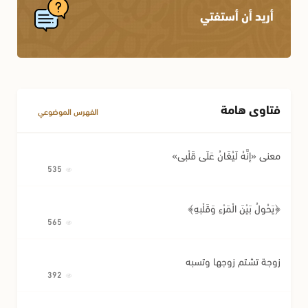
الإجارة
أحكام المواريث
أريد أن أستفتي
الكفالة
أحكام النسب
أحكام اللقطة
أحكام الوصية وتصرفات المريض
فتاوى هامة
مسائل متفرقة في المعاملات
الفهرس الموضوعي
معنى «إِنَّهُ لَيُغَانُ عَلَى قَلْبِي»
535
﴿يَحُولُ بَيْنَ الْمَرْءِ وَقَلْبِهِ﴾
565
زوجة تشتم زوجها وتسبه
392