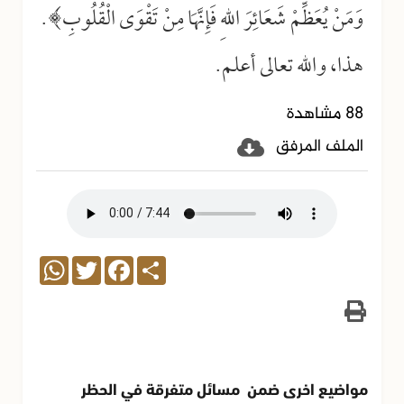
وَمَنْ يُعَظِّمْ شَعَائِرَ اللهِ فَإِنَّهَا مِنْ تَقْوَى الْقُلُوبِ﴾.
هذا، والله تعالى أعلم.
88 مشاهدة
الملف المرفق
WhatsApp
Twitter
Facebook
Share
مواضيع اخرى ضمن مسائل متفرقة في الحظر