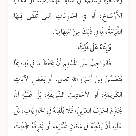
وَصَحْبِهِ وَسَلَّمَ، في سَلَّةِ المُهْمَلَاتِ، أَو مَكَانِ
الأَوْسَاخِ، أَو في الحَاوِيَاتِ التي تُلْقَى فِيهَا
القُمَامَةُ، لِمَا في ذَلِكَ مِنَ امْتِهَانِهَا.
وَبِنَاءً عَلَى ذَلِكَ:
فَالوَاجِبُ عَلَى المُسْلِمِ أَنْ يَحْفَظَ مَا في يَدِهِ مِمَّا
يَتَضَمَّنُ مِنْ أَسْمَاءِ اللهِ تعالى، أَو بَعْضِ الآيَاتِ
الكَرِيمَةِ، أَو الأَحَادِيثِ الشَّرِيفَةِ، بَلْ عَلَيْهِ أَنْ
يَحْتَرِمَ الحَرْفَ العَرَبِيَّ، فَلَا يُلْقِيَهُ في الحَاوِيَاتِ، بَلْ
عَلَيْهِ أَنْ يَدْفِنَهُ في مَكَانٍ مُحْتَرَمٍ، أَو يُحْرِقُهُ ﴿ذَلِكَ