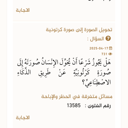
الاجابة
تحويل الصورة إلى صورة كرتونية
السؤال :
2025-04-17
731
هَلْ يَجُوزُ شَرْعًا أَنْ يُحَوِّلَ الإِنْسَانُ صُورَتَهُ إِلَى
صُورَةٍ كَرْتُونِيَّةٍ عَنْ طَرِيقِ الذَّكَاءِ
الاصْطِنَاعِيِّ؟
مسائل متفرقة في الحظر والإباحة
رقم الفتوى :
13585
الاجابة