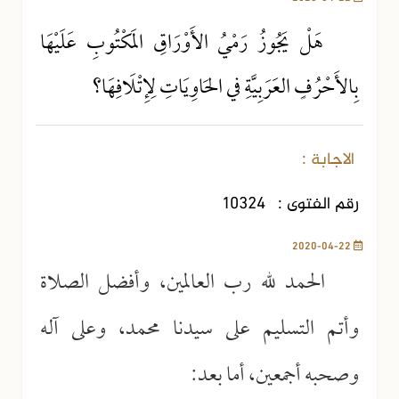
هَلْ يَجُوزُ رَمْيُ الأَوْرَاقِ المَكْتُوبِ عَلَيْهَا
بِالأَحْرُفٍ العَرَبِيَّةِ في الحَاوِيَاتِ لِإِتْلَافِهَا؟
الاجابة :
رقم الفتوى :
10324
2020-04-22
الحمد لله رب العالمين، وأفضل الصلاة
وأتم التسليم على سيدنا محمد، وعلى آله
وصحبه أجمعين، أما بعد: