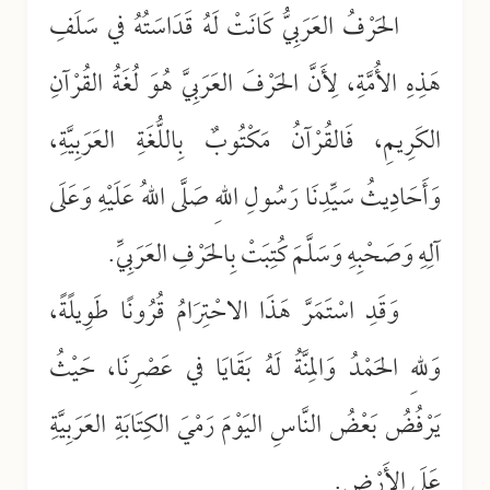
الحَرْفُ العَرَبِيُّ كَانَتْ لَهُ قَدَاسَتُهُ في سَلَفِ
هَذِهِ الأُمَّةِ، لِأَنَّ الحَرْفَ العَرَبِيَّ هُوَ لُغَةُ القُرْآنِ
الكَرِيمِ، فَالقُرْآنُ مَكْتُوبٌ بِاللُّغَةِ العَرَبِيَّةِ،
وَأَحَادِيثُ سَيِّدِنَا رَسُولِ اللهِ صَلَّى اللهُ عَلَيْهِ وَعَلَى
آلِهِ وَصَحْبِهِ وَسَلَّمَ كُتِبَتْ بِالحَرْفِ العَرَبِيِّ.
وَقَدِ اسْتَمَرَّ هَذَا الاحْتِرَامُ قُرُونًا طَوِيلًةً،
وَللهِ الحَمْدُ وَالمِنَّةُ لَهُ بَقَايَا في عَصْرِنَا، حَيْثُ
يَرْفُضُ بَعْضُ النَّاسِ اليَوْمَ رَمْيَ الكِتَابَةِ العَرَبِيَّةِ
عَلَى الأَرْضِ.