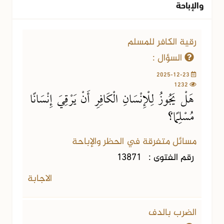
والإباحة
رقية الكافر للمسلم
السؤال :
2025-12-23
1232
هَلْ يَجُوزُ لِلْإِنْسَانِ الْكَافِرِ أَنْ يَرْقِيَ إِنْسَانًا
مُسْلِمًا؟
مسائل متفرقة في الحظر والإباحة
رقم الفتوى :
13871
الاجابة
الضرب بالدف