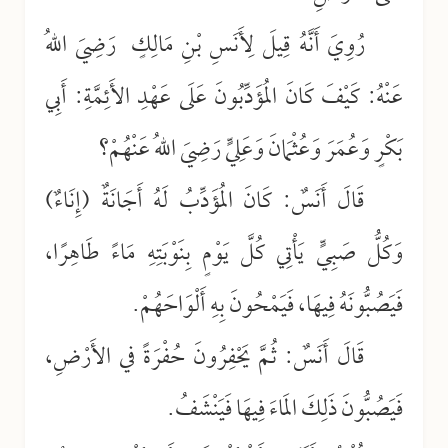
رُوِيَ أَنَّهُ قِيلَ لِأَنَسِ بْنِ مَالِكٍ رَضِيَ اللهُ
عَنْهُ: كَيْفَ كَانَ المُؤَدِّبُونَ عَلَى عَهْدِ الأَئِمَّةِ: أَبِي
بَكْرٍ وَعُمَرَ وَعُثْمَانَ وَعَلِيٍّ رَضِيَ اللهُ عَنْهُمْ؟
قَالَ أَنَسٌ: كَانَ المُؤَدِّبُ لَهُ أَجَانَةٌ (إِنَاءٌ)
وَكُلُّ صَبِيٍّ يَأْتِي كُلَّ يَوْمٍ بِنَوْبَتِهِ مَاءً طَاهِرًا،
فَيَصُبُّونَهُ فِيهَا، فَيَمْحُونَ بِهِ أَلْوَاحَهُمْ.
قَالَ أَنَسٌ: ثُمَّ يَحْفِرُونَ حُفْرَةً في الأَرْضِ،
فَيَصُبُّونَ ذَلِكَ المَاءَ فِيهَا فَيَنْشَفُ.