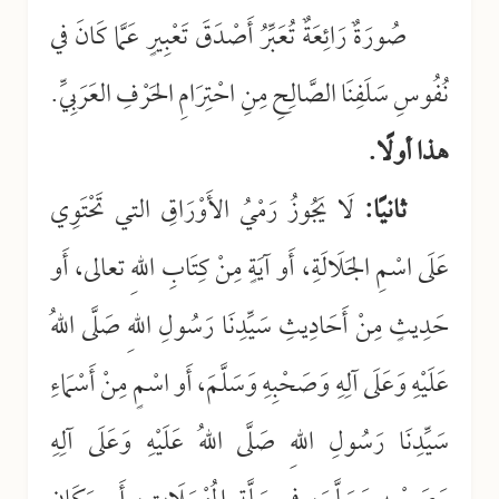
صُورَةٌ رَائِعَةٌ تُعَبِّرُ أَصْدَقَ تَعْبِيرٍ عَمَّا كَانَ في
نُفُوسِ سَلَفِنَا الصَّالِحِ مِنِ احْتِرَامِ الحَرْفِ العَرَبِيِّ.
هذا أولًا.
ثانيًا:
لَا يَجُوزُ رَمْيُ الأَوْرَاقِ التي تَحْتَوِي
عَلَى اسْمِ الجَلَالَةِ، أَو آيَةٍ مِنْ كِتَابِ اللهِ تعالى، أَو
حَدِيثٍ مِنْ أَحَادِيثِ سَيِّدِنَا رَسُولِ اللهِ صَلَّى اللهُ
عَلَيْهِ وَعَلَى آلِهِ وَصَحْبِهِ وَسَلَّمَ، أَو اسْمٍ مِنْ أَسْمَاءِ
سَيِّدِنَا رَسُولِ اللهِ صَلَّى اللهُ عَلَيْهِ وَعَلَى آلِهِ