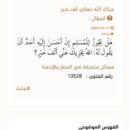
جزاك الله تعالى ألف خير
السؤال :
2025-03-17
1416
هَلْ يَجُوزُ لِلْمُسْلِمِ إِنْ أَحْسَنَ إِلَيْهِ أَحَدٌ أَنْ
يَقُولَ لَهُ: اللهُ يَجْزِيكَ عَنِّي أَلْفَ خَيْرٍ؟
مسائل متفرقة في الحظر والإباحة
رقم الفتوى :
13528
الاجابة
الفهرس الموضوعي