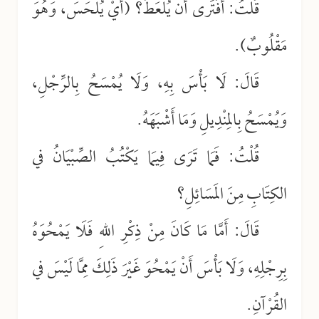
قُلْتُ: أَفَتَرى أَنْ يُلْعَطَ؟ (أَيْ يُلْحَسَ، وَهُوَ
مَقْلُوبٌ).
قَالَ: لَا بَأْسَ بِهِ، وَلَا يُمْسَحُ بِالرِّجْلِ،
وَيُمْسَحُ بِالمِنْدِيلِ وَمَا أَشْبَهَهُ.
قُلْتُ: فَمَا تَرَى فِيمَا يَكْتُبُ الصِّبْيَانُ في
الكِتَابِ مِنَ المَسَائِلِ؟
قَالَ: أَمَّا مَا كَانَ مِنْ ذِكْرِ اللهِ فَلَا يَمْحُوَهُ
بِرِجْلِهِ، وَلَا بَأْسَ أَنْ يَمْحُوَ غَيْرَ ذَلِكَ مِمَّا لَيْسَ في
القُرْآنِ.