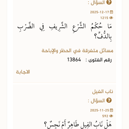
السؤال :
2025-12-17
1215
مَا حُكْمُ الشَّرْعِ الشَّرِيفِ فِي الضَّرْبِ
بِالدُّفِّ؟
مسائل متفرقة في الحظر والإباحة
رقم الفتوى :
13864
الاجابة
ناب الفيل
السؤال :
2025-11-25
592
هَلْ نَابُ الفِيلِ طَاهِرٌ أَمْ نَجِسٌ؟