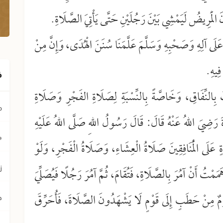
َ الْمَرِيضُ لَيَمْشِي بَيْنَ رَجُلَيْنِ حَتَّى يَأْتِيَ الصَّلَاةِ.
عَلَى آلِهِ وَصَحْبِهِ وَسَلَّمَ عَلَّمَنَا سُنَنَ الْهُدَى، وَإِنَّ مِنْ
فِيهِ.
ف
 بِالنِّفَاقِ، وَخَاصَّةً بِالنِّسْبَةِ لِصَلَاةِ الفَجْرِ وَصَلَاةِ
م
 رَضِيَ اللهُ عَنْهُ قَالَ: قَالَ رَسُولُ اللهِ صَلَّى اللهُ عَلَيْهِ
﴿ي
 عَلَى الْمُنَافِقِينَ صَلَاةُ الْعِشَاءِ، وَصَلَاةُ الْفَجْرِ، وَلَوْ
ز
هَمَمْتُ أَنْ آمُرَ بِالصَّلَاةِ، فَتُقَامَ، ثُمَّ آمُرَ رَجُلًا فَيُصَلِّيَ
َمٌ مِنْ حَطَبٍ إِلَى قَوْمٍ لَا يَشْهَدُونَ الصَّلَاةَ، فَأُحَرِّقَ
ح