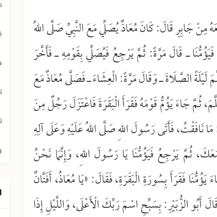
م
جَابِرٍ قَالَ: كَانَ مُعَاذٌ يُصَلِّي مَعَ النَّبِيِّ صَلَّى اللهُ
ق
َؤُمُّنَا ـ قَالَ مَرَّةً: ثُمَّ يَرْجِعُ فَيُصَلِّي بِقَوْمِهِ ـ فَأَخَّرَ
ه
ّمَ لَيْلَةً الصَّلَاةَ ـ وَقَالَ مَرَّةً: الْعِشَاءَ ـ فَصَلَّى مُعَاذٌ مَعَ
ت
مَ، ثُمَّ جَاءَ يَؤُمُّ قَوْمَهُ فَقَرَأَ الْبَقَرَةَ فَاعْتَزَلَ رَجُلٌ مِنَ
ت
 مَا نَافَقْتُ، فَأَتَى رَسُولَ اللهِ صَلَّى اللهُ عَلَيْهِ وَعَلَى آلِهِ
َكَ، ثُمَّ يَرْجِعُ فَيَؤُمُّنَا يَا رَسُولَ اللهِ، وَإِنَّمَا نَحْنُ
و
َؤُمُّنَا فَقَرَأَ بِسُورَةِ الْبَقَرَةِ، فَقَالَ: «يَا مُعَاذُ، أَفَتَّانٌ
ا
الَ أَبُو الزُّبَيْرِ: بِسَبِّحِ اسْمَ رَبِّكَ الْأَعْلَى، وَاللَّيْلِ إِذَا