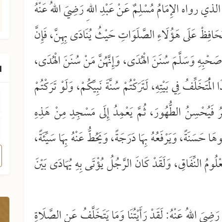
ذي رواه الإِمَامُ مُسْلِمٌ عَنْ عَبْدِ اللهِ رَضِيَ اللهُ عَنْهُ
يُحَافِظْ عَلَى هَؤُلَاءِ الصَّلَوَاتِ حَيْثُ يُنَادَى بِهِنَّ، فَإِنَّ
ِ وَصَحْبِهِ وَسَلَّمَ سُنَنَ الْهُدَى، وَإِنَّهُنَّ مَنْ سُنَنَ الْهُدَى،
ا
الْمُتَخَلِّفُ فِي بَيْتِهِ، لَتَرَكْتُمْ سُنَّةَ نَبِيِّكُمْ، وَلَوْ تَرَكْتُمْ
هَّرُ فَيُحْسِنُ الطُّهُورَ، ثُمَّ يَعْمِدُ إِلَى مَسْجِدٍ مِنْ هَذِهِ
هَا حَسَنَةً، وَيَرْفَعُهُ بِهَا دَرَجَةً، وَيَحُطُّ عَنْهُ بِهَا سَيِّئَةً،
 مَعْلُومُ النِّفَاقِ، وَلَقَدْ كَانَ الرَّجُلُ يُؤْتَى بِهِ يُهَادَى بَيْنَ
رَضِيَ اللهُ عَنْهُ: لَقَدْ رَأَيْتُنَا وَمَا يَتَخَلَّفُ عَنِ الصَّلَاةِ