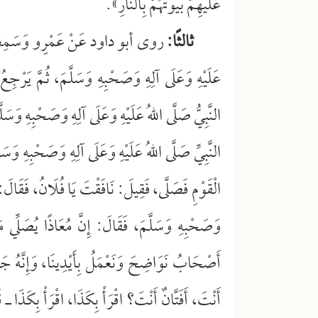
عَلَيْهِمْ بُيُوتَهُمْ بِالنَّارِ».
ثالثًا:
روى أبو داود عَنْ عَمْرٍو وَسَمِعَهُ مِنْ 
عَلَيْهِ وَعَلَى آلِهِ وَصَحْبِهِ وَسَلَّمَ، ثُمَّ يَرْجِعُ فَي
النَّبِيُّ صَلَّى اللهُ عَلَيْهِ وَعَلَى آلِهِ وَصَحْبِهِ وَسَلَ
النَّبِيِّ صَلَّى اللهُ عَلَيْهِ وَعَلَى آلِهِ وَصَحْبِهِ وَسَلَّ
الْقَوْمِ فَصَلَّى، فَقِيلَ: نَافَقْتَ يَا فُلَانُ، فَقَالَ:
وَصَحْبِهِ وَسَلَّمَ، فَقَالَ: إِنَّ مُعَاذًا يُصَلِّي مَع
أَصْحَابُ نَوَاضِحَ وَنَعْمَلُ بِأَيْدِينَا، وَإِنَّهُ جَاءَ ي
أَنْتَ، أَفَتَّانٌ أَنْتَ؟ اقْرَأْ بِكَذَا، اقْرَأْ بِكَذَا ـ قَ