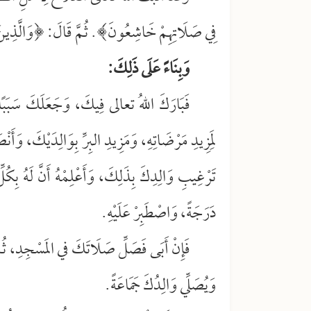
فِي صَلَاتِهِمْ خَاشِعُونَ﴾. ثُمَّ قَالَ: ﴿وَالَّذِينَ
وَبِنَاءً عَلَى ذَلِكَ:
فَبَارَكَ اللهُ تعالى فِيكَ، وَجَعَلَكَ سَبَبًا
لِمَزِيدِ مَرْضَاتِهِ، وَمَزِيدِ البِرِّ بِوَالِدَيْكَ، وَأ
تَرْغِيبِ وَالِدِكَ بِذَلِكَ، وَأَعْلِمْهُ أَنَّ لَهُ بِكُلِ
دَرَجَةً، وَاصْطَبِرْ عَلَيْهِ.
فَإِنْ أَبَى فَصَلِّ صَلَاتَكَ في المَسْجِدِ، ثُمَّ ا
وَيُصَلِّي وَالِدُكَ جَمَاعَةً.