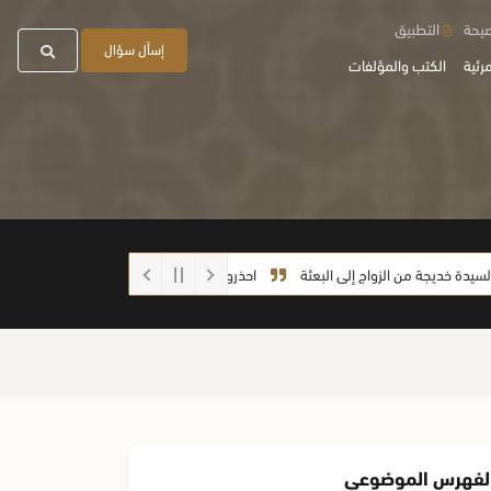
صيحة
التطبيق
إسأل سؤال
رئية
الكتب والمؤلفات
جة من الزواج إلى البعثة
احذروا الغش أيها الطلاب
لفهرس الموضوعي