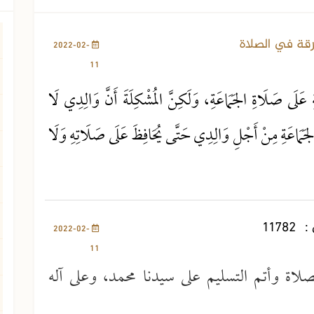
1123 مشاهدة
قة في الصلاة
2022-02-
11
ةِ عَلَى صَلَاةِ الجَمَاعَةِ، وَلَكِنَّ المُشْكِلَةَ أَنَّ وَالِدِي لَا
 الجَمَاعَةِ مِنْ أَجْلِ وَالِدِي حَتَّى يُحَافِظَ عَلَى صَلَاتِهِ وَلَا
:
11782
2022-02-
11
صلاة وأتم التسليم على سيدنا محمد، وعلى آله