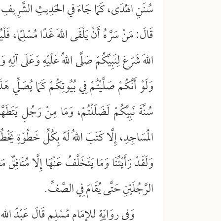
سُنَنِ الهُدَى، كَمَا جَاءَ في الحَدِيثِ الشَّرِيفِ ال
قَالَ: مَنْ سَرَّهُ أَنْ يَلْقَى اللهَ غَدًا مُسْلِمًا، فَلْ
اللهَ شَرَعَ لِنَبِيِّكُمْ صَلَّى اللهُ عَلَيْهِ وَعَلَى آلِه
وَلَوْ أَنَّكُمْ صَلَّيْتُمْ فِي بُيُوتِكُمْ كَمَا يُصَلِّي هَذَا 
سُنَّةَ نَبِيِّكُمْ لَضَلَلْتُمْ، وَمَا مِنْ رَجُلٍ يَتَطَ
الْمَسَاجِدِ، إِلَّا كَتَبَ اللهُ لَهُ بِكُلِّ خَطْوَةٍ يَخْطُو
وَلَقَدْ رَأَيْتُنَا وَمَا يَتَخَلَّفُ عَنْهَا إِلَّا مُنَافِقٌ
الرَّجُلَيْنِ حَتَّى يُقَامَ فِي الصَّفِّ.
وَفِي رِوَايَةٍ للإِمَامِ مُسْلِمٍ قَالَ عَبْدُ اللهِ 