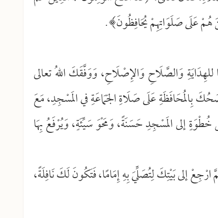
 هُمْ عَلَى صَلَوَاتِهِمْ يُحَافِظُونَ﴾.
 للهِدَايَةِ وَالصَّلَاحِ وَالإِصْلَاحِ، وَوَفَّقَكَ اللهُ تعالى
َنْصَحُكَ بِالمُحَافَظَةِ عَلَى صَلَاةِ الجَمَاعَةِ في المَسْجِدِ، مَعَ
ّ خُطْوَةٍ إلى المَسْجِدِ حَسَنَةً، وَمَحْوَ سَيِّئَةٍ، وَيُرْفَعُ بِهَا
رْجِعْ إلى بَيْتِكَ لِتُصَلِّيَ بِهِ إِمَامًا، فَتَكُونَ لَكَ نَافِلَةً،