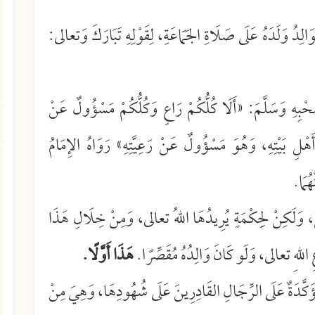
َالِدُ وَلَدَهُ عَلَى صَلَاةِ الجَمَاعَةِ، لِقَوْلِهِ تَبَارَكَ وَتعالى:
صَحْبِهِ وَسَلَّمَ: «أَلَا كُلُّكُمْ رَاعٍ وَكُلُّكُمْ مَسْؤُولٌ عَنْ
َهْلِ بَيْتِهِ، وَهُوَ مَسْؤُولٌ عَنْ رَعِيَّتِهِ» رَوَاهُ الإِمَامُ
ُمَا.
عُ، وَلَكِنْ لِحِكْمَةٍ يُرِيدُهَا اللهُ تعالى، وَمِنْ خِلَالِ هَذَا
عِ اللهِ تعالى، وَلَو كَانَ وَالِدُهُ مُقَصِّرًا.
هَذَا أَوَّلًا.
ؤَكَّدَةٌ عَلَى الرِّجَالِ القَادِرِينَ عَلَى شُهُودِهَا، وَهِيَ مِنْ