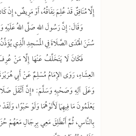
إِلَّا مُنَافِقٌ قَدْ عُلِمَ نِفَاقُهُ، أَوْ مَرِيضٌ، إِنْ كَان
وَقَالَ: إِنَّ رَسُولَ اللهِ صَلَّى اللهُ عَلَيْهِ وَ
سُنَنَ الْهُدَى الصَّلَاةَ فِي الْمَسْجِدِ الَّذِي يُؤَذَّنُ 
فَكَانَ لَا يَتَخَلَّفُ عَنْهَا إِلَّا مَنْ عُرِفَ
العِشَاءِ، رَوَى الإِمَامُ مُسْلِمٌ عَنْ أَبِي هُرَيْرَةَ
وَعَلَى آلِهِ وَصَحْبِهِ وَسَلَّمَ: «إِنَّ أَثْقَلَ صَلَاةٍ
يَعْلَمُونَ مَا فِيهِمَا لَأَتَوْهُمَا وَلَوْ حَبْوًا، وَلَقَدْ 
بِالنَّاسِ، ثُمَّ أَنْطَلِقَ مَعِي بِرِجَالٍ مَعَهُمْ حُز