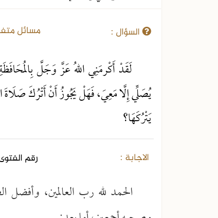
11-02-2022
مسائل متفر
السؤال :
لَقَدْ أَكْرمَنِي اللهُ عَزَّ وَجَلَّ بِالمُحَافَظَ
يُصَلِّي إِلَّا مَعِيَ، فَهَلْ يَجُوزُ أَنْ أَتْرُكَ صَلَاةَ
يَتْرُكَهَا؟
الاجابة :
رقم الفتوى 
الحمد لله رب العالمين، وأفضل ال