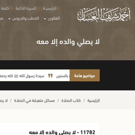
الرئيسيــة
السيرة الذاتية
كلمة ا
الفتاوى
الخطب والدروس
مع
لا يصلي والده إلا معه
مواضيع هامة
لا يأخذ أمته بالسنين
سيدنا رسول الله ﷺ كله رحمة
ص
ما صحة الحديث: (إذا رفع العبد يديه
الرئيسية
كتاب الصلاة
مسائل متفرقة في الصلاة
لا يص
11782 - لا يصلي والده إلا معه