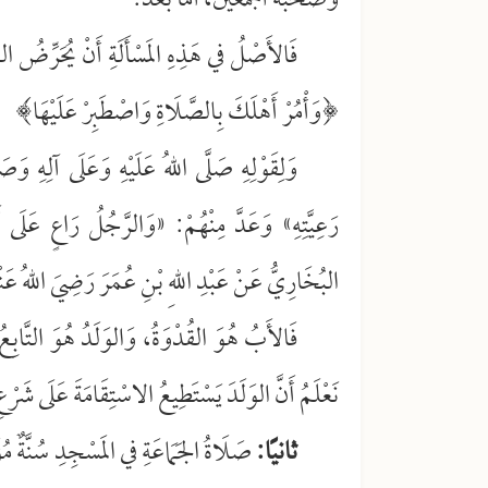
وصحبه أجمعين، أما بعد:
فَالأَصْلُ في هَذِهِ المَسْأَلَةِ أَنْ يُحَرِّضُ الو
﴿وَأْمُرْ أَهْلَكَ بِالصَّلَاةِ وَاصْطَبِرْ عَلَيْهَا
﴾
وَلِقَوْلِهِ صَلَّى اللهُ عَلَيْهِ وَعَلَى آلِهِ وَ
رَعِيَّتِهِ» وَعَدَّ مِنْهُمْ: «وَالرَّجُلُ رَاعٍ عَلَى أ
البُخَارِيُّ عَنْ عَبْدِ اللهِ بْنِ عُمَرَ رَضِيَ اللهُ عَنْه
فَالأَبُ هُوَ القُدْوَةُ، وَالوَلَدُ هُوَ التَّابِ
نَعْلَمُ أَنَّ الوَلَدَ يَسْتَطِيعُ الاسْتِقَامَةَ عَلَى شَرْ
ثانيًا:
صَلَاةُ الجَمَاعَةِ في المَسْجِدِ سُنَّةٌ مُ