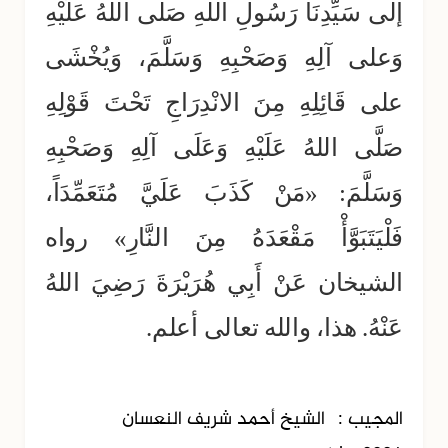
إلى سَيِّدِنَا رَسُولِ اللهِ صَلَّى اللهُ عَلَيْهِ
وَعلى آلِهِ وَصَحْبِهِ وَسَلَّمَ، وَيُخْشَى
على قَائِلِهِ مِنَ الانْدِرَاجِ تَحْتَ قَوْلِهِ
صَلَّى اللهُ عَلَيْهِ وَعَلَى آلِهِ وَصَحْبِهِ
وَسَلَّمَ: «مَنْ كَذَبَ عَلَيَّ مُتَعَمِّدَاً،
فَلْيَتَبَوَّأْ مَقْعَدَهُ مِنَ النَّارِ» رواه
الشيخان عَنْ أَبِي هُرَيْرَةَ رَضِيَ اللهُ
عَنْهُ. هذا، والله تعالى أعلم.
المجيب :
الشيخ أحمد شريف النعسان