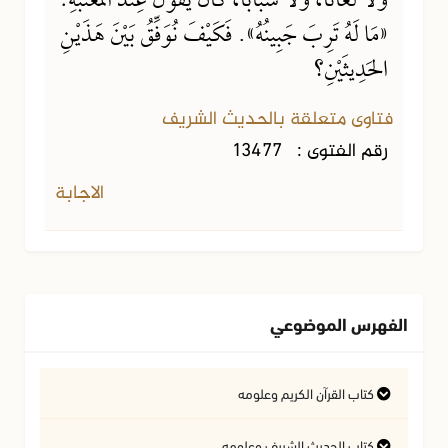
وَلَا لَعَّانًا، وَلَا سَبَّابًا، كَانَ يَقُولُ عِنْدَ المَعْتَبَةِ:
«مَا لَهُ تَرِبَ جَبِينُهُ». فَكَيْفَ نُوَفِّقُ بَيْنَ هَذَيْنِ
الحَدِيثَيْنِ؟
فتاوى متعلقة بالحديث الشريف
رقم الفتوى :
13477
الاجابة
الفهرس الموضوعي
كتاب القرآن الكريم وعلومه
التفسير وعلوم القرآن
كتاب الحديث الشريف وعلومه