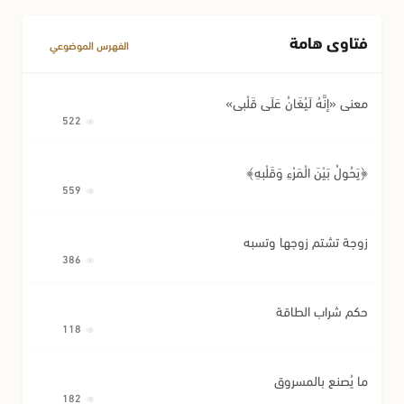
فتاوى هامة
مسائل متفرقة في المعاملات
الفهرس الموضوعي
معنى «إِنَّهُ لَيُغَانُ عَلَى قَلْبِي»
522
﴿يَحُولُ بَيْنَ الْمَرْءِ وَقَلْبِهِ﴾
559
زوجة تشتم زوجها وتسبه
386
حكم شراب الطاقة
118
ما يُصنع بالمسروق
182