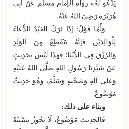
يَدْعُو لَهُ» رواه الإمام مسلم عَنْ أَبِي
هُرَيْرَةَ رَضِيَ اللهُ عَنْهُ.
وَأَمَّا قَوْلُ: إِذَا تَرَكَ العَبْدُ الدُّعَاءَ
لِلْوَالِدَيْنِ فَإِنَّهُ يَنْقَطِعُ مِنَ الوَلَدِ
وَالرِّزْقِ فِي الدُّنْيَا؛ فَهَذَا لَيْسَ بِحَدِيثٍ
عَنْ سَيِّدِنَا رَسُولِ اللهِ صَلَّى اللهُ عَلَيْهِ
وَعلى آلِهِ وَصَحْبِهِ وَسَلَّمَ، وَهُوَ حَدِيثٌ
مَوْضُوعٌ.
وبناء على ذلك:
فَالحَدِيث مَوْضُوعٌ، لَا تَجُوزُ نِسْبَتُهُ