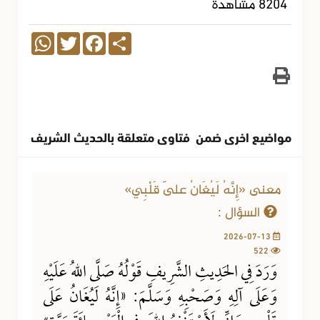
8204 مشاهدة
WhatsApp
Twitter
Facebook
Share
مواضيع اخرى ضمن فتاوى متعلقة بالحديث الشريف
معنى «إِنَّهُ لَيُغَانُ عَلَى قَلْبِي»
السؤال :
2026-07-13
522
وَرَدَ فِي الحَدِيثِ الشَّرِيفِ قَوْلُهُ صَلَّى اللهُ عَلَيْهِ
وَعَلَى آلِهِ وَصَحْبِهِ وَسَلَّمَ: «إِنَّهُ لَيُغَانُ عَلَى