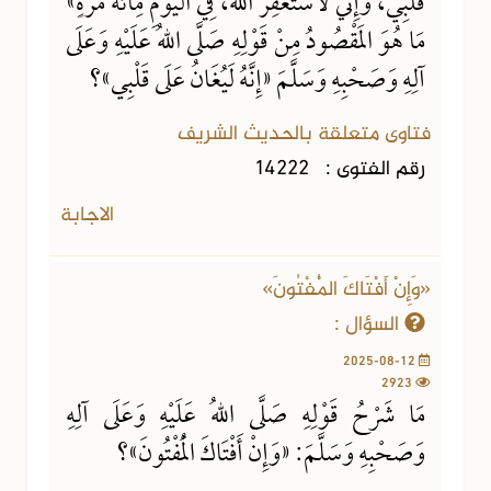
قَلْبِي، وَإِنِّي لَأَسْتَغْفِرُ اللهَ، فِي الْيَوْمِ مِائَةَ مَرَّةٍ»
مَا هُوَ الَمقْصُودُ مِنْ قَوْلِهِ صَلَّى اللهُ عَلَيْهِ وَعَلَى
آلِهِ وَصَحْبِهِ وَسَلَّمَ «إِنَّهُ لَيُغَانُ عَلَى قَلْبِي»؟
فتاوى متعلقة بالحديث الشريف
رقم الفتوى :
14222
الاجابة
«وَإِنْ أَفْتَاكَ الْمُفْتُونَ»
السؤال :
2025-08-12
2923
مَا شَرْحُ قَوْلِهِ صَلَّى اللهُ عَلَيْهِ وَعَلَى آلِهِ
وَصَحْبِهِ وَسَلَّمَ: «وَإِنْ أَفْتَاكَ الْمُفْتُونَ»؟