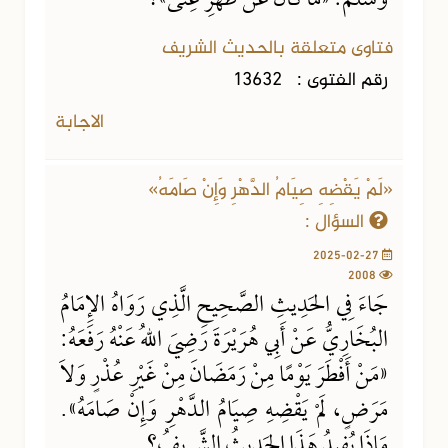
وَسَلَّمَ: «مَا كَانَ عَنْ ظَهْرِ غِنًى»؟
فتاوى متعلقة بالحديث الشريف
رقم الفتوى :
13632
الاجابة
«لَمْ يَقْضِهِ صِيَامُ الدَّهْرِ وَإِنْ صَامَهُ»
السؤال :
2025-02-27
2008
جَاءَ فِي الحَدِيثِ الصَّحِيحِ الَّذِي رَوَاهُ الإِمَامُ
البُخَارِيُّ عَنْ أَبِي هُرَيْرَةَ رَضِيَ اللهُ عَنْهُ رَفَعَهُ:
«مَنْ أَفْطَرَ يَوْمًا مِنْ رَمَضَانَ مِنْ غَيْرِ عُذْرٍ وَلاَ
مَرَضٍ، لَمْ يَقْضِهِ صِيَامُ الدَّهْرِ وَإِنْ صَامَهُ».
مَاذَا يُفِيدُ هَذَا الحَدِيثُ الشَّرِيفُ؟