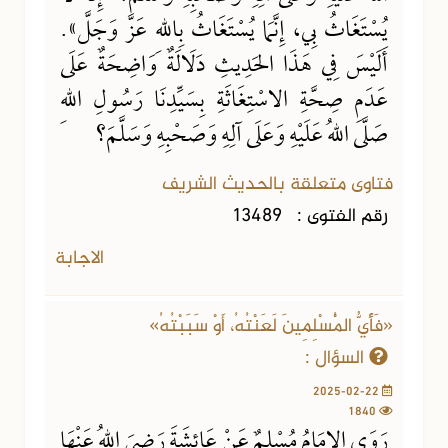
يُسْتَغَاثُ بِي، إِنَّمَا يُسْتَغَاثُ بِاللهِ عَزَّ وَجَلَّ».
أَلَيْسَ فِي هَذَا الحَدِيثِ دَلَالَةٌ وَاضِحَةٌ عَلَى
عَدَمِ صِحَّةِ الاسْتِغَاثَةِ بِسَيِّدِنَا رَسُولِ اللهِ
صَلَّى اللهُ عَلَيْهِ وَعَلَى آلِهِ وَصَحْبِهِ وَسَلَّمَ؟
فتاوى متعلقة بالحديث الشريف
رقم الفتوى :
13489
الاجابة
«فَأَيُّ الْمُسْلِمِينَ لَعَنْتُهُ، أَوْ سَبَبْتُهُ»
السؤال :
2025-02-22
1840
رَوَى الإِمَامُ مُسْلِمٌ عَنْ عَائِشَةَ رَضِيَ اللهُ عَنْهَا