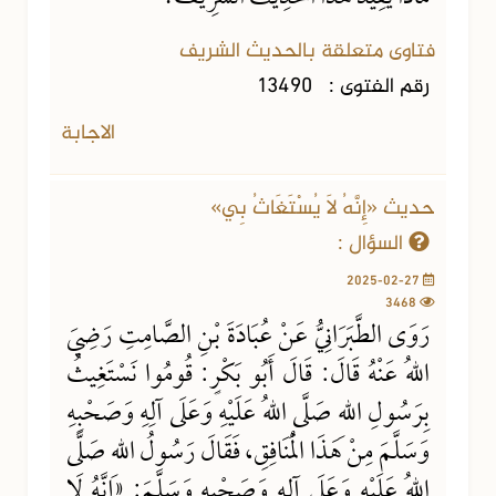
فتاوى متعلقة بالحديث الشريف
رقم الفتوى :
13490
الاجابة
حديث «إِنَّهُ لَا يُسْتَغَاثُ بِي»
السؤال :
2025-02-27
3468
رَوَى الطَّبَرَانِيُّ عَنْ عُبَادَةَ بْنِ الصَّامِتِ رَضِيَ
اللهُ عَنْهُ قَالَ: قَالَ أَبُو بَكْرٍ: قُومُوا نَسْتَغِيثُ
بِرَسُولِ اللهِ صَلَّى اللهُ عَلَيْهِ وَعَلَى آلِهِ وَصَحْبِهِ
وَسَلَّمَ مِنْ هَذَا الْمُنَافِقِ، فَقَالَ رَسُولُ اللهِ صَلَّى
اللهُ عَلَيْهِ وَعَلَى آلِهِ وَصَحْبِهِ وَسَلَّمَ: «إِنَّهُ لَا