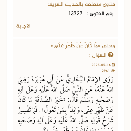
فتاوى متعلقة بالحديث الشريف
رقم الفتوى :
13727
الاجابة
معنى «مَا كَانَ عَنْ ظَهْرِ غِنًى»
السؤال :
2025-05-14
2961
رَوَى الإِمَامُ البُخَارِيُّ عَنْ أَبِي هُرَيْرَةَ رَضِيَ
اللهُ عَنْهُ، عَنِ النَّبِيِّ صَلَّى اللهُ عَلَيْهِ وَعَلَى آلِهِ
وَصَحْبِهِ وَسَلَّمَ قَالَ: «خَيْرُ الصَّدَقَةِ مَا كَانَ
عَنْ ظَهْرِ غِنًى، وَابْدَأْ بِمَنْ تَعُولُ». فَمَا تَفْسِيرُ
شَرْحُ قَوْلِهِ صَلَّى اللهُ عَلَيْهِ وَعَلَى آلِهِ وَصَحْبِهِ