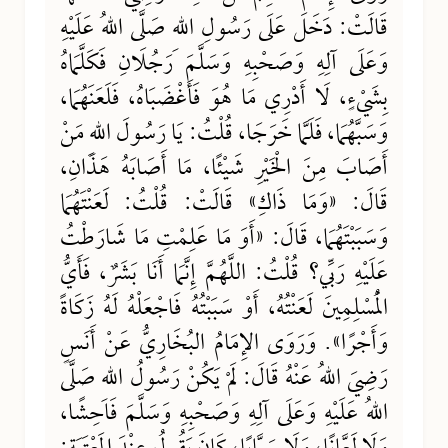
قَالَتْ: دَخَلَ عَلَى رَسُولِ اللهِ صَلَّى اللهُ عَلَيْهِ
وَعَلَى آلِهِ وَصَحْبِهِ وَسَلَّمَ رَجُلَانِ فَكَلَّمَاهُ
بِشَيْءٍ، لَا أَدْرِي مَا هُوَ فَأَغْضَبَاهُ، فَلَعَنَهُمَا،
وَسَبَّهُمَا، فَلَمَّا خَرَجَا، قُلْتُ: يَا رَسُولَ اللهِ مَنْ
أَصَابَ مِنَ الْخَيْرِ شَيْئًا، مَا أَصَابَهُ هَذَانِ،
قَالَ: «وَمَا ذَاكِ» قَالَتْ: قُلْتُ: لَعَنْتَهُمَا
وَسَبَبْتَهُمَا، قَالَ: «أَوَ مَا عَلِمْتِ مَا شَارَطْتُ
عَلَيْهِ رَبِّي؟ قُلْتُ: اللَّهُمَّ إِنَّمَا أَنَا بَشَرٌ، فَأَيُّ
الْمُسْلِمِينَ لَعَنْتُهُ، أَوْ سَبَبْتُهُ فَاجْعَلْهُ لَهُ زَكَاةً
وَأَجْرًا». وَرَوَى الإِمَامُ البُخَارِيُّ عَنْ أَنَسٍ
رَضِيَ اللهُ عَنْهُ قَالَ: لَمْ يَكُنْ رَسُولُ اللهِ صَلَّى
اللهُ عَلَيْهِ وَعَلَى آلِهِ وَصَحْبِهِ وَسَلَّمَ فَاحِشًا،