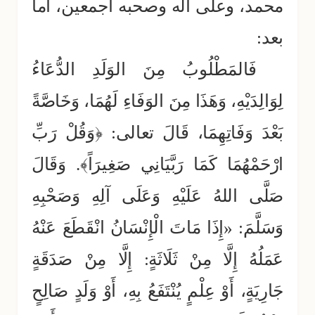
محمد، وعلى آله وصحبه أجمعين، أما
بعد:
فَالمَطْلُوبُ مِنَ الوَلَدِ الدُّعَاءُ
لِوَالِدَيْهِ، وَهَذَا مِنَ الوَفَاءِ لَهُمَا، وَخَاصَّةً
بَعْدَ وَفَاتِهِمَا، قَالَ تعالى: ﴿وَقُلْ رَبِّ
ارْحَمْهُمَا كَمَا رَبَّيَانِي صَغِيرَاً﴾. وَقَالَ
صَلَّى اللهُ عَلَيْهِ وَعَلَى آلِهِ وَصَحْبِهِ
وَسَلَّمَ: «إِذَا مَاتَ الْإِنْسَانُ انْقَطَعَ عَنْهُ
عَمَلُهُ إِلَّا مِنْ ثَلَاثَةٍ: إِلَّا مِنْ صَدَقَةٍ
جَارِيَةٍ، أَوْ عِلْمٍ يُنْتَفَعُ بِهِ، أَوْ وَلَدٍ صَالِحٍ