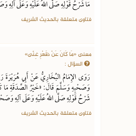
مَا شَرْحُ قَوْلِهِ صَلَّى اللهُ عَلَيْهِ وَعَلَى آلِهِ وَص
فتاوى متعلقة بالحديث الشريف
معنى «مَا كَانَ عَنْ ظَهْرِ غِنًى»
السؤال :
رَوَى الإِمَامُ البُخَارِيُّ عَنْ أَبِي هُرَيْرَةَ رَضِي
وَصَحْبِهِ وَسَلَّمَ قَالَ: «خَيْرُ الصَّدَقَةِ مَا كَ
شَرْحُ قَوْلِهِ صَلَّى اللهُ عَلَيْهِ وَعَلَى آلِهِ وَصَ
فتاوى متعلقة بالحديث الشريف