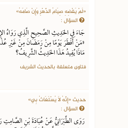
«لَمْ يَقْضِهِ صِيَامُ الدَّهْرِ وَإِنْ صَامَهُ»
السؤال :
جَاءَ فِي الحَدِيثِ الصَّحِيحِ الَّذِي رَوَاهُ الإِمَام
«مَنْ أَفْطَرَ يَوْمًا مِنْ رَمَضَانَ مِنْ غَيْرِ عُذْ
مَاذَا يُفِيدُ هَذَا الحَدِيثُ الشَّرِيفُ؟
فتاوى متعلقة بالحديث الشريف
حديث «إِنَّهُ لَا يُسْتَغَاثُ بِي»
السؤال :
رَوَى الطَّبَرَانِيُّ عَنْ عُبَادَةَ بْنِ الصَّامِتِ ر