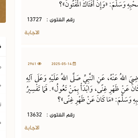
َحْبِهِ وَسَلَّمَ: «وَإِنْ أَفْتَاكَ الْمُفْتُونَ»؟
رقم الفتوى :
13727
الاجابة
ف
2961
2025-05-14
م
َ اللهُ عَنْهُ، عَنِ النَّبِيِّ صَلَّى اللهُ عَلَيْهِ وَعَلَى آلِهِ
﴿ي
انَ عَنْ ظَهْرِ غِنًى، وَابْدَأْ بِمَنْ تَعُولُ». فَمَا تَفْسِيرُ
حْبِهِ وَسَلَّمَ: «مَا كَانَ عَنْ ظَهْرِ غِنًى»؟
ز
رقم الفتوى :
13632
ح
الاجابة