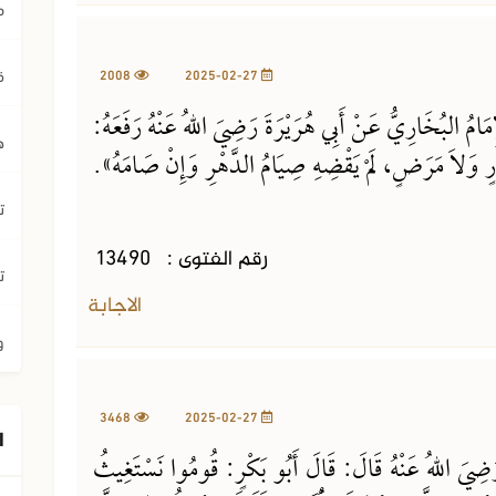
م
ق
2008
2025-02-27
ُ البُخَارِيُّ عَنْ أَبِي هُرَيْرَةَ رَضِيَ اللهُ عَنْهُ رَفَعَهُ:
ه
رٍ وَلاَ مَرَضٍ، لَمْ يَقْضِهِ صِيَامُ الدَّهْرِ وَإِنْ صَامَهُ».
ت
رقم الفتوى :
13490
ت
الاجابة
و
3468
2025-02-27
ا
َضِيَ اللهُ عَنْهُ قَالَ: قَالَ أَبُو بَكْرٍ: قُومُوا نَسْتَغِيثُ