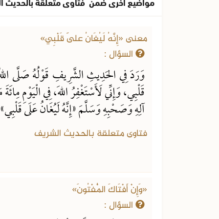
مواضيع اخرى ضمن فتاوى متعلقة بالحديث ا
معنى «إِنَّهُ لَيُغَانُ عَلَى قَلْبِي»
السؤال :
وَرَدَ فِي الحَدِيثِ الشَّرِيفِ قَوْلُهُ صَلَّى اللهُ عَ
قَلْبِي، وَإِنِّي لَأَسْتَغْفِرُ اللهَ، فِي الْيَوْمِ مِائَةَ
آلِهِ وَصَحْبِهِ وَسَلَّمَ «إِنَّهُ لَيُغَانُ عَلَى قَلْبِي
فتاوى متعلقة بالحديث الشريف
«وَإِنْ أَفْتَاكَ الْمُفْتُونَ»
السؤال :