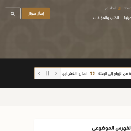
صيحة
التطبيق
إسأل سؤال
رئية
الكتب والمؤلفات
ج إلى البعثة
احذروا الغش أيها الطلاب
ما صحة الحديث: (إذا رفع العبد يدي
لفهرس الموضوعي