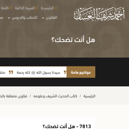
الرئيسيــة
السيرة الذاتية
كلمة ا
الفتاوى
الخطب والدروس
مع
هل أنت تضحك؟
مواضيع هامة
سيدنا رسول الله ﷺ كله رحمة
صلاة آخر أرب
الرئيسية
كتاب الحديث الشريف وعلومه
فتاوى متعلقة بال
7813 - هل أنت تضحك؟