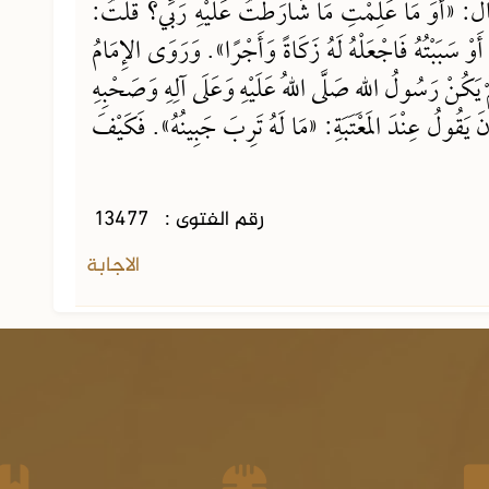
 قَالَ: «أَوَ مَا عَلِمْتِ مَا شَارَطْتُ عَلَيْهِ رَبِّي؟ قُلْتُ:
تُهُ، أَوْ سَبَبْتُهُ فَاجْعَلْهُ لَهُ زَكَاةً وَأَجْرًا». وَرَوَى الإِمَامُ
 يَكُنْ رَسُولُ اللهِ صَلَّى اللهُ عَلَيْهِ وَعَلَى آلِهِ وَصَحْبِهِ
نَ يَقُولُ عِنْدَ المَعْتَبَةِ: «مَا لَهُ تَرِبَ جَبِينُهُ». فَكَيْفَ
رقم الفتوى :
13477
الاجابة