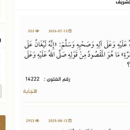
لشريف
522
2026-07-13
ا
لَيْهِ وَعَلَى آلِهِ وَصَحْبِهِ وَسَلَّمَ: «إِنَّهُ لَيُغَانُ عَلَى
 مَرَّةٍ» مَا هُوَ الَمقْصُودُ مِنْ قَوْلِهِ صَلَّى اللهُ عَلَيْهِ وَعَلَى
»؟
رقم الفتوى :
14222
الاجابة
2923
2025-08-12