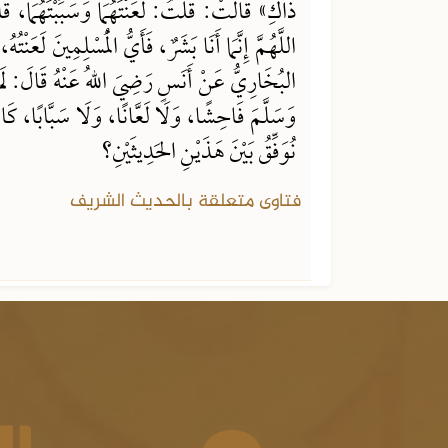
ذَاكِ» قَالَتْ: قُلْتُ: لَعَنْتَهُمَا وَسَبَبْتَهُمَا،
اللَّهُمَّ إِنَّمَا أَنَا بَشَرٌ، فَأَيُّ الْمُسْلِمِينَ لَعَنْ
البُخَارِيُّ عَنْ أَنَسٍ رَضِيَ اللهُ عَنْهُ قَالَ: لَمْ
وَسَلَّمَ فَاحِشًا، وَلَا لَعَّانًا، وَلَا سَبَّابًا، كَا
نُوَفِّقُ بَيْنَ هَذَيْنِ الحَدِيثَيْنِ؟
فتاوى متعلقة بالحديث الشريف