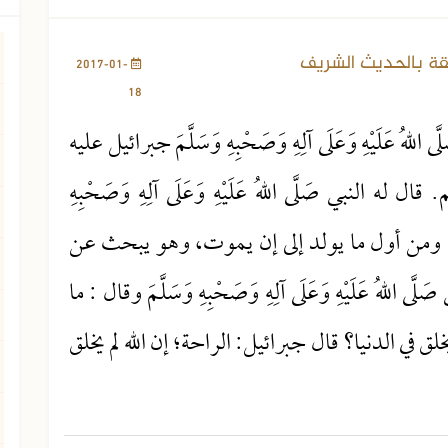
4375 مشاهدة
قة بالحديث الشريف
2017-01-
18
 عَلَيْهِ وَعَلَى آلِهِ وَصَحْبِهِ وَسَلَّمَ جبرائيل عليه
لنبي صَلَّى اللهُ عَلَيْهِ وَعَلَى آلِهِ وَصَحْبِهِ
سان، ومن أول ما يولد إلى إن يموت، وهو يبحث عن
لهُ عَلَيْهِ وَعَلَى آلِهِ وَصَحْبِهِ وَسَلَّمَ وقال : ما
 في الدنيا؟ قال جبرائيل: الراحة؛ إن الله لم يخلق