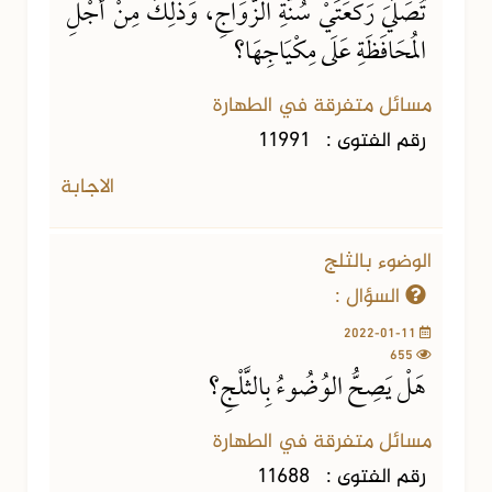
تُصَلِّيَ رَكْعَتَيْ سُنَّةِ الزَّوَاجِ، وَذَلِكَ مِنْ أَجْلِ
المُحَافَظَةِ عَلَى مِكْيَاجِهَا؟
مسائل متفرقة في الطهارة
رقم الفتوى :
11991
الاجابة
الوضوء بالثلج
السؤال :
2022-01-11
655
هَلْ يَصِحُّ الوُضُوءُ بِالثَّلْجِ؟
مسائل متفرقة في الطهارة
رقم الفتوى :
11688