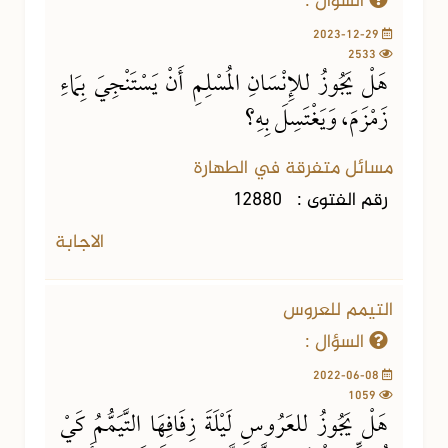
السؤال :
2023-12-29
2533
هَلْ يَجُوزُ للإِنْسَانِ المُسْلِمِ أَنْ يَسْتَنْجِيَ بِمَاءِ
زَمْزَمَ، وَيَغْتَسِلَ بِهِ؟
مسائل متفرقة في الطهارة
رقم الفتوى :
12880
الاجابة
التيمم للعروس
السؤال :
2022-06-08
1059
هَلْ يَجُوزُ للعَرُوسِ لَيْلَةَ زِفَافِهَا التَّيَمُّمُ كَيْ