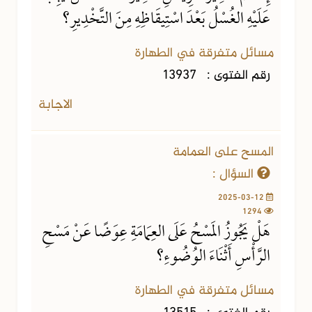
عَلَيْهِ الغُسْلُ بَعْدَ اسْتِيقَاظِهِ مِنَ التَّخْدِيرِ؟
مسائل متفرقة في الطهارة
رقم الفتوى :
13937
الاجابة
المسح على العمامة
السؤال :
2025-03-12
1294
هَلْ يَجُوزُ المَسْحُ عَلَى العِمَامَةِ عِوَضًا عَنْ مَسْحِ
الرَّأْسِ أَثْنَاءَ الوُضُوءِ؟
مسائل متفرقة في الطهارة