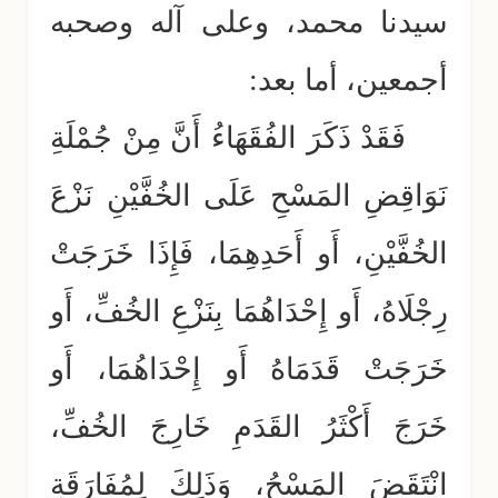
سيدنا محمد، وعلى آله وصحبه
أجمعين، أما بعد:
فَقَدْ ذَكَرَ الفُقَهَاءُ أَنَّ مِنْ جُمْلَةِ
نَوَاقِضِ المَسْحِ عَلَى الخُفَّيْنِ نَزْعَ
الخُفَّيْنِ، أَو أَحَدِهِمَا، فَإِذَا خَرَجَتْ
رِجْلَاهُ، أَو إِحْدَاهُمَا بِنَزْعِ الخُفِّ، أَو
خَرَجَتْ قَدَمَاهُ أَو إِحْدَاهُمَا، أَو
خَرَجَ أَكْثَرُ القَدَمِ خَارِجَ الخُفِّ،
انْتَقَضَ المَسْحُ، وَذَلِكَ لِمُفَارَقَةِ