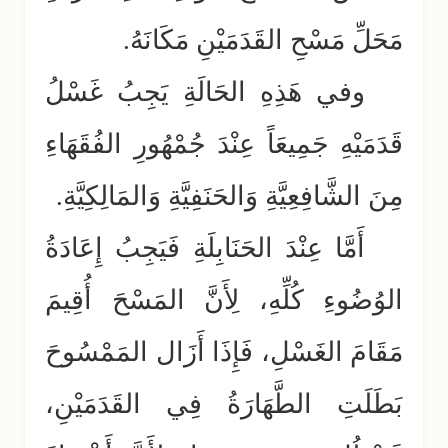
مَحَلِّ مَسْحِ القَدَمَيْنِ مَكَانَهُ.
وفي هَذِهِ الحَالَةِ يَجِبُ غَسْلُ
قَدَمَيْهِ جَمِيعَاً عِنْدَ جُمْهُورِ الفُقَهَاءِ
مِنَ الشَّافِعِيَّةِ وَالحَنَفِيَّةِ وَالمَالِكِيَّةِ.
أَمَّا عِنْدَ الحَنَابِلَةِ فَيَجِبُ إِعَادَةُ
الوُضُوءِ كُلِّهِ، لِأَنَّ المَسْحَ أُقِيمَ
مَقَامَ الغَسْلِ، فَإِذَا أَزَال المَمْسُوحَ
بَطَلَتِ الطَّهَارَةُ فِي القَدَمَيْنِ،