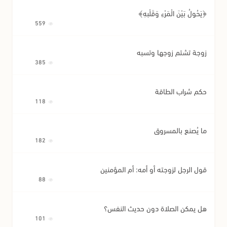
﴿يَحُولُ بَيْنَ الْمَرْءِ وَقَلْبِهِ﴾
559
زوجة تشتم زوجها وتسبه
385
حكم شراب الطاقة
118
ما يُصنع بالمسروق
182
قول الرجل لزوجته أو أمه: أم المؤمنين
88
هل يمكن الصلاة دون حديث النفس؟
101