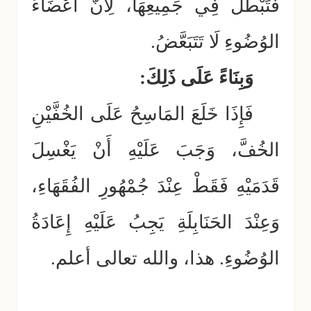
فَتَبْطُل فِي جَمِيعِهَا، لِأَنَّ أَعْضَاءَ
الوُضُوءِ لَا تَتَبَعَّضُ.
وَبِنَاءً عَلَى ذَلِكَ:
فَإِذَا خَلَعَ المَاسِحُ عَلَى الخُفَّيْنِ
الخُفَّ، وَجَبَ عَلَيْهِ أَنْ يَغْسِلَ
قَدَمَيْهِ فَقَطْ عِنْدَ جُمْهُورِ الفُقَهَاءِ،
وَعِنْدَ الحَنَابِلَةِ يَجِبُ عَلَيْهِ إِعَادَةُ
الوُضُوءِ. هذا، والله تعالى أعلم.