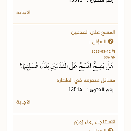
رقم الفتوى :
13515
الاجابة
المسح على القدمين
السؤال :
2025-03-12
536
هَلْ يَصِحُّ المَسْحُ عَلَى القَدَمَيْنِ بَدَلَ غَسْلِهِمَا؟
مسائل متفرقة في الطهارة
رقم الفتوى :
13514
الاجابة
الاستنجاء بماء زمزم