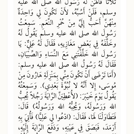
ثَلاثًا قَالَهُنَّ لَهُ رَسُولُ الله صلى الله عليه
وسلم، فَلَنْ أَسُبَّهُ، لأَنْ تَكُونَ لِي وَاحِدَةٌ
مِنْهُنَّ أَحَبُّ إِلَيَّ مِنْ حُمْرِ النَّعَمِ. سَمِعْتُ
رَسُولَ الله صلى الله عليه وسلم يَقُولُ لَهُ
وخَلَّفَهُ فِي بَعْضِ مَغَازِيهِ، فَقَالَ لَهُ عَلِيٌّ: يَا
رَسُولَ الله خَلَّفْتَنِي مَعَ النِّسَاءِ وَالصِّبْيَانِ،
فَقَالَ لَهُ رَسُولُ الله صلى الله عليه وسلم:
(أَمَا تَرْضَى أَنْ تَكُونَ مِنِّي بِمَنْزِلَةِ هَارُونَ مِنْ
مُوسَى، إِلا أَنَّهُ لا نُبُوَّةَ بَعْدِي). وَسَمِعْتُهُ
يَقُولُ يَوْمَ خَيْبَرَ: (لأُعْطِيَنَّ الرَّايَةَ رَجُلاً يُحِبُّ
الله وَرَسُولَهُ، وَيُحِبُّهُ الله وَرَسُولُهُ) قَالَ:
فَتَطَاوَلْنَا لَهَا، فَقَالَ: (ادْعُوا لِي عَلِيًّا) فَأُتِيَ بِهِ
أَرْمَدَ، فَبَصَقَ فِي عَيْنِهِ، وَدَفَعَ الرَّايَةَ إِلَيْهِ،