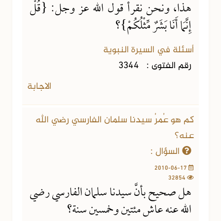
هذا، ونحن نقرأ قول الله عز وجل: {قُلْ
إِنَّمَا أَنَا بَشَرٌ مِّثْلُكُمْ}؟
أسئلة في السيرة النبوية
رقم الفتوى :
3344
الاجابة
كم هو عُمرُ سيدنا سلمان الفارسي رضي الله
عنه؟
السؤال :
2010-06-17
32854
هل صحيح بأنَّ سيدنا سلمان الفارسي رضي
الله عنه عاش مئتين وخمسين سنة؟