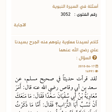
أسئلة في السيرة النبوية
رقم الفتوى :
3052
الاجابة
كلام لسيدنا معاوية يتوهم منه الجرح بسيدنا
علي رضي الله عنهما
السؤال :
2010-06-17
16991
لقد قرأت حديثاً في صحيح مسلم، عن
سعد بن أبي وقاص رضي الله عنه قال: أَمَرَ
مُعَاوِيَةُ بْنُ أَبِي سُفْيَانَ سَعْدًا فَقَالَ: مَا مَنَعَكَ
أَنْ تَسُبَّ أَبَا التُّرَابِ؟ فَقَالَ: أَمَّا مَا ذَكَرْتُ