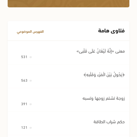
أحكام اللقطة
أحكام الوصية وتصرفات المريض
فتاوى هامة
مسائل متفرقة في المعاملات
الفهرس الموضوعي
معنى «إِنَّهُ لَيُغَانُ عَلَى قَلْبِي»
531
﴿يَحُولُ بَيْنَ الْمَرْءِ وَقَلْبِهِ﴾
563
زوجة تشتم زوجها وتسبه
391
حكم شراب الطاقة
121