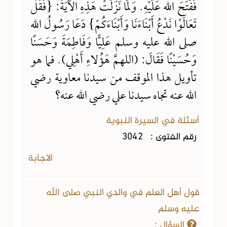
فَفَتَحَ الله عَلَيْهِ. وَلَمَّا نَزَلَتْ هَذِهِ الآيَةُ: {فَقُلْ
تَعَالَوْا نَدْعُ أَبْنَاءَنَا وَأَبْنَاءَكُمْ} دَعَا رَسُولُ الله
صلى الله عليه وسلم عَلِيًّا وَفَاطِمَةَ وَحَسَنًا
وَحُسَيْنًا فَقَالَ: (اللهمَّ هَؤُلاءِ أَهْلِي). فما هو
تأويل هذا الموقف من سيدنا معاوية رضي
الله عنه تجاه سيدنا علي رضي الله عنه؟
أسئلة في السيرة النبوية
رقم الفتوى :
3042
الاجابة
قول أهل العلم في والدي النبي صلى الله
عليه وسلم
السؤال :