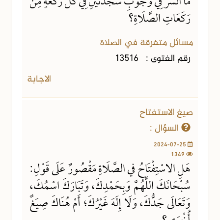
مَا السِّرُّ فِي وُجُوبِ سَجْدَتَيْنِ فِي كُلِّ رَكْعَةٍ مِنْ
رَكَعَاتِ الصَّلَاةِ؟
مسائل متفرقة في الصلاة
رقم الفتوى :
13516
الاجابة
صيغ الاستفتاح
السؤال :
2024-07-25
1349
هَلِ الاسْتِفْتَاحُ في الصَّلَاةِ مَقْصُورٌ عَلَى قَوْلِ:
سُبْحَانَكَ اللَّهُمَّ وَبِحَمْدِكَ، وَتَبَارَكَ اسْمُكَ،
وَتَعَالَى جَدُّكَ، وَلَا إِلَهَ غَيْرُكَ؛ أَمْ هُنَاكَ صِيَغٌ