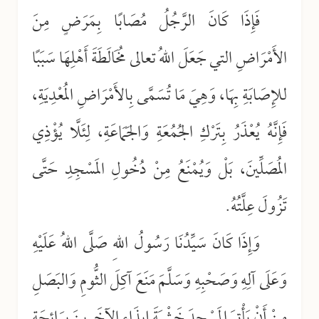
فَإِذَا كَانَ الرَّجُلُ مُصَابًا بِمَرَضٍ مِنَ
الأَمْرَاضِ التي جَعَلَ اللهُ تعالى مُخَالَطَةَ أَهْلِهَا سَبَبًا
للإِصَابَةِ بِهَا، وَهِيَ مَا تُسَمَّى بِالأَمْرَاضِ المُعْدِيَةِ،
فَإِنَّهُ يُعْذَرُ بِتَرْكِ الجُمُعَةِ وَالجَمَاعَةِ، لِئَلَّا يُؤْذِي
المُصَلِّينَ، بَلْ وَيُمْنَعُ مِنْ دُخُولِ المَسْجِدِ حَتَّى
تَزُولَ عِلَّتُهُ.
وَإِذَا كَانَ سَيِّدُنَا رَسُولُ اللهِ صَلَّى اللهُ عَلَيْهِ
وَعَلَى آلِهِ وَصَحْبِهِ وَسَلَّمَ مَنَعَ آكِلَ الثُّومِ وَالبَصَلِ
مِنْ أَنْ يَأْتِيَ المَسْجِدَ خَشْيَةَ إِيذَاءِ الآخَرِينَ بِرَائِحَةِ