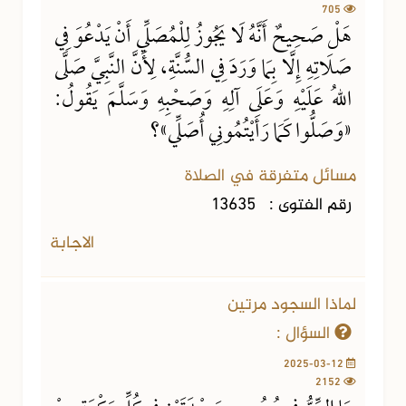
705
هَلْ صَحِيحٌ أَنَّهُ لَا يَجُوزُ لِلْمُصَلِّي أَنْ يَدْعُوَ فِي
صَلَاتِهِ إِلَّا بِمَا وَرَدَ فِي السُّنَّةِ، لِأَنَّ النَّبِيَّ صَلَّى
اللهُ عَلَيْهِ وَعَلَى آلِهِ وَصَحْبِهِ وَسَلَّمَ يَقُولُ:
«وَصَلُّوا كَمَا رَأَيْتُمُونِي أُصَلِّي»؟
مسائل متفرقة في الصلاة
رقم الفتوى :
13635
الاجابة
لماذا السجود مرتين
السؤال :
2025-03-12
2152