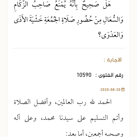
هَلْ صَحِيحٌ بِأَنَّهُ يُمْنَعُ صَاحِبُ الزُّكَامِ
وَالسُّعَالِ مِنْ حُضُورِ صَلَاةِ الجُمُعَةِ خَشْيَةَ الأَذَى
وَالعَدْوَى؟
الاجابة :
رقم الفتوى :
10590
2020-08-20
الحمد لله رب العالمين، وأفضل الصلاة
وأتم التسليم على سيدنا محمد، وعلى آله
وصحبه أجمعين، أما بعد: