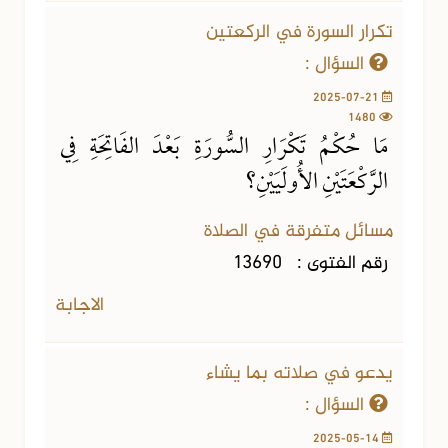
تكرار السورة في الركعتين
السؤال :
2025-07-21
1480
مَا حُكْمُ تَكْرَارِ السُّورَةِ بَعْدَ الفَاتِحَةِ فِي
الرَّكْعَتَيْنِ الأُولَيَيْنِ؟
مسائل متفرقة في الصلاة
رقم الفتوى :
13690
الاجابة
يدعو في صلاته بما يشاء
السؤال :
2025-05-14