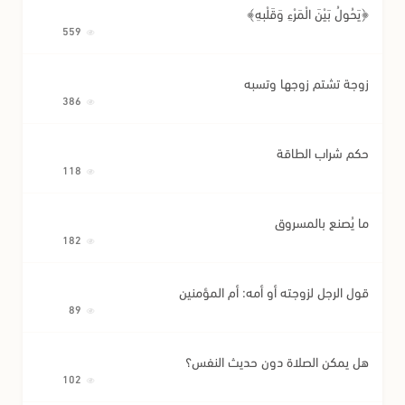
﴿يَحُولُ بَيْنَ الْمَرْءِ وَقَلْبِهِ﴾
559
زوجة تشتم زوجها وتسبه
386
حكم شراب الطاقة
118
ما يُصنع بالمسروق
182
قول الرجل لزوجته أو أمه: أم المؤمنين
89
هل يمكن الصلاة دون حديث النفس؟
102