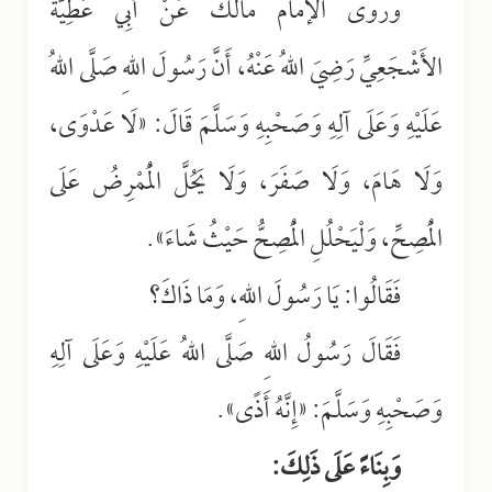
وروى الإمام مالك عَنْ أَبِي عَطِيَّةَ
الأَشْجَعِيِّ رَضِيَ اللهُ عَنْهُ، أَنَّ رَسُولَ اللهِ صَلَّى اللهُ
عَلَيْهِ وَعَلَى آلِهِ وَصَحْبِهِ وَسَلَّمَ قَالَ: «لَا عَدْوَى،
وَلَا هَامَ، وَلَا صَفَرَ، وَلَا يَحُلَّ الْمُمْرِضُ عَلَى
الْمُصِحِّ، وَلْيَحْلُلِ الْمُصِحُّ حَيْثُ شَاءَ».
فَقَالُوا: يَا رَسُولَ اللهِ، وَمَا ذَاكَ؟
فَقَالَ رَسُولُ اللهِ صَلَّى اللهُ عَلَيْهِ وَعَلَى آلِهِ
وَصَحْبِهِ وَسَلَّمَ: «إِنَّهُ أَذًى».
وَبِنَاءً عَلَى ذَلِكَ: