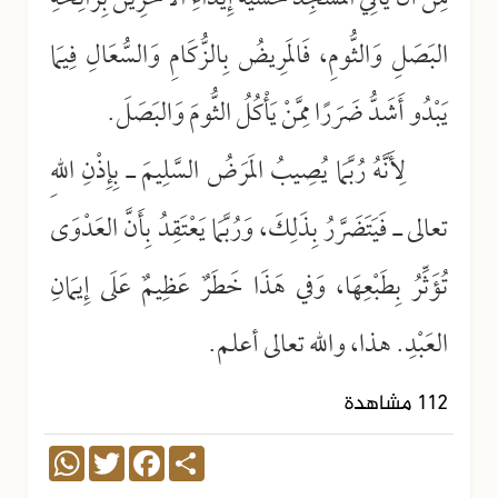
البَصَلِ وَالثُّومِ، فَالمَرِيضُ بِالزُّكَامِ وَالسُّعَالِ فِيمَا
يَبْدُو أَشَدُّ ضَرَرًا مِمَّنْ يَأْكُلُ الثُّومَ وَالبَصَلَ.
لِأَنَّهُ رُبَّمَا يُصِيبُ المَرَضُ السَّلِيمَ ـ بِإِذْنِ اللهِ
تعالى ـ فَيَتَضَرَّرُ بِذَلِكَ، وَرُبَّمَا يَعْتَقِدُ بِأَنَّ العَدْوَى
تُؤَثِّرُ بِطَبْعِهَا، وَفي هَذَا خَطَرٌ عَظِيمٌ عَلَى إِيمَانِ
العَبْدِ. هذا، والله تعالى أعلم.
112 مشاهدة
WhatsApp
Twitter
Facebook
Share