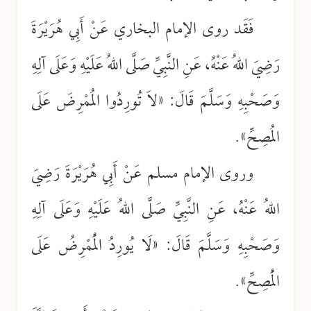
فَقَد روى الإمام البخاري عَنْ أَبِي هُرَيْرَةَ
رَضِيَ اللهُ عَنْهُ، عَنِ النَّبِيِّ صَلَّى اللهُ عَلَيْهِ وَعَلَى آلِهِ
وَصَحْبِهِ وَسَلَّمَ قَالَ: «لاَ تُورِدُوا المُمْرِضَ عَلَى
المُصِحِّ».
وروى الإمام مسلم عَنْ أَبِي هُرَيْرَةَ رَضِيَ
اللهُ عَنْهُ، عَنِ النَّبِيِّ صَلَّى اللهُ عَلَيْهِ وَعَلَى آلِهِ
وَصَحْبِهِ وَسَلَّمَ قَالَ: «لَا يُورِدُ الْمُمْرِضُ عَلَى
الْمُصِحِّ».