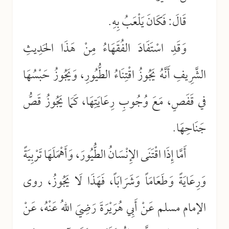
قَالَ: فَكَانَ يَلْعَبُ بِهِ.
وَقَدِ اسْتَفَادَ الفُقَهَاءُ مِنْ هَذَا الحَدِيثِ
الشَّرِيفِ أَنَّهُ يَجُوزُ اقْتِنَاءُ الطُّيُورِ، وَيَجُوزُ حَبْسُهَا
في قَفَصٍ، مَعَ وُجُوبِ رِعَايَتِهَا، كَمَا يَجُوزُ قَصُّ
جَنَاحِهَا.
أَمَّا إِذَا اقْتَنَى الإِنْسَانُ الطُّيُورَ، وَأَهْمَلَهَا تَرْبِيَةً
وَرِعَايَةً وَطَعَامَاً وَشَرَابَاً، فَهَذَا لَا يَجُوزُ، روى
الإمام مسلم عَنْ أَبِي هُرَيْرَةَ رَضِيَ اللهُ عَنْهُ، عَنْ