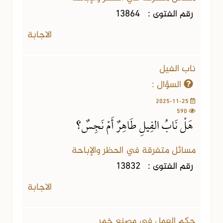
رقم الفتوى :
13864
الاجابة
ناب الفيل
السؤال :
2025-11-25
590
هَلْ نَابُ الفِيلِ طَاهِرٌ أَمْ نَجِسٌ؟
مسائل متفرقة في الحظر والإباحة
رقم الفتوى :
13832
الاجابة
حكم العمل في مصنع خمر