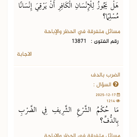
هَلْ يَجُوزُ لِلْإِنْسَانِ الْكَافِرِ أَنْ يَرْقِيَ إِنْسَانًا
مُسْلِمًا؟
مسائل متفرقة في الحظر والإباحة
رقم الفتوى :
13871
الاجابة
الضرب بالدف
السؤال :
2025-12-17
1214
مَا حُكْمُ الشَّرْعِ الشَّرِيفِ فِي الضَّرْبِ
بِالدُّفِّ؟
مسائل متفرقة في الحظر والإباحة