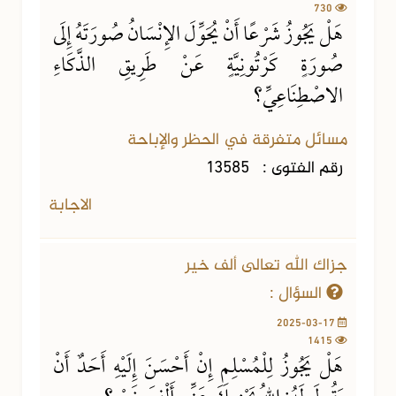
730
هَلْ يَجُوزُ شَرْعًا أَنْ يُحَوِّلَ الإِنْسَانُ صُورَتَهُ إِلَى
صُورَةٍ كَرْتُونِيَّةٍ عَنْ طَرِيقِ الذَّكَاءِ
الاصْطِنَاعِيِّ؟
مسائل متفرقة في الحظر والإباحة
رقم الفتوى :
13585
الاجابة
جزاك الله تعالى ألف خير
السؤال :
2025-03-17
1415
هَلْ يَجُوزُ لِلْمُسْلِمِ إِنْ أَحْسَنَ إِلَيْهِ أَحَدٌ أَنْ