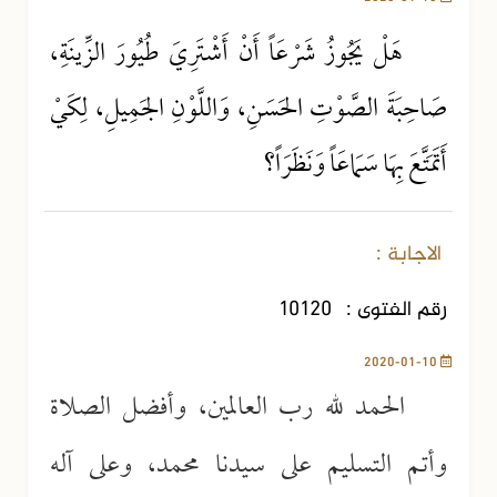
هَلْ يَجُوزُ شَرْعَاً أَنْ أَشْتَرِيَ طُيُورَ الزِّينَةِ،
صَاحِبَةَ الصَّوْتِ الحَسَنِ، وَاللَّوْنِ الجَمِيلِ، لِكَيْ
أَتَمَتَّعَ بِهَا سَمَاعَاً وَنَظَرَاً؟
الاجابة :
رقم الفتوى :
10120
2020-01-10
الحمد لله رب العالمين، وأفضل الصلاة
وأتم التسليم على سيدنا محمد، وعلى آله