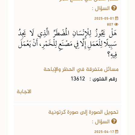
السؤال :
2025-05-01
807
هَلْ يَجُوزُ لِلْإِنْسَانِ المُضْطَرِّ الَّذِي لَا يَجِدُ
سَبِيلًا لِلْعَمَلِ إِلَّا فِي مَصْنَعٍ لِلْخَمْرِ، أَنْ يَعْمَلَ
فِيهِ؟
مسائل متفرقة في الحظر والإباحة
رقم الفتوى :
13612
الاجابة
تحويل الصورة إلى صورة كرتونية
السؤال :
2025-04-17