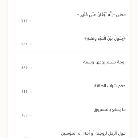
معنى «إِنَّهُ لَيُغَانُ عَلَى قَلْبِي»
527
﴿يَحُولُ بَيْنَ الْمَرْءِ وَقَلْبِهِ﴾
561
زوجة تشتم زوجها وتسبه
389
حكم شراب الطاقة
119
ما يُصنع بالمسروق
183
قول الرجل لزوجته أو أمه: أم المؤمنين