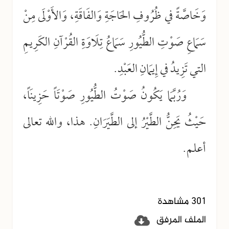
وَخَاصَّةً في ظُرُوفِ الحَاجَةِ وَالفَاقَةِ، وَالأَوْلَى مِنْ
سَمَاعِ صَوْتِ الطُّيُورِ سَمَاعُ تِلَاوَةِ القُرْآنِ الكَرِيمِ
التي تَزِيدُ في إِيمَانِ العَبْدِ.
وَرُبَّمَا يَكُونُ صَوْتُ الطُّيُورِ صَوْتَاً حَزِينَاً،
حَيْثُ يَحِنُّ الطَّيْرُ إلى الطَّيَرَانِ. هذا، والله تعالى
أعلم.
301 مشاهدة
الملف المرفق