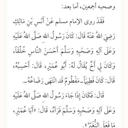
وصحبه أجمعين، أما بعد:
فَقَدْ روى الإمام مسلم عَنْ أَنَسِ بْنِ مَالِكٍ
رَضِيَ اللهُ عَنْهُ قَالَ: كَانَ رَسُولُ اللهِ صَلَّى اللهُ عَلَيْهِ
وَعَلَى آلِهِ وَصَحْبِهِ وَسَلَّمَ أَحْسَنَ النَّاسِ خُلُقَاً،
وَكَانَ لِي أَخٌ يُقَالُ لَهُ: أَبُو عُمَيْرٍ، قَالَ: أَحْسِبُهُ،
قَالَ: كَانَ فَطِيمَاً ـ مَفْطُومٌ قَد انْتَهَى رَضَاعُهُ ـ.
قَالَ: فَكَانَ إِذَا جَاءَ رَسُولُ اللهِ صَلَّى اللهُ عَلَيْهِ
وَعَلَى آلِهِ وَصَحْبِهِ وَسَلَّمَ فَرَآهُ، قَالَ: «أَبَا عُمَيْرٍ،
مَا فَعَلَ النُّغَيْرُ».