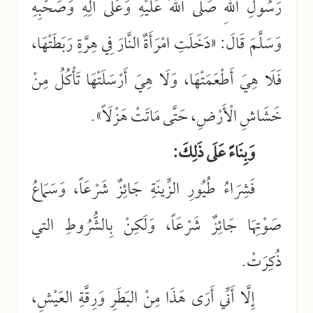
رَسُولِ اللهِ صَلَّى اللهُ عَلَيْهِ وَعَلَى آلِهِ وَصَحْبِهِ
وَسَلَّمَ قَالَ: «دَخَلَتِ امْرَأَةٌ النَّارَ فِي هِرَّةٍ رَبَطَتْهَا،
فَلَا هِيَ أَطْعَمَتْهَا، وَلَا هِيَ أَرْسَلَتْهَا تَأْكُلُ مِنْ
خَشَاشِ الْأَرْضِ، حَتَّى مَاتَتْ هَزْلَاً».
وَبِنَاءً عَلَى ذَلِكَ:
فَشِرَاءُ طُيُورِ الزِّينَةِ جَائِزٌ شَرْعَاً، وَسَمَاعُ
صَوْتِهَا جَائِزٌ شَرْعَاً، وَلَكِنْ بِالشُّرُوطِ التي
ذُكِرَتْ.
إِلَّا أَنِّي أَرَى هَذَا مِنْ البَطَرِ وَرِقَّةِ العَيْشِ،