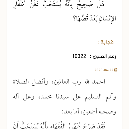
هَلْ صَحِيحُ بِأَنَّهُ يُسْتَحَبُّ دَفْنُ أَظْفَارِ
الإِنْسَانِ بَعْدَ قَصِّهَا؟
الاجابة :
رقم الفتوى :
10322
2020-04-22
الحمد لله رب العالمين، وأفضل الصلاة
وأتم التسليم على سيدنا محمد، وعلى آله
وصحبه أجمعين، أما بعد:
فَقَدْ صَرَّحَ جُمْهُورُ الفُقَهَاءِ بِأَنَّهُ يُسْتَحَبُّ أَنْ