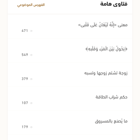
فتاوى هامة
مسائل متفرقة في المعاملات
الفهرس الموضوعي
معنى «إِنَّهُ لَيُغَانُ عَلَى قَلْبِي»
471
﴿يَحُولُ بَيْنَ الْمَرْءِ وَقَلْبِهِ﴾
549
زوجة تشتم زوجها وتسبه
379
حكم شراب الطاقة
107
ما يُصنع بالمسروق
179