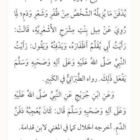
يُدْفَنَ مَا يُزِيلُهُ الشَّخْصُ مِنْ ظُفْرٍ وَشَعْرٍ وَدَمٍ؛ لِمَا
رُوِيَ عَنْ مِيل بِنْتِ مِشْرَحٍ الأَْشْعَرِيَّةِ، قَالَتْ:
رَأَيْتُ أَبِي يُقَلِّمُ أَظْفَارَهُ، وَيَدْفِنُهُ وَيَقُول: رَأَيْتُ
النَّبِيَّ صَلَّى اللهُ عَلَيْهِ وَعَلَى آلِهِ وَصَحْبِهِ وَسَلَّمَ
يَفْعَل ذَلِكَ. رواه الطَّبَرَانِيُّ في الكَبِيرِ.
وَعَنِ ابْنِ جُرَيْجٍ عَنِ النَّبِيِّ صَلَّى اللهُ عَلَيْهِ
وَعَلَى آلِهِ وَصَحْبِهِ وَسَلَّمَ قَال: كَانَ يُعْجِبُهُ دَفْنُ
الدَّمِ. أخرجه الخلال كما في المغني لابن قدامة.