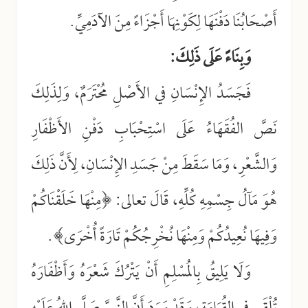
أَصْحَابُنَا دَفْنَهَا لِكَوْنِهَا أَجْزَاءً مِنَ الآدَمِيِّ.
وَبِنَاءً عَلَى ذَلِكَ:
فَجَسَدُ الإِنْسَانِ في الأَصْلِ مُحْتَرَمٌ، وَلِذَلِكَ
نَصَّ الفُقَهَاءُ عَلَى اسْتِحْبَابِ دَفْنِ الأَظْفَارِ
وَالشَّعْرِ، وَمَا سَقَطَ مِنْ جَسَدِ الإِنْسَانِ، لِأَنَّ ذَلِكَ
هُوَ مَآلُ جِسْمِهِ كُلِّهِ، قَالَ تعالى: ﴿مِنْهَا خَلَقْنَاكُمْ
وَفِيهَا نُعِيدُكُمْ وَمِنْهَا نُخْرِجُكُمْ تَارَةً أُخْرَى﴾.
وَلَا يَلِيقُ بِالمُسْلِمِ أَنْ يَتْرُكَ شَعْرَهُ وَأَظْفَارَهُ