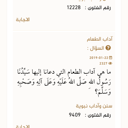
رقم الفتوى :
12228
الاجابة
آداب الطعام
السؤال :
2019-01-22
2327
ما هي آداب الطعام التي دعانا إليها سَيِّدُنَا
رَسُولُ اللهِ صَلَّى اللهُ عَلَيْهِ وَعَلَى آلِهِ وَصَحْبِهِ
وَسَلَّمَ؟
سنن وآداب نبوية
رقم الفتوى :
9409
الاجابة