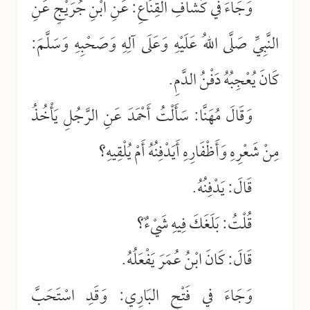
وَجَاءَ في كَشَّافِ القِنَاعِ: عَنِ ابْنِ جُرَيْجٍ عَنِ
النَّبِيِّ صَلَّى اللهُ عَلَيْهِ وَعَلَى آلِهِ وَصَحْبِهِ وَسَلَّمَ:
كَانَ يُعْجِبُهُ دَفْنُ الدَّمِ.
وَقَالَ مُهَنَّا: سَأَلْتُ أَحْمَدَ عَنِ الرَّجُلِ يَأْخُذُ
مِنْ شَعْرِهِ وَأَظْفَارِهِ أَيَدْفِنُهُ أَمْ يُلْقِيهِ؟
قَالَ: يَدْفِنُهُ.
قُلْتُ: بَلَغَكَ فِيهِ شَيْءٌ؟
قَالَ: كَانَ ابْنُ عُمَرَ يَفْعَلُهُ.
وَجَاءَ في فَتْحِ البَارِي: وَقَدِ اسْتَحَبَّ