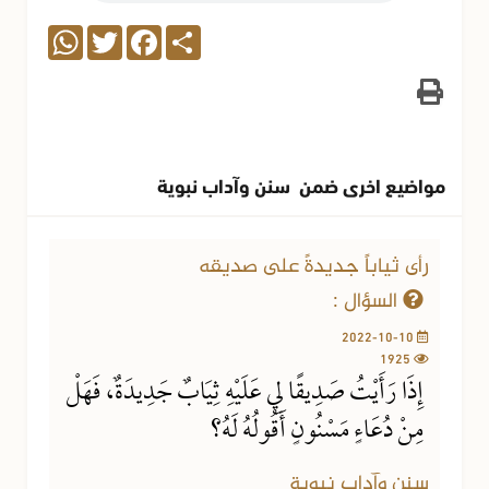
WhatsApp
Twitter
Facebook
Share
مواضيع اخرى ضمن سنن وآداب نبوية
رأى ثياباً جديدةً على صديقه
السؤال :
2022-10-10
1925
إِذَا رَأَيْتُ صَدِيقًا لِي عَلَيْهِ ثِيَابٌ جَدِيدَةٌ، فَهَلْ
مِنْ دُعَاءٍ مَسْنُونٍ أَقُولُهُ لَهُ؟
سنن وآداب نبوية