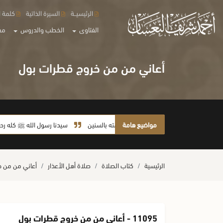
الرئيسيــة
السيرة الذاتية
كلمة ا
الفتاوى
الخطب والدروس
مع
أعاني من من خروج قطرات بول
مواضيع هامة
لا يأخذ أمته بالسنين
سيدنا رسول الله ﷺ كله رحمة
الرئيسية
كتاب الصلاة
صلاة أهل الأعذار
أعاني من من خ
11095 - أعاني من من خروج قطرات بول