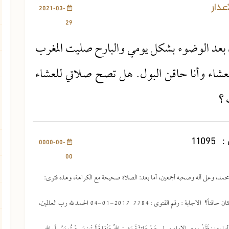
عذار
2021-03-
29
 بعد الوضوء بشكل يومي والبارح صليت المغرب
عشاء وأنا حاقن البول. هل تصح صلاتي للعشاء
 ؟
:
11095
0000-00-
00
ا محمد، وعلى آله وصحبه أجمعين، أما بعد: الصلاة صحيحة مع الكراهة، وهذه فتوى:
هل ورد حديث شريف ينهى عن الصلاة إذا حضر الطعام، وكذلك إذا كان حاقناً؟ الاجابة : رقم الفتوى : 7784 2017-01-04 الحمد لله رب العالمين،