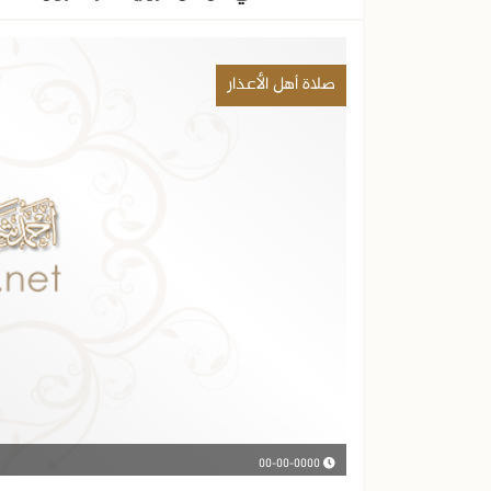
صلاة أهل الأعذار
00-00-0000