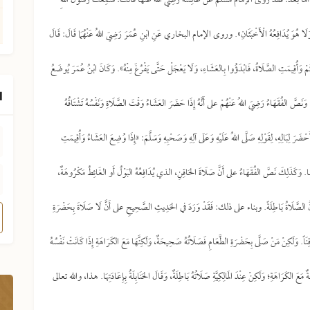
قَدْ روى الإمام مسلم عَنْ عَائِشَةَ رَضِيَ اللهُ عَنْهَا قَالَتْ: سَمِعْتُ رَسُولَ اللهِ
مِ، وَلَا هُوَ يُدَافِعُهُ الْأَخْبَثَانِ». وروى الإمام البخاري عَنِ ابْنِ عُمَرَ رَضِيَ اللهُ عَنْهُمَا قَالَ: قَالَ
ُمْ وَأُقِيمَتِ الصَّلَاةُ، فَابْدَؤُوا بِالعَشَاءِ، وَلَا يَعْجَلْ حَتَّى يَفْرُغَ مِنْهُ». وَكَانَ ابْنُ عُمَرَ يُوضَعُ
ا
َامِ. وَنَصَّ الفُقَهَاءُ رَضِيَ اللهُ عَنْهُمْ على أَنَّهُ إِذَا حَضَرَ العَشَاءُ وَقْتَ الصَّلَاةِ وَنَفْسُهُ تَشْتَاقُهُ
ِ، وَأَحْضَرَ لِبَالِهِ، لِقَوْلِهِ صَلَّى اللهُ عَلَيْهِ وَعَلَى آلِهِ وَصَحْبِهِ وَسَلَّمَ: «إِذَا وُضِعَ العَشَاءُ وَأُقِيمَتِ
وَكَذَلِكَ نَصَّ الفُقَهَاءُ على أَنَّ صَلَاةَ الحَاقِنِ، الذي يُدَافِعُهُ البَوْلُ أَو الغَائِطُ مَكْرُوهَةٌ،
كُونُ الصَّلَاةُ بَاطِلَةً. وبناء على ذلك: فَقَدْ وَرَدَ في الحَدِيثِ الصَّحِيحِ على أَنَّ لَا صَلَاةَ بِحَضْرَةِ
اقِنَاً. وَلَكِنْ مَنْ صَلَّى بِحَضْرَةِ الطَّعَامِ فَصَلَاتُهُ صَحِيحَةٌ، وَلَكِنَّهَا مَعَ الكَرَاهَةِ إِذَا كَانَتْ نَفْسُهُ
عَ الكَرَاهَةِ؛ وَلَكِنْ عِنْدَ المَالِكِيَّةِ صَلَاتُهُ بَاطِلَةٌ، وَقَالَ الحَنَابِلَةُ بِإِعَادَتِهَا. هذا، والله تعالى