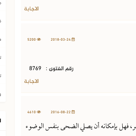
م
الاجابة
ق
ه
5200
2018-03-24
ت
رقم الفتوى :
8769
ت
الاجابة
و
4610
2016-08-22
ا
، فهل بإمكانه أن يصلي الضحى بنفس الوضوء