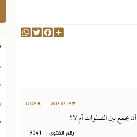
WhatsApp
Twitter
Facebook
Share
ف
م
﴿ي
ز
14339
2018-07-19
ن يجمع بين الصلوات أم لا؟
ح
رقم الفتوى :
9041