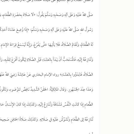
وأفضل الصلاة وأتم التسليم على سيدنا محمد، وعلى آله وصحبه أجمعين، أما بعد: فَ
صَلَّى اللهُ عَلَيْهِ وَعَلَى آلِهِ وَصَحْبِهِ وَسَلَّمَ يَقُولُ: «لَا صَلَاةَ بِحَضْرَةِ الطَّعَا
رَسُولُ اللهِ صَلَّى اللهُ عَلَيْهِ وَعَلَى آلِهِ وَصَحْبِهِ وَسَلَّمَ: «إِذَا وُضِعَ عَشَاءُ أَحَدِك
لَهُ الطَّعَامُ، وَتُقَامُ الصَّلَاةُ، فَلَا يَأْتِيهَا حَتَّى يَفْرُغَ، وَإِنَّهُ لَيَسْمَعُ قِرَاءَةَ الإِم
وَتُنَازِعُهُ إِلَيْهِ، فَالمُسْتَحَبُّ أَنْ يَبْدَأَ بِالعَشَاءِ قَبْلَ الصَّلَاةِ لِيَكُونَ أَفْرَغَ لِقَلْبِه
الصَّلَاةُ، فَابْدَؤُوا بِالعَشَاءِ» رواه الإمام البخاري عَنْ عَائِشَةَ رَضِيَ اللهُ عَنْهَا. 
وَهَذَا عِنْدَ الجُمْهُورِ. وَقَالَ المَالِكِيَّةُ: الحَقْنُ الشَّدِيدُ نَاقِضٌ للوُضَوءِ، وَتَ
الطَّعَامِ إِذَا كَانَتِ النَّفْسُ مُشْتَاقَةً وَتُنَازِعُ إِلَيْهِ، وَكَذَلِكَ إِذَا كَانَ الإِنْسَانُ حَ
تُنَازِعُهُ إلى الطَّعَامِ وَتُشَوِّشُ عَلَيْهِ في صَلَاتِهِ. وَكَذَلِكَ صَلَاةُ الحَاقِنِ صَحِيحَةٌ مَ