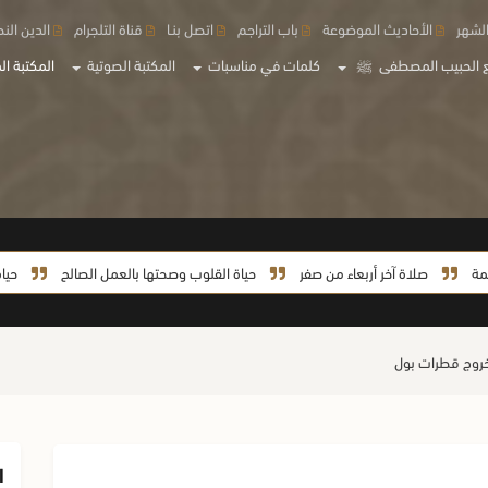
لشهر
الأحاديث الموضوعة
باب التراجم
اتصل بنـا
قناة التلجرام
الدين الن
 الحبيب المصطفى
ﷺ
كلمات في مناسبات
المكتبة الصوتية
المكتبة الم
صلاة آخر أربعاء من صفر
حياة القلوب وصحتها بالعمل الصالح
حياة السيدة خ
روج قطرات بول
ا