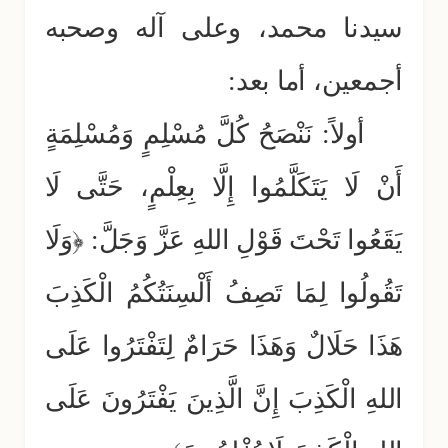
سيدنا محمد، وعلى آله وصحبه
أجمعين، أما بعد:
أولاً: نَنْصَحُ كُلَّ مُسْلِمٍ وَمُسْلِمَةٍ
أَنْ لَا يَتَكَلَّمُوا إِلَّا بِعِلْمٍ، حَتَّى لَا
يَقَعُوا تَحْتَ قَوْلِ اللهِ عَزَّ وَجَلَّ: ﴿وَلَا
تَقُولُوا لِمَا تَصِفُ أَلْسِنَتُكُمُ الْكَذِبَ
هَذَا حَلَالٌ وَهَذَا حَرَامٌ لِتَفْتَرُوا عَلَى
اللهِ الْكَذِبَ إِنَّ الَّذِينَ يَفْتَرُونَ عَلَى