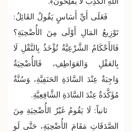
اللهِ الْكَذِبَ لَا يُفْلِحُونَ﴾.
فَعَلَى أَيِّ أَسَاسٍ يَقُولُ القَائِلُ:
تَوْزِيعُ المَالِ أَوْلَى مِنَ الأُضْحِيَةِ؟
فَالأَحْكَامُ الشَّرْعِيَّةُ تُؤْخَذُ بِالنَّقْلِ لَا
بِالعَقْلِ وَالعَوَاطِفِ، فَالأُضْحِيَةُ
وَاجِبَةٌ عِنْدَ السَّادَةِ الحَنَفِيَّةِ، وَسُنَّةٌ
مُؤَكَّدَةٌ عِنْدَ السَّادَةِ الشَّافِعِيَّةِ.
ثانياً: لَا يَقُومُ غَيْرُ الأُضْحِيَةِ مِنَ
الصَّدَقَاتِ مَقَامَ الأُضْحِيَةِ، حَتَّى لَو