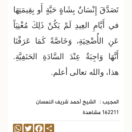
تَصَدَّقَ إِنْسَانٌ بِشَاةٍ حَيَّةٍ أَو بِقِيمَتِهَا
في أَيَّامِ العِيدِ لَمْ يَكُنْ ذَلِكَ مُغْنِيَاً
عَنِ الأُضْحِيَةِ، وَخَاصَّةً كَمَا عَرَفْنَا
أَنَّهَا وَاجِبَةٌ عِنْدَ السَّادَةِ الحَنَفِيَّةِ.
هذا، والله تعالى أعلم.
المجيب :
الشيخ أحمد شريف النعسان
162211 مشاهدة
WhatsApp
Twitter
Facebook
Share