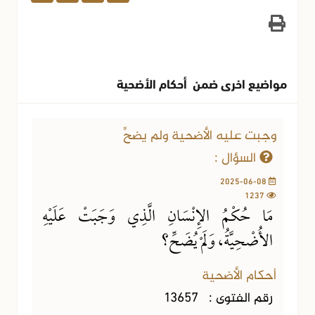
مواضيع اخرى ضمن أحكام الأضحية
وجبت عليه الأضحية ولم يضحِّ
السؤال :
2025-06-08
1237
مَا حُكْمُ الإِنْسَانِ الَّذِي وَجَبَتْ عَلَيْهِ
الأُضْحِيَّةُ، وَلَمْ يُضَحِّ؟
أحكام الأضحية
رقم الفتوى :
13657