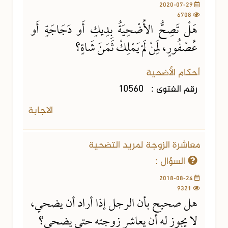
2020-07-29
6708
هَلْ تَصِحُّ الأُضْحِيَةُ بِدِيكٍ أَو دَجَاجَةٍ أَو
عُصْفُورٍ، لِمَنْ لَمْ يَمْلِكْ ثَمَنَ شَاةٍ؟
أحكام الأضحية
رقم الفتوى :
10560
الاجابة
معاشرة الزوجة لمريد التضحية
السؤال :
2018-08-24
9321
هل صحيح بأن الرجل إذا أراد أن يضحي،
لا يجوز له أن يعاشر زوجته حتى يضحي؟