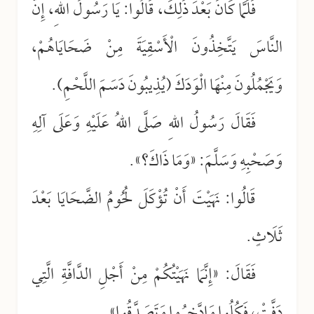
فَلَمَّا كَانَ بَعْدَ ذَلِكَ، قَالُوا: يَا رَسُولَ اللهِ، إِنَّ
النَّاسَ يَتَّخِذُونَ الْأَسْقِيَةَ مِنْ ضَحَايَاهُمْ،
وَيَجْمُلُونَ مِنْهَا الْوَدَكَ (يُذِيبُونَ دَسَمَ اللَّحْمِ).
فَقَالَ رَسُولُ اللهِ صَلَّى اللهُ عَلَيْهِ وَعَلَى آلِهِ
وَصَحْبِهِ وَسَلَّمَ: «وَمَا ذَاكَ؟».
قَالُوا: نَهَيْتَ أَنْ تُؤْكَلَ لُحُومُ الضَّحَايَا بَعْدَ
ثَلَاثٍ.
فَقَالَ: «إِنَّمَا نَهَيْتُكُمْ مِنْ أَجْلِ الدَّافَّةِ الَّتِي
دَفَّتْ، فَكُلُوا وَادَّخِرُوا وَتَصَدَّقُوا».