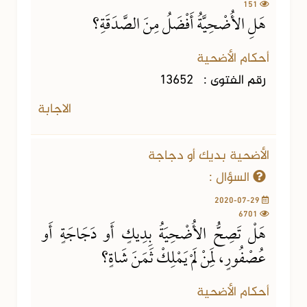
151
هَلِ الأُضْحِيَّةُ أَفْضَلُ مِنَ الصَّدَقَةِ؟
أحكام الأضحية
رقم الفتوى :
13652
الاجابة
الأضحية بديك أو دجاجة
السؤال :
2020-07-29
6701
هَلْ تَصِحُّ الأُضْحِيَةُ بِدِيكٍ أَو دَجَاجَةٍ أَو
عُصْفُورٍ، لِمَنْ لَمْ يَمْلِكْ ثَمَنَ شَاةٍ؟
أحكام الأضحية