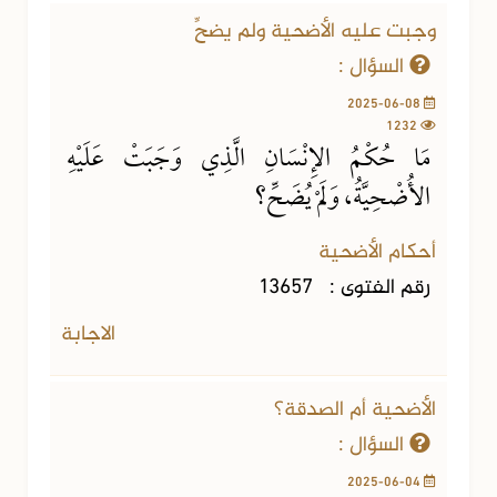
وجبت عليه الأضحية ولم يضحِّ
السؤال :
2025-06-08
1232
مَا حُكْمُ الإِنْسَانِ الَّذِي وَجَبَتْ عَلَيْهِ
الأُضْحِيَّةُ، وَلَمْ يُضَحِّ؟
أحكام الأضحية
رقم الفتوى :
13657
الاجابة
الأضحية أم الصدقة؟
السؤال :
2025-06-04