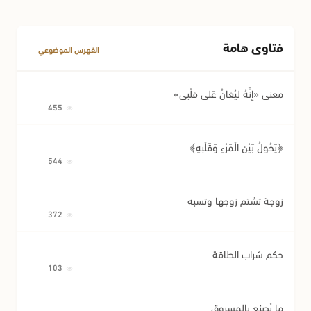
أحكام اللقطة
أحكام الوصية وتصرفات المريض
فتاوى هامة
مسائل متفرقة في المعاملات
الفهرس الموضوعي
معنى «إِنَّهُ لَيُغَانُ عَلَى قَلْبِي»
455
﴿يَحُولُ بَيْنَ الْمَرْءِ وَقَلْبِهِ﴾
544
زوجة تشتم زوجها وتسبه
372
حكم شراب الطاقة
103
ما يُصنع بالمسروق