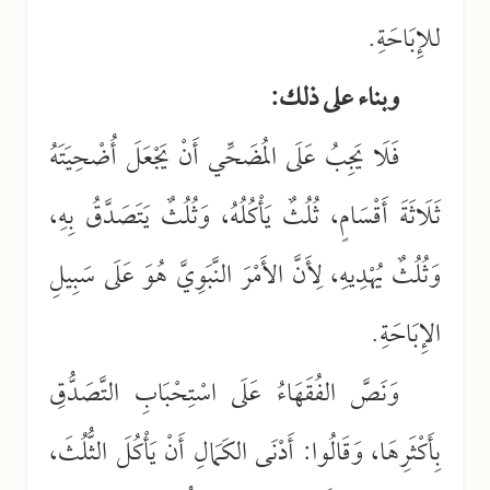
للإِبَاحَةِ.
وبناء على ذلك:
فَلَا يَجِبُ عَلَى المُضَحِّي أَنْ يَجْعَلَ أُضْحِيَتَهُ
ثَلَاثَةَ أَقْسَامٍ، ثُلُثٌ يَأْكُلُهُ، وَثُلُثٌ يَتَصَدَّقُ بِهِ،
وَثُلُثٌ يُهْدِيهِ، لِأَنَّ الأَمْرَ النَّبَوِيَّ هُوَ عَلَى سَبِيلِ
الإِبَاحَةِ.
وَنَصَّ الفُقَهَاءُ عَلَى اسْتِحْبَابِ التَّصَدُّقِ
بِأَكْثَرِهَا، وَقَالُوا: أَدْنَى الكَمَالِ أَنْ يَأْكُلَ الثُّلُثَ،