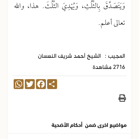
وَيَتَصَدَّقَ بِالثًّلُثِ، وَيُهْدِيَ الثُّلُثَ. هذا، والله
تعالى أعلم.
المجيب :
الشيخ أحمد شريف النعسان
2716 مشاهدة
WhatsApp
Twitter
Facebook
Share
مواضيع اخرى ضمن أحكام الأضحية