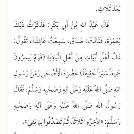
بَعْدَ ثَلَاثٍ.
قَالَ عَبْدُ اللهِ بْنُ أَبِي بَكْرٍ: فَذَكَرْتُ ذَلِكَ
لِعَمْرَةَ، فَقَالَتْ: صَدَقَ، سَمِعْتُ عَائِشَةَ، تَقُولُ:
دَفَّ أَهْلُ أَبْيَاتٍ مِنْ أَهْلِ الْبَادِيَةِ (قَوْمٌ يَسِيرُونَ
جَمِيعَاً سَيْرَاً خَفِيفَاً) حَضْرَةَ الْأَضْحَى زَمَنَ رَسُولِ
اللهِ صَلَّى اللهُ عَلَيْهِ وَعَلَى آلِهِ وَصَحْبِهِ وَسَلَّمَ، فَقَالَ
رَسُولُ اللهِ صَلَّى اللهُ عَلَيْهِ وَعَلَى آلِهِ وَصَحْبِهِ
وَسَلَّمَ: «ادَّخِرُوا ثَلَاثَاً، ثُمَّ تَصَدَّقُوا بِمَا بَقِيَ».