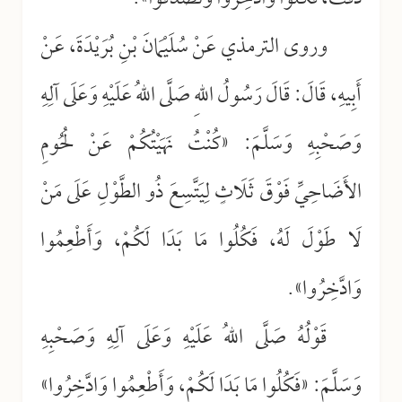
وروى الترمذي عَنْ سُلَيْمَانَ بْنِ بُرَيْدَةَ، عَنْ
أَبِيهِ، قَالَ: قَالَ رَسُولُ اللهِ صَلَّى اللهُ عَلَيْهِ وَعَلَى آلِهِ
وَصَحْبِهِ وَسَلَّمَ: «كُنْتُ نَهَيْتُكُمْ عَنْ لُحُومِ
الأَضَاحِيِّ فَوْقَ ثَلَاثٍ لِيَتَّسِعَ ذُو الطَّوْلِ عَلَى مَنْ
لَا طَوْلَ لَهُ، فَكُلُوا مَا بَدَا لَكُمْ، وَأَطْعِمُوا
وَادَّخِرُوا».
قَوْلُهُ صَلَّى اللهُ عَلَيْهِ وَعَلَى آلِهِ وَصَحْبِهِ
وَسَلَّمَ: «فَكُلُوا مَا بَدَا لَكُمْ، وَأَطْعِمُوا وَادَّخِرُوا»