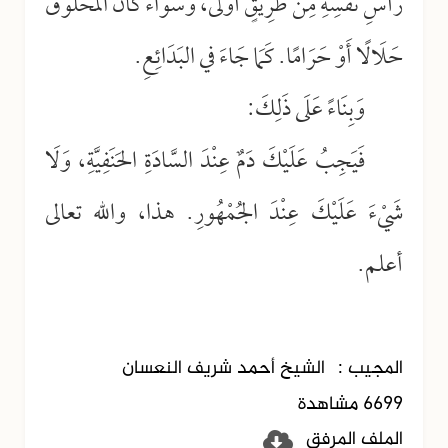
رَأْسِ نَفْسِهِ مِنْ طَرِيقٍ أَوْلَى، وَسَوَاءٌ كَانَ المَحْلُوقُ
حَلَالًا أَوْ حَرَامًا. كَمَا جَاءَ في البَدَائِعِ.
وَبِنَاءً عَلَى ذَلِكَ:
فَيَجِبُ عَلَيْكَ دَمٌ عِنْدَ السَّادَةِ الحَنَفِيَّةِ، وَلَا
شَيْءَ عَلَيْكَ عِنْدَ الجُمْهُورِ. هذا، والله تعالى
أعلم.
المجيب :
الشيخ أحمد شريف النعسان
6699 مشاهدة
الملف المرفق