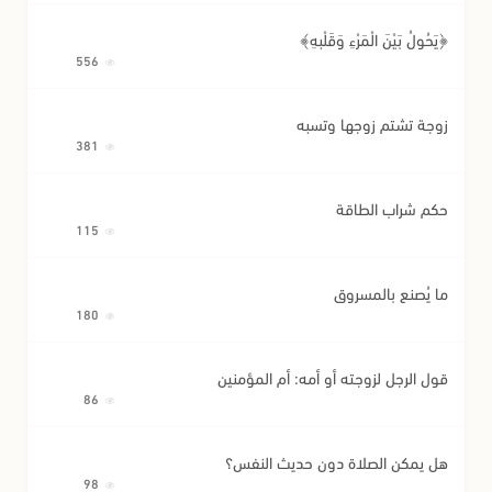
﴿يَحُولُ بَيْنَ الْمَرْءِ وَقَلْبِهِ﴾
556
زوجة تشتم زوجها وتسبه
381
حكم شراب الطاقة
115
ما يُصنع بالمسروق
180
قول الرجل لزوجته أو أمه: أم المؤمنين
86
هل يمكن الصلاة دون حديث النفس؟
98