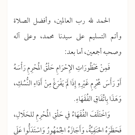
الحمد لله رب العالمين، وأفضل الصلاة
وأتم التسليم على سيدنا محمد، وعلى آله
وصحبه أجمعين، أما بعد:
فَمِنْ مَحْظُورَاتِ الإِحْرَامِ حَلْقُ المُحْرِمِ رَأْسَهُ
أَوْ رَأْسَ مُحْرِمٍ غَيْرِهِ إِذَا لَمْ يَفْرَغْ مِنْ أَدَاءِ النُّسُكِ،
وَهَذَا بِاتِّفَاقِ الفُقَهَاءِ.
وَاخْتَلَفَ الفُقَهَاءُ في حَلْقِ المُحْرِمِ للحَلَالِ،
فَحَظَرَهُ الحَنَفِيَّةُ، وَأَجَازَهُ الجُمْهُورُ وَاسْتَدَلُّوا عَلَى