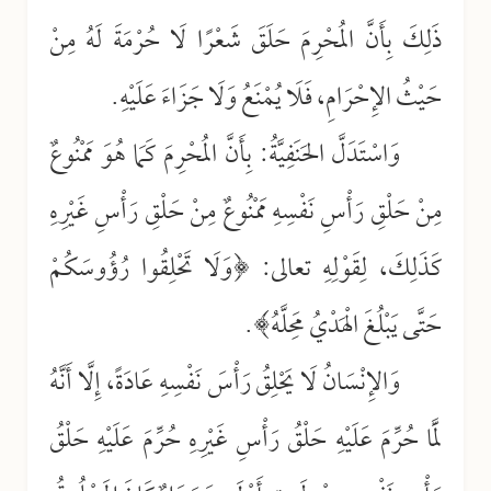
ذَلِكَ بِأَنَّ المُحْرِمَ حَلَقَ شَعْرًا لَا حُرْمَةَ لَهُ مِنْ
حَيْثُ الإِحْرَامِ، فَلَا يُمْنَعُ وَلَا جَزَاءَ عَلَيْهِ.
وَاسْتَدَلَّ الحَنَفِيَّةُ: بِأَنَّ المُحْرِمَ كَمَا هُوَ مَمْنُوعٌ
مِنْ حَلْقِ رَأْسِ نَفْسِهِ مَمْنُوعٌ مِنْ حَلْقِ رَأْسِ غَيْرِهِ
كَذَلِكَ، لِقَوْلِهِ تعالى: ﴿وَلَا تَحْلِقُوا رُؤُوسَكُمْ
حَتَّى يَبْلُغَ الْهَدْيُ مَحِلَّهُ﴾.
وَالإِنْسَانُ لَا يَحْلِقُ رَأْسَ نَفْسِهِ عَادَةً، إِلَّا أَنَّهُ
لَمَّا حُرِّمَ عَلَيْهِ حَلْقُ رَأْسِ غَيْرِهِ حُرِّمَ عَلَيْهِ حَلْقُ