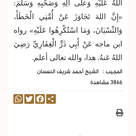
اللهُ عَلَيْهِ وَعلى آلِهِ وَصَحْبِهِ وَسَلَّمَ:
«إِنَّ اللهَ تَجَاوَزَ عَنْ أُمَّتِي الْخَطَأَ،
وَالنِّسْيَانَ، وَمَا اسْتُكْرِهُوا عَلَيْهِ» رواه
ابن ماجه عَنْ أَبِي ذَرٍّ الْغِفَارِيِّ رَضِيَ
اللهُ عَنهُ. هذا، والله تعالى أعلم.
المجيب :
الشيخ أحمد شريف النعسان
3866 مشاهدة
WhatsApp
Twitter
Facebook
Share