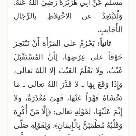
مسلم عَنْ أَبِي هُرَيْرَةَ رَضِيَ اللهُ عَنهُ.
وَلْتَبْتَعِدْ عن الاخْتِلاطِ بالرِّجَالِ
الأَجَانِبِ.
ثانياً:
يَحْرُمُ على المَرْأَةِ أَنْ تَنْتَحِرَ
خَوْفَاً على عِرْضِهَا، لِأنَّ المُسْتَقْبَلَ
غَيْبٌ، ولا يَعْلَمُ الغَيْبَ إلا اللهُ تعالى،
وَإِذَا وَقَعَ بِهَا ـ لا قَدَّرَ اللهُ تعالى ـ مَا
تَخْشَاهُ قَهْرَاً عَنْهَا، فَهِيَ مُعْذَرَةٌ، ولا
إِثْمَ عَلَيْهَا، لِقَوْلِهِ تعالى: ﴿إِلَّا مَنْ أُكْرِهَ
وَقَلْبُهُ مُطْمَئِنٌّ بِالْإِيمَانِ﴾. وَلِقَوْلِهِ صَلَّى