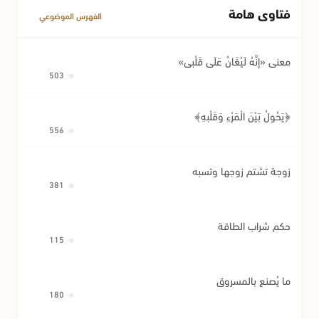
فتاوى هامة
مسائل متفرقة في المعاملات
الفهرس الموضوعي
معنى «إِنَّهُ لَيُغَانُ عَلَى قَلْبِي»
503
﴿يَحُولُ بَيْنَ الْمَرْءِ وَقَلْبِهِ﴾
556
زوجة تشتم زوجها وتسبه
381
حكم شراب الطاقة
115
ما يُصنع بالمسروق
180