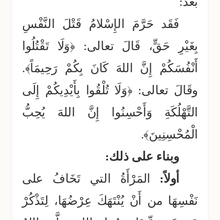
بعد:
فَقَد حَرَّمَ الإِسْلامُ قَتْلَ النَّفْسِ
بِغَيْرِ حَقٍّ، قَالَ تعالى: ﴿وَلَا تَقْتُلُوا
أَنْفُسَكُمْ إِنَّ اللهَ كَانَ بِكُمْ رَحِيمَاً﴾.
وقَالَ تعالى: ﴿وَلَا تُلْقُوا بِأَيْدِيكُمْ إِلَى
التَّهْلُكَةِ وَأَحْسِنُوا إِنَّ اللهَ يُحِبُّ
الْمُحْسِنِينَ﴾.
وبناء على ذلك:
أولاً:
المَرْأَةُ التي تَخَافُ على
نَفْسِهَا من أَنْ يُنْتَهَكَ عِرْضُهَا، لِتَذْكُرْ