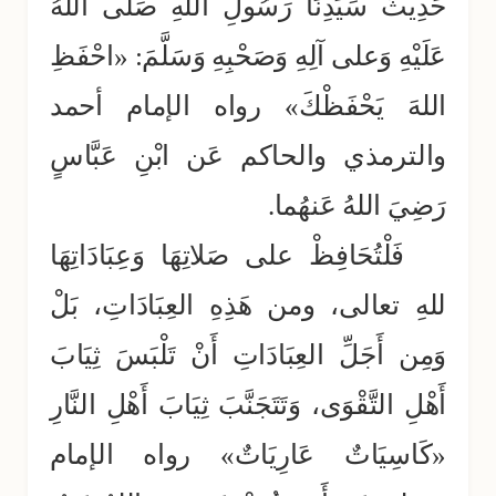
حَدِيثَ سَيِّدِنَا رَسُولِ اللهِ صَلَّى اللهُ
عَلَيْهِ وَعلى آلِهِ وَصَحْبِهِ وَسَلَّمَ: «احْفَظِ
اللهَ يَحْفَظْكَ» رواه الإمام أحمد
والترمذي والحاكم عَن ابْنِ عَبَّاسٍ
رَضِيَ اللهُ عَنهُما.
فَلْتُحَافِظْ على صَلاتِهَا وَعِبَادَاتِهَا
للهِ تعالى، ومن هَذِهِ العِبَادَاتِ، بَلْ
وَمِن أَجَلِّ العِبَادَاتِ أَنْ تَلْبَسَ ثِيَابَ
أَهْلِ التَّقْوَى، وَتَتَجَنَّبَ ثِيَابَ أَهْلِ النَّارِ
«كَاسِيَاتٌ عَارِيَاتٌ» رواه الإمام