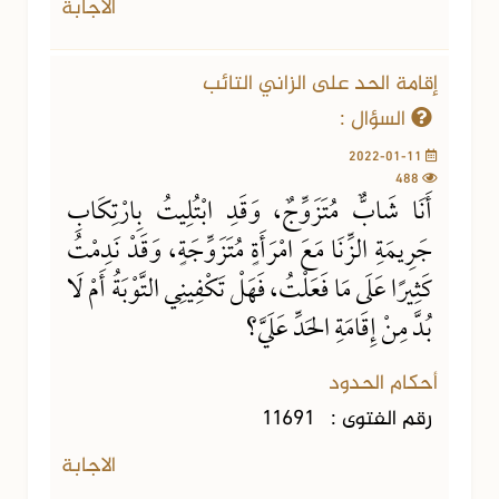
الاجابة
إقامة الحد على الزاني التائب
السؤال :
2022-01-11
488
أَنَا شَابٌّ مُتَزَوِّجٌ، وَقَدِ ابْتُلِيتُ بِارْتِكَابِ
جَرِيمَةِ الزِّنَا مَعَ امْرَأَةٍ مُتَزَوِّجَةٍ، وَقَدْ نَدِمْتُ
كَثِيرًا عَلَى مَا فَعَلْتُ، فَهَلْ تَكْفِينِي التَّوْبَةُ أَمْ لَا
بُدَّ مِنْ إِقَامَةِ الحَدِّ عَلَيَّ؟
أحكام الحدود
رقم الفتوى :
11691
الاجابة