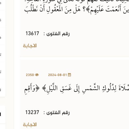
م
ينَ أَنْعَمْتَ عَلَيْهِمْ﴾؟ هَلْ مِنَ المَعْقُولِ أَنْ نَطْلُبَ
ق
رقم الفتوى :
13617
ه
الاجابة
ت
ت
2350
2024-08-01
لصَّلَاةَ لِدُلُوكِ الشَّمْسِ إِلَى غَسَقِ اللَّيْلِ﴾ ﴿وَأَقِمِ
و
رقم الفتوى :
13237
ا
الاجابة