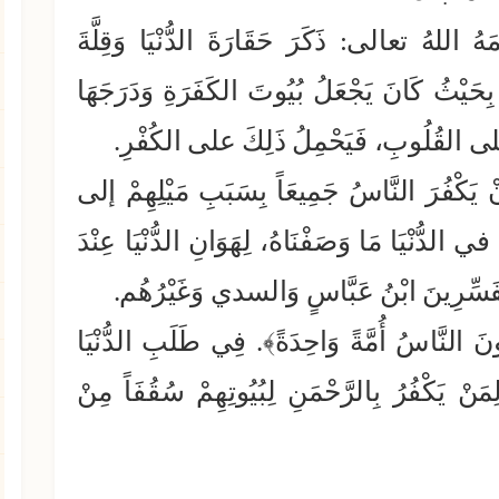
َهُ اللهُ تعالى: ذَكَرَ حَقَارَةَ الدُّنْيَا وَقِلَّةَ
 بِحَيْثُ كَانَ يَجْعَلُ بُيُوتَ الكَفَرَةِ وَدَرَجَهَا
نْيَا على القُلُوبِ، فَيَحْمِلُ ذَلِكَ على الكُفْرِ.
 يَكْفُرَ النَّاسُ جَمِيعَاً بِسَبَبِ مَيْلِهِمْ إلى
ْ في الدُّنْيَا مَا وَصَفْنَاهُ، لِهَوَانِ الدُّنْيَا عِنْدَ
مُفَسِّرِينَ ابْنُ عَبَّاسٍ وَالسدي وَغَيْرُهُم.
ُونَ النَّاسُ أُمَّةً وَاحِدَةً﴾. فِي طَلَبِ الدُّنْيَا
ِمَنْ يَكْفُرُ بِالرَّحْمَنِ لِبُيُوتِهِمْ سُقُفَاً مِنْ