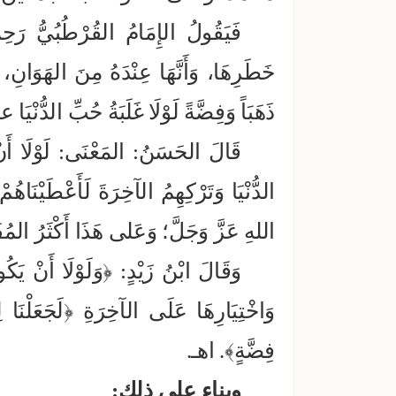
فَيَقُولُ الإِمَامُ القُرْطُبُيُّ رَحِم
خَطَرِهَا، وَأَنَّهَا عِنْدَهُ مِنَ الهَوَانِ،
ذَهَبَاً وَفِضَّةً لَوْلَا غَلَبَةُ حُبِّ الدُّ
قَالَ الحَسَنُ: المَعْنَى: لَوْلَا أَنْ
الدُّنْيَا وَتَرْكِهِمُ الآخِرَةَ لَأَعْطَيْنَاهُم
اللهِ عَزَّ وَجَلَّ؛ وَعَلى هَذَا أَكْثَرُ ال
وَقَالَ ابْنُ زَيْدٍ: ﴿وَلَوْلَا أَنْ يَك
وَاخْتِيَارِهَا عَلَى الآخِرَةِ ﴿لَجَعَلْنَا ل
فِضَّةٍ﴾. اهـ.
وبناء على ذلك: