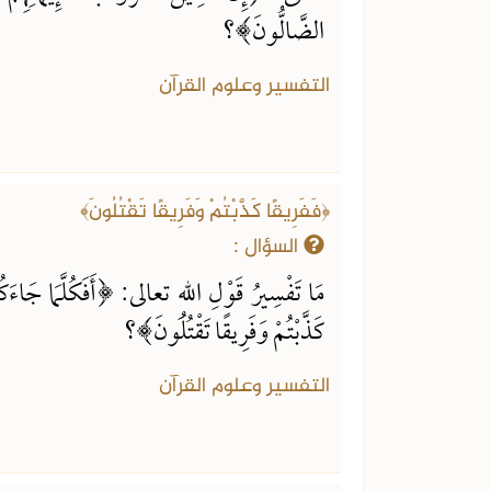
الضَّالُّونَ﴾؟
التفسير وعلوم القرآن
﴿فَفَرِيقًا كَذَّبْتُمْ وَفَرِيقًا تَقْتُلُونَ﴾
السؤال :
مَا تَفْسِيرُ قَوْلِ اللهِ تعالى: ﴿أَفَكُلَّمَا جَاءَكُم
كَذَّبْتُمْ وَفَرِيقًا تَقْتُلُونَ﴾؟
التفسير وعلوم القرآن