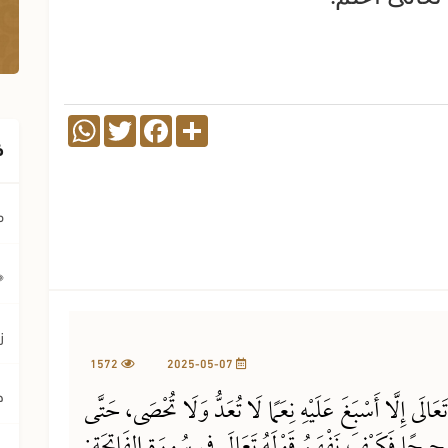
WhatsApp
Twitter
Facebook
Share
ف
م
﴿ي
ز
1572
2025-05-07
ح
تَعَالَى إِلَّا أَسْبَغَ عَلَيْهِ نِعَمًا لَا تُعَدُّ وَلَا تُحْصَى، حَتَّى
ِيحًا فَكَيْفَ نَفْهَمُ قَوْلَهُ تَعَالَى فِي سُورَةِ الفَاتِحَةِ: