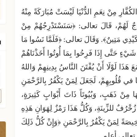
َّارِ مِنْ نِعَمِ الدُّنْيَا لَيْسَتْ مُبَارَكَةً مِنْهُ
ْرَاجٌ لَهُمْ، قَالَ تعالى: ﴿سَنَسْتَدْرِجُهُمْ مِنْ
َ كَيْدِي مَتِينٌ﴾. وَقَالَ تعالى: ﴿فَلَمَّا نَسُوا مَا
ا
ِّ شَيْءٍ حَتَّى إِذَا فَرِحُوا بِمَا أُوتُوا أَخَذْنَاهُمْ
عَ هَذَا لَوْلَا أَنْ يُفْتَنَ النَّاسُ بِدِينِهِمْ وَاللهُ
يَا في قُلُوبِهِمْ، لَجَعَلَ لِمَنْ يَكْفُرُ بِالرَّحْمَنِ
َا مِنْ ذَهَبٍ، وَبُيُوتَاً ذَاتَ أَبْوَابٍ كَثِيرَةٍ،
زُخْرُفٌ للزِّينَةِ، وَكُلُّ هَذَا رَمْزٌ لِهَوَانِ هَذِهِ
َخِيصَةً لِمَنْ يَكْفُرُ بِالرَّحْمَنِ ﴿وَإِنْ كُلُّ ذَلِكَ
الله تعالى أعلم.