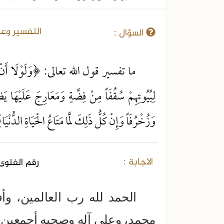
24-09-2016
التفسير وعل
السؤال :
ما تفسير قول الله تعالى: ﴿وَلَوْلَا أَنْ يَكُونَ 
لِبُيُوتِهِمْ سُقُفَاً مِنْ فِضَّةٍ وَمَعَارِجَ عَلَيْهَا يَظ
وَزُخْرُفَاً وَإِنْ كُلُّ ذَلِكَ لَمَّا مَتَاعُ الْحَيَاةِ الدُّنْي
الاجابة :
رقم الفتوى 
الحمد لله رب العالمين، وأ
محمد، وعلى آله وصحبه أجمعين، أ