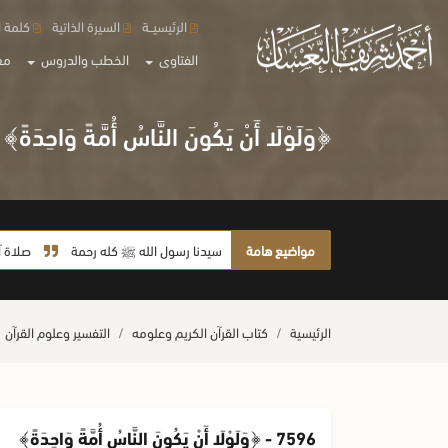
الرئيسيــة
السيرة الذاتية
كلمة ا
الفتاوى
الخطب والدروس
مع
﴿وَلَوْلَا أَنْ يَكُونَ النَّاسُ أُمَّةً وَاحِدَةً﴾
مواضيع هامة
سيدنا رسول الله ﷺ كله رحمة
صلاة آخر أربعاء
الرئيسية
كتاب القرآن الكريم وعلومه
التفسير وعلوم القرآن
7596 - ﴿وَلَوْلَا أَنْ يَكُونَ النَّاسُ أُمَّةً وَاحِدَةً﴾