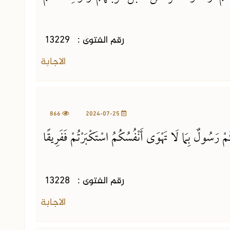
رقم الفتوى :
13229
الاجابة
866
2024-07-25
ْ رَسُولٌ بِمَا لَا تَهْوَى أَنْفُسُكُمُ اسْتَكْبَرْتُمْ فَفَرِيقًا
رقم الفتوى :
13228
الاجابة