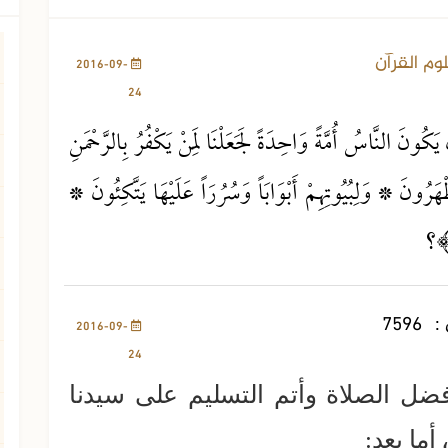
3866 مشاهدة
وم القرآن
2016-09-
24
النَّاسُ أُمَّةً وَاحِدَةً لَجَعَلْنَا لِمَنْ يَكْفُرُ بِالرَّحْمَنِ
ْهَرُونَ * وَلِبُيُوتِهِمْ أَبْوَابَاً وَسُرُرَاً عَلَيْهَا يَتَّكِئُونَ *
َا﴾؟
:
7596
2016-09-
24
فضل الصلاة وأتم التسليم على سيدنا
ما بعد: