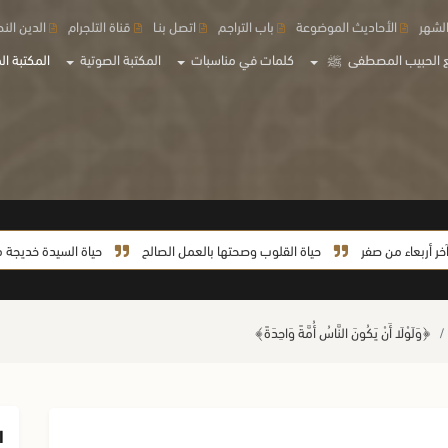
لشهر
الأحاديث الموضوعة
باب التراجم
اتصل بنـا
قناة التلجرام
الدين الن
 الحبيب المصطفى
ﷺ
كلمات في مناسبات
المكتبة الصوتية
المكتبة الم
 من صفر
حياة القلوب وصحتها بالعمل الصالح
حياة السيدة خديجة من الزواج إ
﴿وَلَوْلَا أَنْ يَكُونَ النَّاسُ أُمَّةً وَاحِدَةً﴾
ا