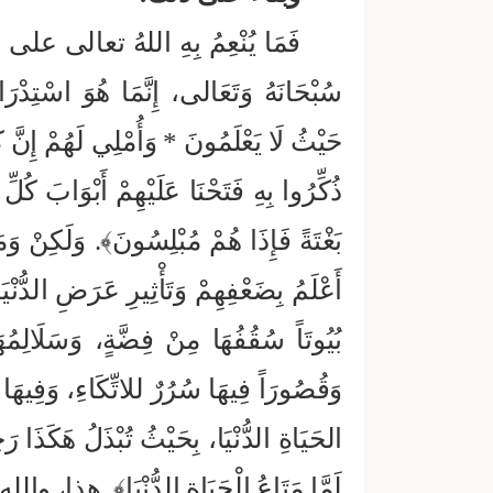
فَمَا يُنْعِمُ بِهِ اللهُ تعالى على الكُف
سُبْحَانَهُ وَتَعَالى، إِنَّمَا هُوَ اسْتِد
حَيْثُ لَا يَعْلَمُونَ * وَأُمْلِي لَهُمْ إِنّ
ذُكِّرُوا بِهِ فَتَحْنَا عَلَيْهِمْ أَبْوَابَ كُل
بَغْتَةً فَإِذَا هُمْ مُبْلِسُونَ﴾. وَلَكِنْ وَمَ
أَعْلَمُ بِضَعْفِهِمْ وَتَأْثِيرِ عَرَضِ الدُّنْ
بُيُوتَاً سُقُفُهَا مِنْ فِضَّةٍ، وَسَلَالِمُه
وَقُصُورَاً فِيهَا سُرُرٌ للاتِّكَاءِ، وَفِيهَا 
الحَيَاةِ الدُّنْيَا، بِحَيْثُ تُبْذَلُ هَكَذَا ر
لَمَّا مَتَاعُ الْحَيَاةِ الدُّنْيَا﴾. هذا، و