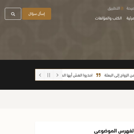
صيحة
التطبيق
إسأل سؤال
رئية
الكتب والمؤلفات
لى البعثة
احذروا الغش أيها الطلاب
ما صحة الحديث: (إذا رفع العبد يديه
لفهرس الموضوعي