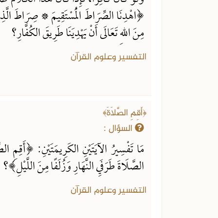
﴿اهْدِنَا الصِّرَاطَ الْمُسْتَقِيمَ * صِرَاطَ الَّذِ
مِنَ اللهِ تَعَالَى أَنْ يَهْدِيَنَا طَرِيقَ الكُفَّارِ؟
التفسير وعلوم القرآن
﴿أَقِمِ الصَّلَاةَ﴾
السؤال :
مَا تَفْسِيرُ الآيَتَيْنِ الكَرِيمَتَيْنِ: ﴿أَقِمِ ا
الصَّلَاةَ طَرَفَيِ النَّهَارِ وَزُلَفًا مِنَ اللَّيْلِ﴾؟
التفسير وعلوم القرآن