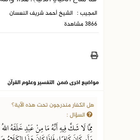
المجيب :
الشيخ أحمد شريف النعسان
3866 مشاهدة
مواضيع اخرى ضمن التفسير وعلوم القرآن
هل الكفار مندرجون تحت هذه الآية؟
السؤال :
مِمَّا لَا شَكَّ فِيهِ أَنَّهُ مَا مِنْ عَبْدٍ خَلَقَهُ اللهُ 
وَلَو كَانَ كَافِرًا، فَإِذَا كَانَ هَذَا الكَلَامُ صَح