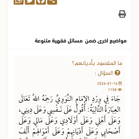
مواضيع اخرى ضمن مسائل فقهية متنوعة
ما المقصود بأديانهم؟
السؤال :
2026-01-16
1158
جَاءَ فِي وِرْدِ الإِمَامِ النَّوَوِيِّ رَحِمَهُ اللهُ تَعَالَى
العِبَارَةُ التَّالِيَةُ: أَقُولُ عَلَى نَـفْسِي وَعَلَى دِينِي،
وَعَلَى أَهْلِي وَعَلَى أَوْلَادِي وَعَلَى مَالِي وَعَلَى
أَصْحَابِي وَعَلَى أَدْيَانِهِمْ وَعَلَى أَمْوَالِهمْ أَلْفَ