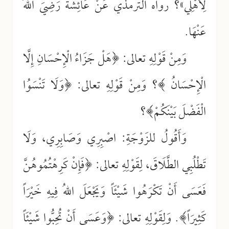
لِأَهْلِي»؟ رواه الترمذي عَنْ عَائِشَةَ رَضِيَ اللهُ
عَنْهَا.
وَمِنْ قَوْلِهِ تعالى: ﴿هَلْ جَزَاءُ الْإِحْسَانِ إِلَّا
الْإِحْسَانُ ﴾؟ وَمِنْ قَوْلِهِ تعالى: ﴿وَلَا تَنْسَوُا
الْفَضْلَ بَيْنَكُمْ﴾؟
وَأَقُولُ للزَوْجَةِ: اصْبِرِي وَصَابِرِي، وَلَا
تَطْلُبِي الطَّلَاقَ، لِقَوْلِهِ تعالى: ﴿فَإِنْ كَرِهْتُمُوهُنَّ
فَعَسَى أَنْ تَكْرَهُوا شَيْئَاً وَيَجْعَلَ اللهُ فِيهِ خَيْرَاً
كَثِيرَاً﴾. وَلِقَوْلِهِ تعالى: ﴿وَعَسَى أَنْ تُحِبُّوا شَيْئَاً