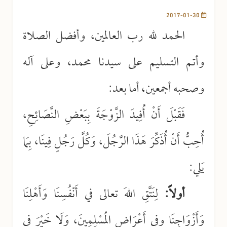
2017-01-30
الحمد لله رب العالمين، وأفضل الصلاة
وأتم التسليم على سيدنا محمد، وعلى آله
وصحبه أجمعين، أما بعد:
فَقَبْلَ أَنْ أُفِيدَ الزَّوْجَةَ بِبَعْضِ النَّصَائِحِ،
أُحِبُّ أَنْ أُذَكِّرَ هَذَا الرَّجُلَ، وَكُلَّ رَجُلٍ فِينَا، بِمَا
يَلي:
أولاً:
لِنَتَّقِ اللهَ تعالى في أَنْفُسِنَا وَأَهْلِنَا
وَأَزْوَاجِنَا وفي أَعْرَاضِ المُسْلِمِينَ، وَلَا خَيْرَ في