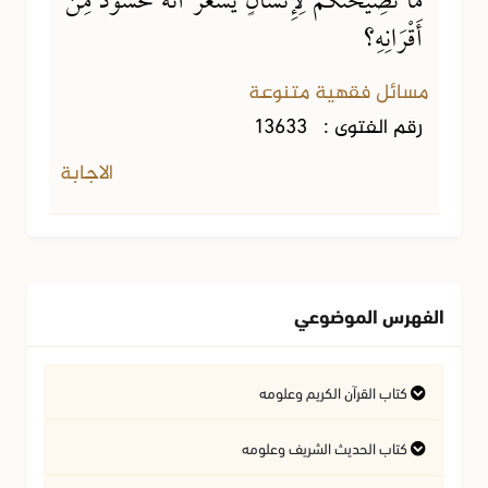
مَا نَصِيحَتُكُمْ لِإِنْسَانٍ يَشْعُرُ أَنَّهُ مَحْسُودٌ مِنْ
أَقْرَانِهِ؟
مسائل فقهية متنوعة
رقم الفتوى :
13633
الاجابة
الفهرس الموضوعي
كتاب القرآن الكريم وعلومه
التفسير وعلوم القرآن
كتاب الحديث الشريف وعلومه