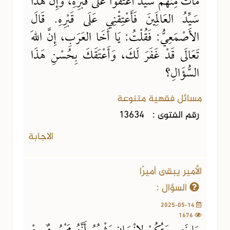
مَاتَ مِنْهُمْ سَيِّدٌ أَعْتَقُوا عَلَى قَبْرِهِ، وَإِنَّ هَذَا
سَيِّدُ العَالَمِينَ فَأَعْتِقْنِي عَلَى قَبْرِهِ. قَالَ
الأَصْمَعِيُّ: فَقُلْتُ: يَا أَخَا العَرَبِ، إِنَّ اللهَ
تَعَالَى قَدْ غَفَرَ لَكَ، وَأَعْتَقَكَ بِحُسْنِ هَذَا
السُّؤَالِ؟
مسائل فقهية متنوعة
رقم الفتوى :
13634
الاجابة
الأمير يبقى أميرًا
السؤال :
2025-05-14
1676