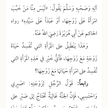
آلِهِ وَصَحْبِهِ وَسَلَّمَ يَقُولُ: «لَيْسَ مِنَّا مَنْ خَبَّبَ
امْرَأَةً عَلَى زَوْجِهَا، أَوْ عَبْدَاً عَلَى سَيِّدِهِ» رواه
الحاكم عَنْ أَبِي هُرَيْرَةَ رَضِيَ اللهُ عَنْهُ.
وَهَذَا يَنْطَبِقُ على المَرْأَةِ التي تُفْسِدُ حَيَاةَ
زَوْجَةٍ مَعَ زَوْجِهَا، فَأَيُّ خَيْرٍ في هَذِهِ المَرْأَةِ التي
تُفْسِدُ على امْرَأَةٍ حَيَاتَهَا مَعَ زَوْجِهَا؟
رابعاً:
قَوْلُ الرَّجُلِ لِزَوْجَتِهِ: اصْبِرِي
وَاحْتَسِبِي، فَإِنَّ الجَنَّةَ غَالِيَةٌ تَحْتَاجُ إلى صَبْرٍ على