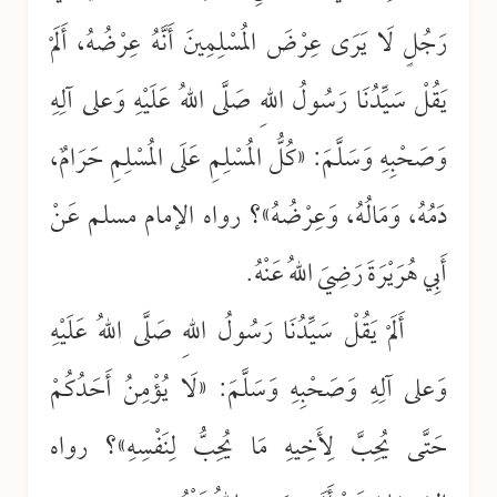
رَجُلٍ لَا يَرَى عِرْضَ المُسْلِمِينَ أَنَّهُ عِرْضُهُ، أَلَمْ
يَقُلْ سَيِّدُنَا رَسُولُ اللهِ صَلَّى اللهُ عَلَيْهِ وَعلى آلِهِ
وَصَحْبِهِ وَسَلَّمَ: «كُلُّ المُسْلِمِ عَلَى المُسْلِمِ حَرَامٌ،
دَمُهُ، وَمَالُهُ، وَعِرْضُهُ»؟ رواه الإمام مسلم عَنْ
أَبِي هُرَيْرَةَ رَضِيَ اللهُ عَنْهُ.
أَلَمْ يَقُلْ سَيِّدُنَا رَسُولُ اللهِ صَلَّى اللهُ عَلَيْهِ
وَعلى آلِهِ وَصَحْبِهِ وَسَلَّمَ: «لَا يُؤْمِنُ أَحَدُكُمْ
حَتَّى يُحِبَّ لِأَخِيهِ مَا يُحِبُّ لِنَفْسِهِ»؟ رواه