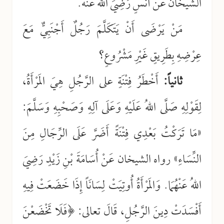
الشيخان عَنْ أَنَسٍ رَضِيَ اللهُ عَنْهُ.
مَنْ يَرْضَى أَنْ يَتَكَلَّمَ رَجُلٌ أَجْنَبِيٌّ مَعَ
عِرْضِهِ بِطَرِيقٍ غَيْرِ مَشْرُوعٍ؟
ثانياً:
أَخْطَرُ فِتْنَةٍ على الرَّجُلِ هِيَ المَرْأَةُ،
لِقَوْلِهِ صَلَّى اللهُ عَلَيْهِ وَعَلَى آلِهِ وَصَحْبِهِ وَسَلَّمَ:
«مَا تَرَكْتُ بَعْدِي فِتْنَةً أَضَرَّ عَلَى الرِّجَالِ مِنَ
النِّسَاءِ» رواه الشيخان عَنْ أُسَامَةَ بْنِ زَيْدٍ رَضِيَ
اللهُ عَنْهُمَا. وَالمَرْأَةُ أُوتِيَتْ لِسَانَاً إِذَا خَضَعَتْ فِيهِ
أَفْسَدَتْ دِينَ الرَّجُلِ، قَالَ تعالى: ﴿فَلَا تَخْضَعْنَ