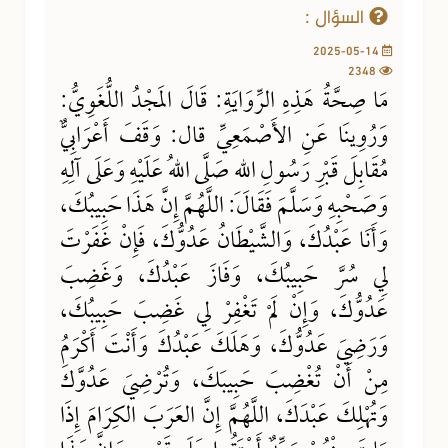
السؤال :
2025-05-14
2348
مَا صِحَّةُ هَذِهِ الرِّوَايَةِ: قَالَ المَجْدُ اللُّغَوِيُّ:
وَرُوِينَا عَنِ الأَصْمَعِيِّ قال: وَقَفَ أَعْرَابِيٌّ
مُقَابِلَ قَبْرِ رَسُولِ اللهِ صَلَّى اللهُ عَلَيْهِ وَعَلَى آلِهِ
وَصَحْبِهِ وَسَلَّمَ فَقَالَ: اللَّهُمَّ إِنَّ هَذَا حَبِيبُكَ،
وَأَنَا عَبْدُكَ، وَالشَّيْطَانُ عَدُوُّكَ، فَإِنْ غَفَرْتَ
لِي سُرَّ حَبِيبُكَ، وَفَازَ عَبْدُكَ، وَغَضِبَ
عَدُوُّكَ، وَإِنْ لَمْ تَغْفِرْ لِي غَضِبَ حَبِيبُكَ،
وَرَضِيَ عَدُوُّكَ، وَهَلَكَ عَبْدُكَ وَأَنْتَ أَكْرَمُ
مِنْ أَنْ تُغْضِبَ حَبِيبَكَ، وَتُرْضِيَ عَدُوَّكَ
وَتُهْلِكَ عَبْدَكَ، اللَّهُمَّ إِنَّ العَرَبَ الكِرَامَ إِذَا