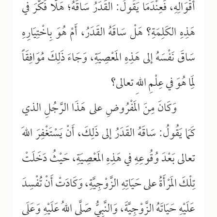
أَقْوَالِهِ، فَعِنْدَمَا يَقُولُ: القَدَرُ سَاقَهُ؛ هَلَّا فَكَّرَ في
هَذِهِ الكَلِمَةِ؟ هَلْ سَاقَهُ القَدَرُ، أَمْ هُوَ بِاخْتِيَارِهِ
سَاقَ نَفْسَهُ إلى هَذِهِ المَعْصِيَةِ، وَجَاءَ ذَلِكَ مُوَافِقَاً
لِمَا هُوَ في عِلْمِ اللهِ تعالى؟
وَكَانَ مِنَ المَفْرُوضِ على هَذَا الرَّجُلِ الذي
كَمَا يَقُولُ: سَاقَهُ القَدَرُ إلى ذَلِكَ، أَنْ يَسْتَغْفِرَ اللهَ
تعالى بَعْدَ وُقُوعِهِ في هَذِهِ المَعْصِيَةِ، حَيْثُ دَخَلَتْ
تِلْكَ المَرْأَةُ على حَيَاتِهِ الزَّوْجِيَّةِ، وَكَادَتْ أَنْ تُفْسِدَ
عَلَيْهِ حَيَاتَهُ الزَّوْجِيَّةَ، وَالنَّبِيُّ صَلَّى اللهُ عَلَيْهِ وَعَلَى