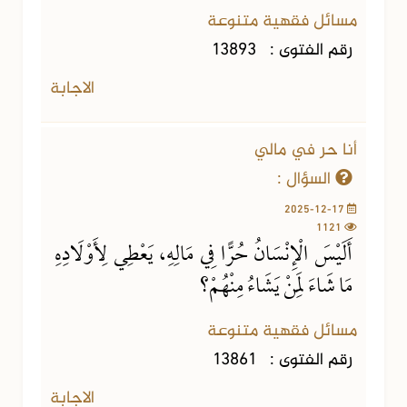
مسائل فقهية متنوعة
رقم الفتوى :
13893
الاجابة
أنا حر في مالي
السؤال :
2025-12-17
1121
أَلَيْسَ الْإِنْسَانُ حُرًّا فِي مَالِهِ، يَعْطِي لِأَوْلَادِهِ
مَا شَاءَ لِمَنْ يَشَاءُ مِنْهُمْ؟
مسائل فقهية متنوعة
رقم الفتوى :
13861
الاجابة