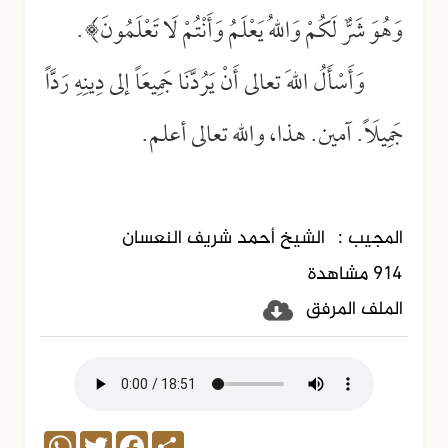
وَهُوَ شَرٌّ لَكُمْ وَاللهُ يَعْلَمُ وَأَنْتُمْ لَا تَعْلَمُونَ﴾.
وَأَسْأَلُ اللهَ تعالى أَنْ يَرُدَّنَا جَمِيعَاً إلى دِينِهِ رَدَّاً
جَمِيلَاً. آمين. هذا، والله تعالى أعلم.
المجيب :
الشيخ أحمد شريف النعسان
914 مشاهدة
الملف المرفق
WhatsApp
Twitter
Facebook
Share