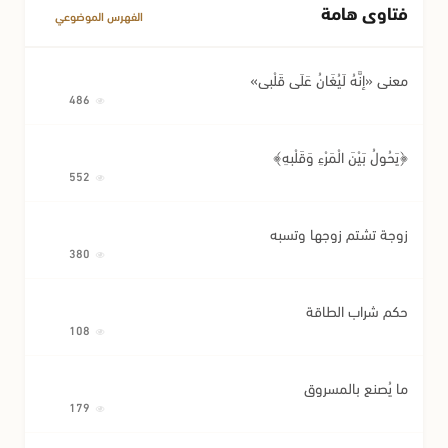
فتاوى هامة
مسائل متفرقة في المعاملات
الفهرس الموضوعي
معنى «إِنَّهُ لَيُغَانُ عَلَى قَلْبِي»
486
﴿يَحُولُ بَيْنَ الْمَرْءِ وَقَلْبِهِ﴾
552
زوجة تشتم زوجها وتسبه
380
حكم شراب الطاقة
108
ما يُصنع بالمسروق
179