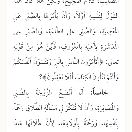
المَصَائِبِ، كَلَامٌ صَحِيحٌ، وَلَكِنْ هَلَّا كَانَ هَذَا
القَوْلُ لِنَفْسِهِ أَوَّلَاً، وَأَنْ يَأْمُرَهَا بِالصَّبْرِ عَنِ
المَعْصِيَةِ، وَالصَّبْرِ على الطَّاعَةِ، وَالصَّبْرِ على
المُعَاشَرَةِ لِأَهْلِهِ بِالمَعْرُوفِ، فَأَيْنَ هُوَ مِنْ قَوْلِهِ
تعالى: ﴿أَتَأْمُرُونَ النَّاسَ بِالْبِرِّ وَتَنْسَوْنَ أَنْفُسَكُمْ
وَأَنْتُمْ تَتْلُونَ الْكِتَابَ أَفَلَا تَعْقِلُونَ﴾؟
خامساً:
أَنَا أَنْصَحُ الزَّوْجَةَ بِالصَّبْرِ
وَالمُصَابَرَةِ، وَأَنْ لَا تُفَكِّرَ في مَسْأَلَةِ الطَّلَاقِ رَحْمَةً
بِنَفْسِهَا، وَرَحْمَةً بِأَوْلَادِهَا، لِأَنَّ طَلَاقَهَا مَاذَا