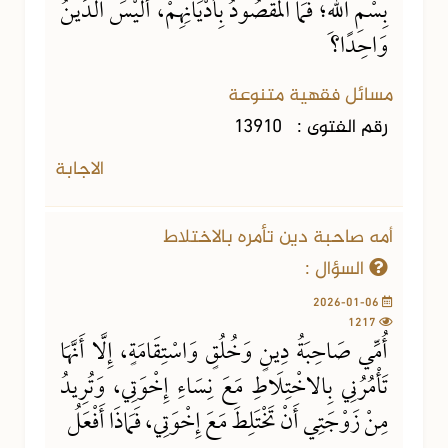
بِسْمِ اللهِ؛ فَمَا المَقْصُودُ بِأَدْيَانِهِمْ، أَلَيْسَ الدِّينُ
وَاحِدًا؟
مسائل فقهية متنوعة
رقم الفتوى :
13910
الاجابة
أمه صاحبة دين تأمره بالاختلاط
السؤال :
2026-01-06
1217
أُمِّي صَاحِبَةُ دِينٍ وَخُلُقٍ وَاسْتِقَامَةٍ، إِلَّا أَنَّهَا
تَأْمُرُنِي بِالاخْتِلَاطِ مَعَ نِسَاءِ إِخْوَتِي، وَتُرِيدُ
مِنْ زَوْجَتِي أَنْ تَخْتَلِطَ مَعَ إِخْوَتِي، فَمَاذَا أَفْعَلُ