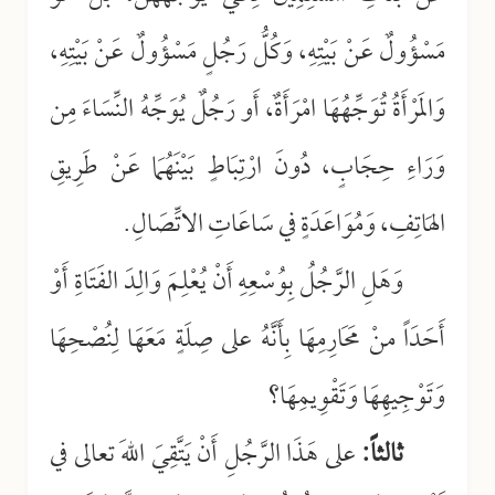
مَسْؤُولٌ عَنْ بَيْتِهِ، وَكُلُّ رَجُلٍ مَسْؤُولٌ عَنْ بَيْتِهِ،
وَالمَرْأَةُ تُوَجِّهُهَا امْرَأَةٌ، أَو رَجُلٌ يُوَجِّهُ النِّسَاءَ مِن
وَرَاءِ حِجَابٍ، دُونَ ارْتِبَاطٍ بَيْنَهُمَا عَنْ طَرِيقِ
الهَاتِفِ، وَمُوَاعَدَةٍ في سَاعَاتِ الاتِّصَالِ.
وَهَلِ الرَّجُلُ بِوُسْعِهِ أَنْ يُعْلِمَ وَالِدَ الفَتَاةِ أَوْ
أَحَدَاً منْ مَحَارِمِهَا بِأَنَّهُ على صِلَةٍ مَعَهَا لِنُصْحِهَا
وَتَوْجِيهِهَا وَتَقْوِيمِهَا؟
ثالثاً:
على هَذَا الرَّجُلِ أَنْ يَتَّقِيَ اللهَ تعالى في