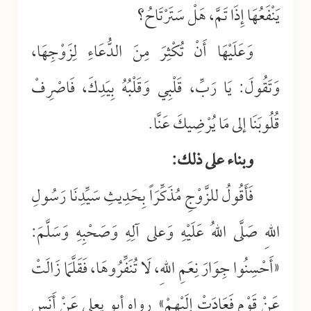
يَنْفَعُهَا إِذَا تَمَّ، هَلْ سَتَرْتَاحُ؟
وَعَلَيْهَا أَنْ تُكْثِرَ مِنَ الدُّعَاءِ لِزَوْجِهَا،
وَتَقُولَ: يَا رَبِّ، قَلْبِي وَقَلْبُهُ بِيَدِكَ، فَاصْرِفْ
قُلُوبَنَا إلى مَا يُرْضِيكَ عَنَّا.
وبناء على ذلك:
فَأَقُولُ للزَّوْجِ مُذَكِّرَاً بِحَدِيثِ سَيِّدِنَا رَسُولِ
اللهِ صَلَّى اللهُ عَلَيْهِ وَعلى آلِهِ وَصَحْبِهِ وَسَلَّمَ:
«أَحْسِنُوا جِوَارَ نِعَمِ اللهِ، لَا تُنَفِّرُوهَا، فَقَلَّمَا زَالَتْ
عَنْ قَوْمٍ فَعَادَتْ إِلَيْهِمْ» رواه أبو يعلى عَنْ أَنَسٍ