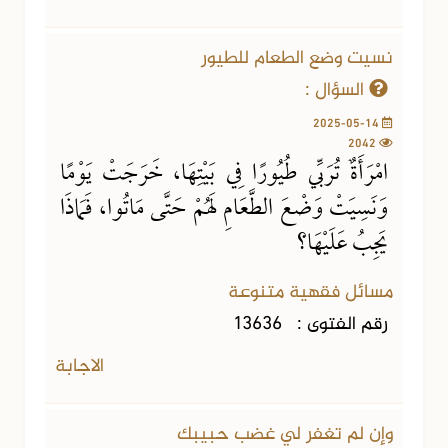
نسيت وضع الطعام للطيور
السؤال :
2025-05-14
2042
امْرَأَةٌ تُرَبِّي طُيُورًا فِي بَيْتِهَا، خَرَجَتْ يَوْمًا
وَنَسِيَتْ وَضْعَ الطَّعَامِ لَهُمْ حَتَّى مَاتُوا، فَمَاذَا
يَجِبُ عَلَيْهَا؟
مسائل فقهية متنوعة
رقم الفتوى :
13636
الاجابة
وإن لم تغفر لي غضب حبيبك