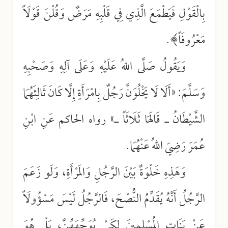
بِالْقَوْلِ فَيَطْمَعَ الَّذِي فِي قَلْبِهِ مَرَضٌ وَقُلْنَ قَوْلَاً
مَعْرُوفَاً﴾.
وَيَقُولُ صَلَّى اللهُ عَلَيْهِ وَعَلَى آلِهِ وَصَحْبِهِ
وَسَلَّمَ: «أَلَا لَا يَخْلُوَنَّ رَجُلٌ بِامْرَأَةٍ إِلَّا كَانَ ثَالِثَهُمَا
الشَّيْطَانُ ـ قَالَهَا ثَلَاثَاً ـ» رواه الحاكم عَنِ ابْنِ
عُمَرَ رَضِيَ اللهُ عَنْهُمَا.
وَهَذِهِ خَلْوَةٌ بَيْنَ الرَّجُلِ وَالمَرْأَةِ، وَلَو زَعَمَ
الرَّجُلُ أَنَّهُ يُقَدِّمُ النُّصْحَ، فَالرَّجُلُ لَيْسَ مَسْؤُولَاً
عَنْ بَنَاتِ المُسْلِمِينَ لِكَيْ يُوَجِّهَهُنَّ، بَلْ هُوَ