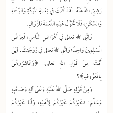
رَضِيَ اللهُ عَنْهُ. لَقَدْ كُنْتَ في نِعْمَةِ المَوَدَّةِ وَالرَّحْمَةِ
وَالسَّكَنِ، فَلَا تُحَوِّلْ هَذِهِ النِّعْمَةَ للزَّوَالِ.
وَاتَّقِ اللهَ تعالى في أَعْرَاضِ النَّاسِ، فَعِرْضُ
المُسْلِمِينَ وَاحِدٌ؛ وَاتَّقِ اللهَ تعالى في زَوْجَتِكَ، أَيْنَ
أَنْتَ مِنْ قَوْلِ اللهِ تعالى: ﴿وَعَاشِرُوهُنَّ
بِالمَعْرُوفِ﴾؟
وَمِنْ قَوْلِهِ صَلَّى اللهُ عَلَيْهِ وَعَلَى آلِهِ وَصَحْبِهِ
وَسَلَّمَ: «خَيْرُكُمْ خَيْرُكُمْ لِأَهْلِهِ، وَأَنَا خَيْرُكُمْ