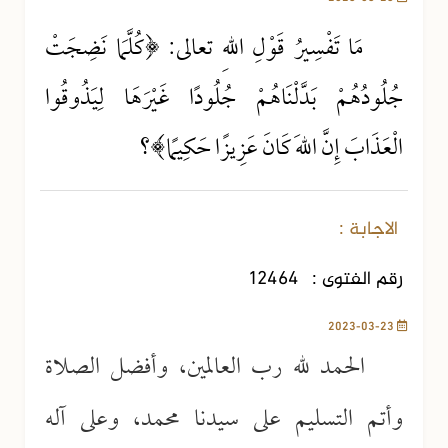
مَا تَفْسِيرُ قَوْلِ اللهِ تعالى: ﴿كُلَّمَا نَضِجَتْ
جُلُودُهُمْ بَدَّلْنَاهُمْ جُلُودًا غَيْرَهَا لِيَذُوقُوا
الْعَذَابَ إِنَّ اللهَ كَانَ عَزِيزًا حَكِيمًا﴾؟
الاجابة :
رقم الفتوى :
12464
2023-03-23
الحمد لله رب العالمين، وأفضل الصلاة
وأتم التسليم على سيدنا محمد، وعلى آله