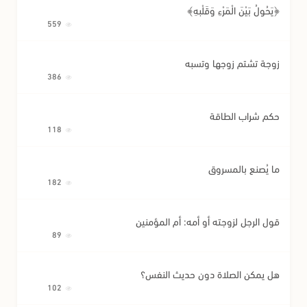
﴿يَحُولُ بَيْنَ الْمَرْءِ وَقَلْبِهِ﴾
559
زوجة تشتم زوجها وتسبه
386
حكم شراب الطاقة
118
ما يُصنع بالمسروق
182
قول الرجل لزوجته أو أمه: أم المؤمنين
89
هل يمكن الصلاة دون حديث النفس؟
102