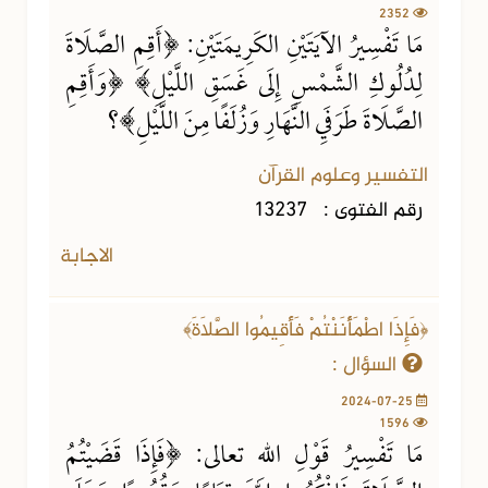
2352
مَا تَفْسِيرُ الآيَتَيْنِ الكَرِيمَتَيْنِ: ﴿أَقِمِ الصَّلَاةَ
لِدُلُوكِ الشَّمْسِ إِلَى غَسَقِ اللَّيْلِ﴾ ﴿وَأَقِمِ
الصَّلَاةَ طَرَفَيِ النَّهَارِ وَزُلَفًا مِنَ اللَّيْلِ﴾؟
التفسير وعلوم القرآن
رقم الفتوى :
13237
الاجابة
﴿فَإِذَا اطْمَأْنَنْتُمْ فَأَقِيمُوا الصَّلَاةَ﴾
السؤال :
2024-07-25
1596
مَا تَفْسِيرُ قَوْلِ اللهِ تعالى: ﴿فَإِذَا قَضَيْتُمُ