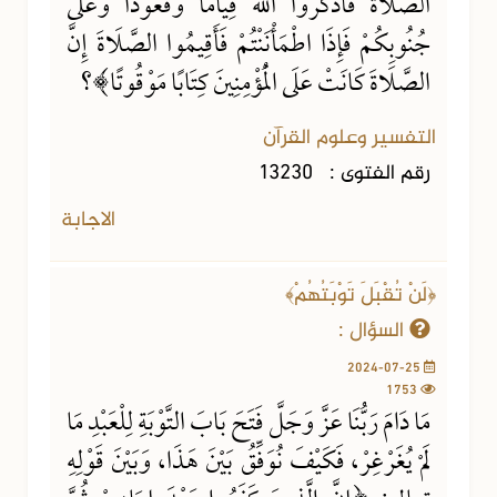
الصَّلَاةَ فَاذْكُرُوا اللهَ قِيَامًا وَقُعُودًا وَعَلَى
جُنُوبِكُمْ فَإِذَا اطْمَأْنَنْتُمْ فَأَقِيمُوا الصَّلَاةَ إِنَّ
الصَّلَاةَ كَانَتْ عَلَى الْمُؤْمِنِينَ كِتَابًا مَوْقُوتًا﴾؟
التفسير وعلوم القرآن
رقم الفتوى :
13230
الاجابة
﴿لَنْ تُقْبَلَ تَوْبَتُهُمْ﴾
السؤال :
2024-07-25
1753
مَا دَامَ رَبُّنَا عَزَّ وَجَلَّ فَتَحَ بَابَ التَّوْبَةِ لِلْعَبْدِ مَا
لَمْ يُغَرْغِرْ، فَكَيْفَ نُوَفِّقُ بَيْنَ هَذَا، وَبَيْنَ قَوْلِهِ