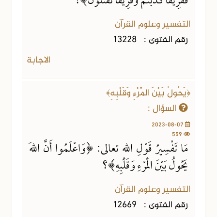
فَفَرِيقًا كَذَّبْتُمْ وَفَرِيقًا تَقْتُلُونَ﴾؟
التفسير وعلوم القرآن
رقم الفتوى :
13228
الاجابة
﴿يَحُولُ بَيْنَ الْمَرْءِ وَقَلْبِهِ﴾
السؤال :
2023-08-07
559
مَا تَفْسِيرُ قَوْلِ اللهِ تعالى: ﴿وَاعْلَمُوا أَنَّ اللهَ
يَحُولُ بَيْنَ الْمَرْءِ وَقَلْبِهِ﴾؟
التفسير وعلوم القرآن
رقم الفتوى :
12669