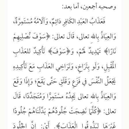
وصحبه أجمعين، أما بعد:
فَعَذَابُ العَبْدِ الكَافِرِ دَائِمٌ، وَآلَامُهُ مُسْتَمِرَّةٌ،
وَالعِيَاذُ بِاللهِ تعالى، قَالَ تعالى: ﴿سَوْفَ نُصْلِيهِمْ
نَارًا﴾ تَهْدِيدٌ لَهُمْ، وَ﴿سَوْفَ﴾ تَأْكِيدٌ للعَذَابِ
المُقْبِلِ، وَلَو بِتَرَاخٍ، وَتَرَاخِي العَذَابِ مَعَ تَأْكِيدِهِ
يَجْعَلُ النَّفْسَ في فَزَعٍ وَقَلَقٍ حَتَّى يَقَعَ؛ وَإِذَا وَقَعَ
وَالعِيَاذُ بِاللهِ تعالى يَجِدُهُ مسْتَمِرًّا وَمُتَجَدِّدًا، قَالَ
تعالى: ﴿كُلَّمَا نَضِجَتْ جُلُودُهُمْ بَدَّلْنَاهُمْ جُلُودًا
غَيْرَهَا لِيَذُوقُوا الْعَذَابَ﴾. أَيْ: إِنَّ الجُلُودَ