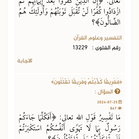
تعالى: ﴿إِنَّ الَّذِينَ كَفَرُوا بَعْدَ إِيمَانِهِمْ ثُمَّ
ازْدَادُوا كُفْرًا لَنْ تُقْبَلَ تَوْبَتُهُمْ وَأُولَئِكَ هُمُ
الضَّالُّونَ﴾؟
التفسير وعلوم القرآن
رقم الفتوى :
13229
الاجابة
﴿فَفَرِيقًا كَذَّبْتُمْ وَفَرِيقًا تَقْتُلُونَ﴾
السؤال :
2024-07-25
867
مَا تَفْسِيرُ قَوْلِ اللهِ تعالى: ﴿أَفَكُلَّمَا جَاءَكُمْ
رَسُولٌ بِمَا لَا تَهْوَى أَنْفُسُكُمُ اسْتَكْبَرْتُمْ