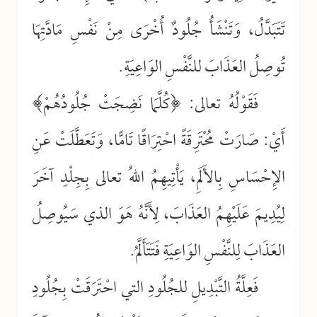
تَتَبَدَّلُ، وَتَنْشَأُ جُلُودٌ أُخْرَى مِنْ نَفْسِ مَادَّتِهَا
تُوصِلُ العَذَابَ للنَّفْسِ الوَاعِيَةِ.
فَقَوْلُهُ تعالى: ﴿كُلَّمَا نَضِجَتْ جُلُودُهُمْ﴾
أَيْ: صَارَتْ مُحْتَرِقَةً احْتِرَاقًا تَامًّا، وَتَعَطَّلَتْ عَنِ
الإِحْسَاسِ بِالأَلَمِ، يَأْتِيهِمُ اللهُ تعالى بِجِلْدٍ آخَرَ
لِيُدِيمَ عَلَيْهِمُ العَذَابَ، لِأَنَّهُ هَوَ الذي سَيُوصِلُ
العَذَابَ لِلنَّفْسِ الوَاعِيَةِ فَتَتَأَلَّمُ.
فَعِلَّةُ التَّبْدِيلِ للجُلُودِ التي احْتَرَقَتْ بِجُلُودٍ