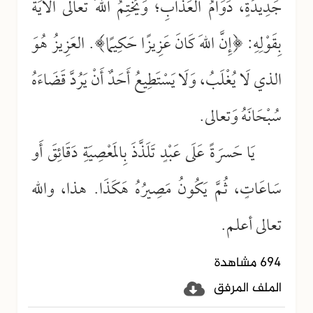
جَدِيدَةٍ، دَوَامُ العَذَابِ؛ وَيَخْتِمُ اللهُ تعالى الآيَةَ
بِقَوْلِهِ: ﴿إِنَّ اللهَ كَانَ عَزِيزًا حَكِيمًا﴾. العَزِيزُ هُوَ
الذي لَا يُغْلَبُ، وَلَا يَسْتَطِيعُ أَحَدٌ أَنْ يَرُدَّ قَضَاءَهُ
سُبْحَانَهُ وَتعالى.
يَا حَسرَةً عَلَى عَبْدٍ تَلَذَّذَ بِالمَعْصِيَةِ دَقَائِقَ أَو
سَاعَاتٍ، ثُمَّ يَكُونُ مَصِيرُهُ هَكَذَا. هذا، والله
تعالى أعلم.
694 مشاهدة
الملف المرفق