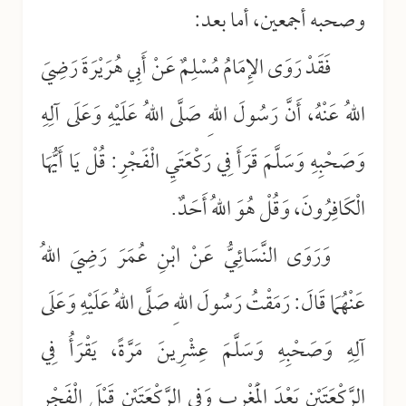
وصحبه أجمعين، أما بعد:
فَقَدْ رَوَى الإِمَامُ مُسْلِمٌ عَنْ أَبِي هُرَيْرَةَ رَضِيَ
اللهُ عَنْهُ، أَنَّ رَسُولَ اللهِ صَلَّى اللهُ عَلَيْهِ وَعَلَى آلِهِ
وَصَحْبِهِ وَسَلَّمَ قَرَأَ فِي رَكْعَتَيِ الْفَجْرِ: قُلْ يَا أَيُّهَا
الْكَافِرُونَ، وَقُلْ هُوَ اللهُ أَحَدٌ.
وَرَوَى النَّسَائِيُّ عَنْ ابْنِ عُمَرَ رَضِيَ اللهُ
عَنْهُمَا قَالَ: رَمَقْتُ رَسُولَ اللهِ صَلَّى اللهُ عَلَيْهِ وَعَلَى
آلِهِ وَصَحْبِهِ وَسَلَّمَ عِشْرِينَ مَرَّةً، يَقْرَأُ فِي
الرَّكْعَتَيْنِ بَعْدَ الْمَغْرِبِ وَفِي الرَّكْعَتَيْنِ قَبْلَ الْفَجْرِ