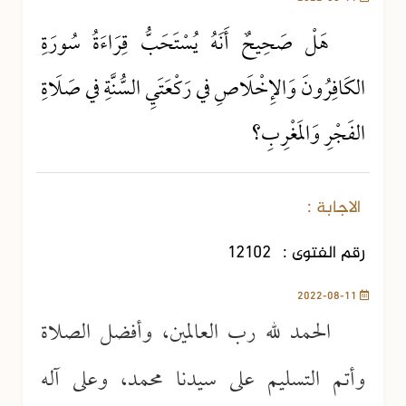
هَلْ صَحِيحٌ أَنَهُ يُسْتَحَبُّ قِرَاءَةُ سُورَةِ
الكَافِرُونَ وَالإِخْلَاصِ في رَكْعَتَيِ السُّنَّةِ في صَلَاةِ
الفَجْرِ وَالمَغْرِبِ؟
الاجابة :
رقم الفتوى :
12102
2022-08-11
الحمد لله رب العالمين، وأفضل الصلاة
وأتم التسليم على سيدنا محمد، وعلى آله