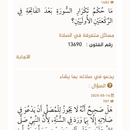
1482
مَا حُكْمُ تَكْرَارِ السُّورَةِ بَعْدَ الفَاتِحَةِ فِي
الرَّكْعَتَيْنِ الأُولَيَيْنِ؟
مسائل متفرقة في الصلاة
رقم الفتوى :
13690
الاجابة
يدعو في صلاته بما يشاء
السؤال :
2025-05-14
707
هَلْ صَحِيحٌ أَنَّهُ لَا يَجُوزُ لِلْمُصَلِّي أَنْ يَدْعُوَ فِي
صَلَاتِهِ إِلَّا بِمَا وَرَدَ فِي السُّنَّةِ، لِأَنَّ النَّبِيَّ صَلَّى