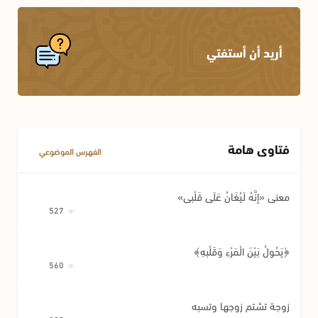
الإجارة
أحكام المواريث
أريد أن أستفتي
الكفالة
أحكام النسب
أحكام اللقطة
أحكام الوصية وتصرفات المريض
فتاوى هامة
مسائل متفرقة في المعاملات
الفهرس الموضوعي
معنى «إِنَّهُ لَيُغَانُ عَلَى قَلْبِي»
527
﴿يَحُولُ بَيْنَ الْمَرْءِ وَقَلْبِهِ﴾
560
زوجة تشتم زوجها وتسبه