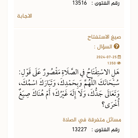
رقم الفتوى :
13516
الاجابة
صيغ الاستفتاح
السؤال :
2024-07-25
1350
هَلِ الاسْتِفْتَاحُ في الصَّلَاةِ مَقْصُورٌ عَلَى قَوْلِ:
سُبْحَانَكَ اللَّهُمَّ وَبِحَمْدِكَ، وَتَبَارَكَ اسْمُكَ،
وَتَعَالَى جَدُّكَ، وَلَا إِلَهَ غَيْرُكَ؛ أَمْ هُنَاكَ صِيَغٌ
أُخْرَى؟
مسائل متفرقة في الصلاة
رقم الفتوى :
13227