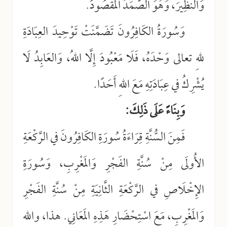
وَالنَّظِيرَ، وَهُوَ الصَّمَدُ المَقْصُودُ.
وَسُورَةُ الكَافِرُونَ تَضَمَّنَتْ تَوْحِيدَ العِبَادَةِ
للهِ تعالى وَحْدَهُ، فَلَا مَعْبُودَ إِلَّا اللهُ، وَالعَابِدُ لَا
يُشْرِكُ في عِبَادَتِهِ مَعَ اللهِ أَحَدًا.
وَبِنَاءً عَلَى ذَلِكَ:
فَمِنَ السُّنَّةِ قِرَاءَةُ سُورَةِ الكَافِرُونَ في الرَّكْعَةِ
الأُولَى مِنْ سُنَّةِ الفَجْرِ وَالمَغْرِبِ، وَسُورَةِ
الإِخْلَاصِ في الرَّكْعَةِ الثَّانِيَةِ مِنْ سُنَّةِ الفَجْرِ
وَالمَغْرِبِ، مَعَ اسْتِحْضَارِ هَذِهِ المَعَانِي. هذا، والله