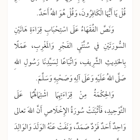
قُلْ يَا أَيُّهَا الْكَافِرُونَ، وَقُلْ هُوَ اللهُ أَحَدٌ.
وَنَصَّ الفُقَهَاءُ عَلَى اسْتِحْبَابِ قِرَاءَةِ هَاتَيْنِ
السُّورَتَيْنِ في سُنَّتَيِ الفَجْرِ وَالمَغْرِبِ، عَمَلًا
بِالحَدِيثِ الشَّرِيفِ، وَاتِّبَاعًا لِسَيِّدِنَا رَسُولِ اللهِ
صَلَّى اللهُ عَلَيْهِ وَعَلَى آلِهِ وَصَحْبِهِ وَسَلَّمَ.
وَالحِكْمَةُ مِنْ قِرَاءَتِهِمَا اشْتِمَالُهُمَا عَلَى
التَّوْحِيدِ، فَأَثْبَتَتْ سُورَةُ الإِخْلَاصِ أَنَّ اللهَ تعالى
وَاحِدٌ أَحَدٌ فَرْدٌ صَمَدٌ، وَنَفَتْ عَنْهُ الوَلَدَ وَالوَالِدَ