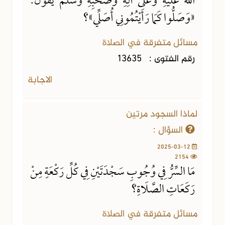
اللهُ عَلَيْهِ وَعَلَى آلِهِ وَصَحْبِهِ وَسَلَّمَ يَقُولُ:
«وَصَلُّوا كَمَا رَأَيْتُمُونِي أُصَلِّي»؟
مسائل متفرقة في الصلاة
رقم الفتوى :
13635
الاجابة
لماذا السجود مرتين
السؤال :
2025-03-12
2154
مَا السِّرُّ فِي وُجُوبِ سَجْدَتَيْنِ فِي كُلِّ رَكْعَةٍ مِنْ
رَكَعَاتِ الصَّلَاةِ؟
مسائل متفرقة في الصلاة