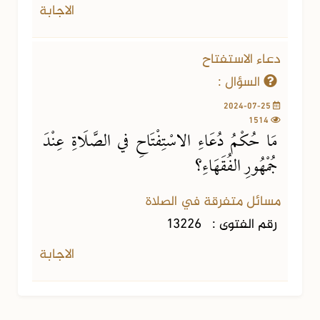
الاجابة
دعاء الاستفتاح
السؤال :
2024-07-25
1514
مَا حُكْمُ دُعَاءِ الاسْتِفْتَاحِ في الصَّلَاةِ عِنْدَ
جُمْهُورِ الفُقَهَاءِ؟
مسائل متفرقة في الصلاة
رقم الفتوى :
13226
الاجابة