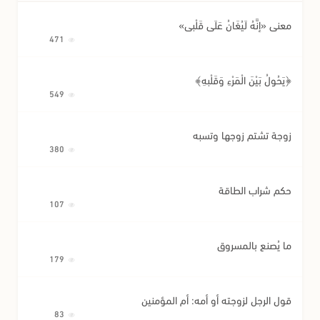
معنى «إِنَّهُ لَيُغَانُ عَلَى قَلْبِي»
471
﴿يَحُولُ بَيْنَ الْمَرْءِ وَقَلْبِهِ﴾
549
زوجة تشتم زوجها وتسبه
380
حكم شراب الطاقة
107
ما يُصنع بالمسروق
179
قول الرجل لزوجته أو أمه: أم المؤمنين
83