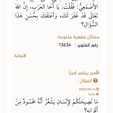
الأَصْمَعِيُّ: فَقُلْتُ: يَا أَخَا العَرَبِ، إِنَّ اللهَ
تَعَالَى قَدْ غَفَرَ لَكَ، وَأَعْتَقَكَ بِحُسْنِ هَذَا
السُّؤَالِ؟
مسائل فقهية متنوعة
رقم الفتوى :
13634
الاجابة
الأمير يبقى أميرًا
السؤال :
2025-05-14
1674
مَا نَصِيحَتُكُمْ لِإِنْسَانٍ يَشْعُرُ أَنَّهُ مَحْسُودٌ مِنْ
أَقْرَانِهِ؟