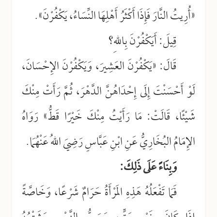
«أُرِيتُ النَّارَ فَإِذَا أَكْثَرُ أَهْلِهَا النِّسَاءُ، يَكْفُرْنَ».
قِيلَ: أَيَكْفُرْنَ بِاللهِ؟
قَالَ: «يَكْفُرْنَ العَشِيرَ، وَيَكْفُرْنَ الإِحْسَانَ،
لَوْ أَحْسَنْتَ إِلَى إِحْدَاهُنَّ الدَّهْرَ، ثُمَّ رَأَتْ مِنْكَ
شَيْئًا، قَالَتْ: مَا رَأَيْتُ مِنْكَ خَيْرًا قَطُّ» رَوَاهُ
الإِمَامُ البُخَارِيُّ عَنِ ابْنِ عَبَّاسٍ رَضِيَ اللهُ عَنْهُمَا.
وَبِنَاءً عَلَى ذَلِكَ:
فَمَا تَفْعَلُهُ هَذِهِ المَرْأَةُ حَرَامٌ شَرْعًا، وَخَاصَّةً