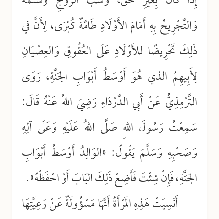
إِذَا كَانَ بِغَيْرِ حَقٍّ، وَسَبُّ الزَّوْجِ وَشَتْمُهُ
وَالتَّجْرِيحُ بِهِ أَمَامَ الأَوْلَادِ طَامَّةٌ كُبْرَى، لِأَنَّ في
ذَلِكَ تَحْرِيضًا للأَوْلَادِ عَلَى العُقُوقِ وَالعِصْيَانِ
لِأَبِيهِمُ الذي هُوَ أَوْسَطُ أَبْوَابِ الجَنَّةِ، رَوَى
التِّرْمِذِيُّ عَنْ أَبِي الدَّرْدَاءِ رَضِيَ اللهُ عَنْهُ قَالَ:
سَمِعْتُ رَسُولَ اللهِ صَلَّى اللهُ عَلَيْهِ وَعَلَى آلِهِ
وَصَحْبِهِ وَسَلَّمَ يَقُولُ: «الوَالِدُ أَوْسَطُ أَبْوَابِ
الجَنَّةِ، فَإِنْ شِئْتَ فَأَضِعْ ذَلِكَ البَابَ أَوْ احْفَظْهُ».
أَنَسِيَتْ هَذِهِ المَرْأَةُ أَنَّهَا مَسْؤُولَةٌ عَنْ رَعِيَّتِهَا