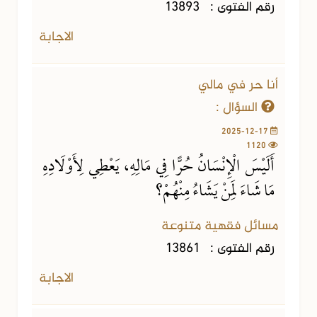
رقم الفتوى :
13893
الاجابة
أنا حر في مالي
السؤال :
2025-12-17
1120
أَلَيْسَ الْإِنْسَانُ حُرًّا فِي مَالِهِ، يَعْطِي لِأَوْلَادِهِ
مَا شَاءَ لِمَنْ يَشَاءُ مِنْهُمْ؟
مسائل فقهية متنوعة
رقم الفتوى :
13861
الاجابة