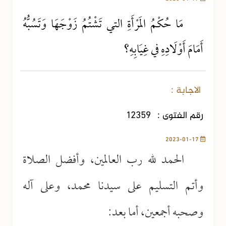
مَا حُكْمُ المَرْأَةِ التي تَشْتُمُ زَوْجَهَا وَتَسُبُّهُ
أَمَامَ أَوْلَادِهِ في غِيَابِهِ؟
الاجابة :
رقم الفتوى :
12359
2023-01-17
الحمد لله رب العالمين، وأفضل الصلاة
وأتم التسليم على سيدنا محمد، وعلى آله
وصحبه أجمعين، أما بعد: