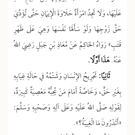
عَلَيْهَا، وَلَا تَجِدُ امْرَأَةٌ حَلَاوَةَ الْإِيمَانِ حَتَّى تُؤَدِّيَ
حَقَّ زَوْجِهَا وَلَوْ سَأَلَهَا نَفْسَهَا وَهِيَ عَلَى ظَهْرِ
قَتَبٍ» رَوَاهُ الحَاكِمُ عَنْ مُعَاذِ بْنِ جَبَلٍ رَضِيَ اللهُ
عَنْهُ.
هَذَا أَوَّلًا.
ثَانِيًا:
تَجْرِيحُ الإِنْسَانِ وَشَتْمُهُ في حَالَةِ غِيَابِهِ
بِغَيْرِ حَقٍّ، وَخَاصَّةً أَمَامَ مَنْ يُحِبُّهُ مَعْصِيَةٌ كَبِيرَةٌ،
لِقَوْلِهِ صَلَّى اللهُ عَلَيْهِ وَعَلَى آلِهِ وَصَحْبِهِ وَسَلَّمَ:
«أَتَدْرُونَ مَا الْغِيبَةُ؟».