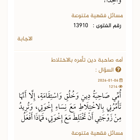
وَاحِدًا؟
مسائل فقهية متنوعة
رقم الفتوى :
13910
الاجابة
أمه صاحبة دين تأمره بالاختلاط
السؤال :
2026-01-06
1214
أُمِّي صَاحِبَةُ دِينٍ وَخُلُقٍ وَاسْتِقَامَةٍ، إِلَّا أَنَّهَا
تَأْمُرُنِي بِالاخْتِلَاطِ مَعَ نِسَاءِ إِخْوَتِي، وَتُرِيدُ
مِنْ زَوْجَتِي أَنْ تَخْتَلِطَ مَعَ إِخْوَتِي، فَمَاذَا أَفْعَلُ
مسائل فقهية متنوعة