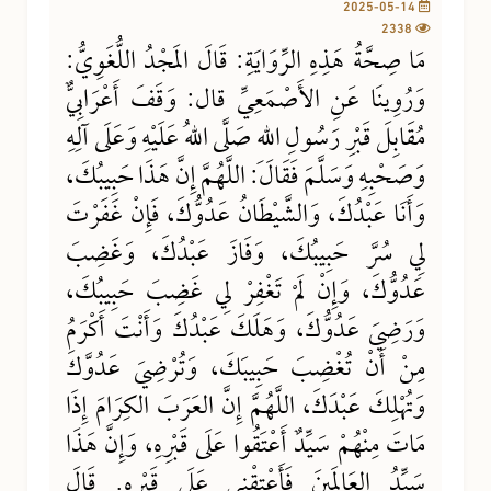
2025-05-14
2338
مَا صِحَّةُ هَذِهِ الرِّوَايَةِ: قَالَ المَجْدُ اللُّغَوِيُّ:
وَرُوِينَا عَنِ الأَصْمَعِيِّ قال: وَقَفَ أَعْرَابِيٌّ
مُقَابِلَ قَبْرِ رَسُولِ اللهِ صَلَّى اللهُ عَلَيْهِ وَعَلَى آلِهِ
وَصَحْبِهِ وَسَلَّمَ فَقَالَ: اللَّهُمَّ إِنَّ هَذَا حَبِيبُكَ،
وَأَنَا عَبْدُكَ، وَالشَّيْطَانُ عَدُوُّكَ، فَإِنْ غَفَرْتَ
لِي سُرَّ حَبِيبُكَ، وَفَازَ عَبْدُكَ، وَغَضِبَ
عَدُوُّكَ، وَإِنْ لَمْ تَغْفِرْ لِي غَضِبَ حَبِيبُكَ،
وَرَضِيَ عَدُوُّكَ، وَهَلَكَ عَبْدُكَ وَأَنْتَ أَكْرَمُ
مِنْ أَنْ تُغْضِبَ حَبِيبَكَ، وَتُرْضِيَ عَدُوَّكَ
وَتُهْلِكَ عَبْدَكَ، اللَّهُمَّ إِنَّ العَرَبَ الكِرَامَ إِذَا
مَاتَ مِنْهُمْ سَيِّدٌ أَعْتَقُوا عَلَى قَبْرِهِ، وَإِنَّ هَذَا
سَيِّدُ العَالَمِينَ فَأَعْتِقْنِي عَلَى قَبْرِهِ. قَالَ