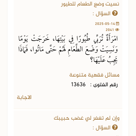
نسيت وضع الطعام للطيور
السؤال :
2025-05-14
2041
امْرَأَةٌ تُرَبِّي طُيُورًا فِي بَيْتِهَا، خَرَجَتْ يَوْمًا
وَنَسِيَتْ وَضْعَ الطَّعَامِ لَهُمْ حَتَّى مَاتُوا، فَمَاذَا
يَجِبُ عَلَيْهَا؟
مسائل فقهية متنوعة
رقم الفتوى :
13636
الاجابة
وإن لم تغفر لي غضب حبيبك
السؤال :