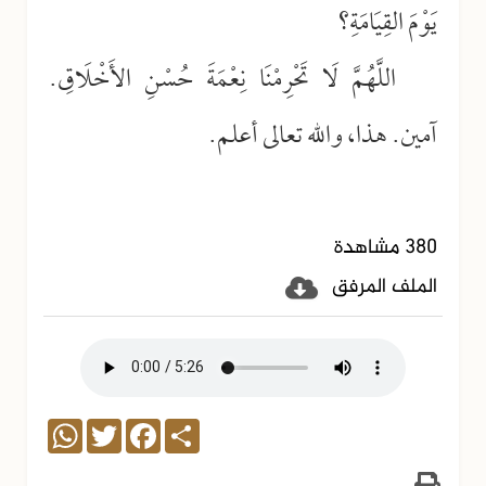
يَوْمَ القِيَامَةِ؟
اللَّهُمَّ لَا تَحْرِمْنَا نِعْمَةَ حُسْنِ الأَخْلَاقِ.
آمين. هذا، والله تعالى أعلم.
380 مشاهدة
الملف المرفق
WhatsApp
Twitter
Facebook
Share