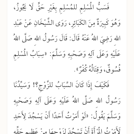
فَسَبُّ المُسْلِمِ للمُسْلِمِ بِغَيْرِ حَقٍّ لَا يَجُوزُ،
وَهُوَ كَبِيرَةٌ مِنَ الكَبَائِرِ، رَوَى الشَّيْخَانِ عَنْ عَبْدِ
اللهِ رَضِيَ اللهُ عَنْهُ قَالَ: قَالَ رَسُولُ اللهِ صَلَّى اللهُ
عَلَيْهِ وَعَلَى آلِهِ وَصَحْبِهِ وَسَلَّمَ: «سِبَابُ المُسْلِمِ
فُسُوقٌ، وَقِتَالُهُ كُفْرٌ».
فَكَيْفَ إِذَا كَانَ السِّبَابُ للزَّوْجِ؟! وَسَيِّدُنَا
رَسُولُ اللهِ صَلَّى اللهُ عَلَيْهِ وَعَلَى آلِهِ وَصَحْبِهِ
وَسَلَّمَ يَقُولُ: «لَوْ أَمَرْتُ أَحَدًا أَنْ يَسْجُدَ لِأَحَدٍ
لَأَمَرْتُ الْمَرْأَةَ أَنْ تَسْجُدَ لِزَوْجِهَا مِنْ عَظِيمِ حَقِّهِ