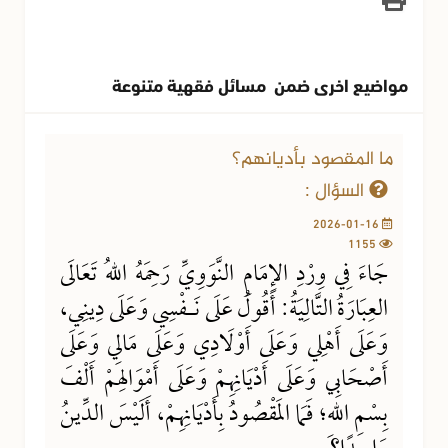
مواضيع اخرى ضمن مسائل فقهية متنوعة
ما المقصود بأديانهم؟
السؤال :
2026-01-16
1155
جَاءَ فِي وِرْدِ الإِمَامِ النَّوَوِيِّ رَحِمَهُ اللهُ تَعَالَى
العِبَارَةُ التَّالِيَةُ: أَقُولُ عَلَى نَـفْسِي وَعَلَى دِينِي،
وَعَلَى أَهْلِي وَعَلَى أَوْلَادِي وَعَلَى مَالِي وَعَلَى
أَصْحَابِي وَعَلَى أَدْيَانِهِمْ وَعَلَى أَمْوَالِهمْ أَلْفَ
بِسْمِ اللهِ؛ فَمَا المَقْصُودُ بِأَدْيَانِهِمْ، أَلَيْسَ الدِّينُ