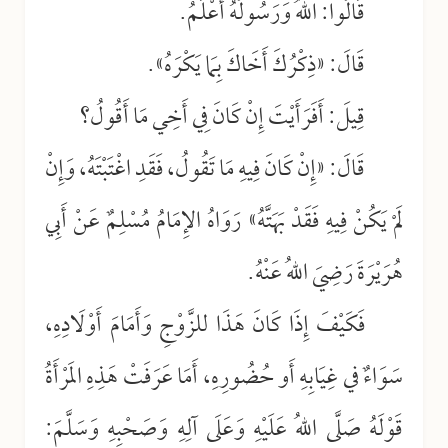
قَالُوا: اللهُ وَرَسُولُهُ أَعْلَمُ.
قَالَ: «ذِكْرُكَ أَخَاكَ بِمَا يَكْرَهُ».
قِيلَ: أَفَرَأَيْتَ إِنْ كَانَ فِي أَخِي مَا أَقُولُ؟
قَالَ: «إِنْ كَانَ فِيهِ مَا تَقُولُ، فَقَدِ اغْتَبْتَهُ، وَإِنْ
لَمْ يَكُنْ فِيهِ فَقَدْ بَهَتَّهُ» رَوَاهُ الإِمَامُ مُسْلِمٌ عَنْ أَبِي
هُرَيْرَةَ رَضِيَ اللهُ عَنْهُ.
فَكَيْفَ إِذَا كَانَ هَذَا للزَّوْجِ وَأَمَامَ أَوْلَادِهِ،
سَوَاءٌ في غِيَابِهِ أَو حُضُورِهِ، أَمَا عَرَفَتْ هَذِهِ المَرْأَةُ
قَوْلَهُ صَلَّى اللهُ عَلَيْهِ وَعَلَى آلِهِ وَصَحْبِهِ وَسَلَّمَ: