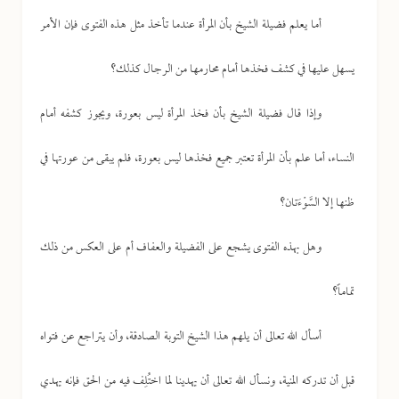
أما يعلم فضيلة الشيخ بأن المرأة عندما تأخذ مثل هذه الفتوى فإن الأمر
يسهل عليها في كشف فخذها أمام محارمها من الرجال كذلك؟
وإذا قال فضيلة الشيخ بأن فخذ المرأة ليس بعورة، ويجوز كشفه أمام
النساء، أما علم بأن المرأة تعتبر جميع فخذها ليس بعورة، فلم يبقى من عورتها في
ظنها إلا السَّوْءَتان؟
وهل بهذه الفتوى يشجع على الفضيلة والعفاف أم على العكس من ذلك
تماماً؟
أسأل الله تعالى أن يلهم هذا الشيخ التوبة الصادقة، وأن يتراجع عن فتواه
قبل أن تدركه المنية، ونسأل الله تعالى أن يهدينا لما اختُلِف فيه من الحق فإنه يهدي