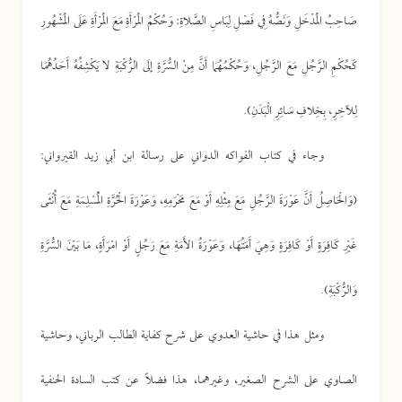
صَاحِبُ الْمَدْخَلِ وَنَصُّهُ فِي فَصْلِ لِبَاسِ الصَّلاةِ: وَحُكْمُ الْمَرْأَةِ مَعَ الْمَرْأَةِ عَلَى الْمَشْهُورِ
كَحُكْمِ الرَّجُلِ مَعَ الرَّجُلِ، وَحُكْمُهُمَا أَنَّ مِنْ السُّرَّةِ إلَى الرُّكْبَةِ لا يَكْشِفُهُ أَحَدُهُمَا
لِلآخِرِ، بِخِلافِ سَائِرِ الْبَدَنِ).
وجاء في كتاب الفواكه الدواني على رسالة ابن أبي زيد القيرواني:
(وَالْحَاصِلُ أَنَّ عَوْرَةَ الرَّجُلِ مَعَ مِثْلِهِ أَوْ مَعَ مَحْرَمِهِ، وَعَوْرَةَ الْحُرَّةِ الْمُسْلِمَةِ مَعَ أُنْثَى
غَيْرِ كَافِرَةٍ أَوْ كَافِرَةٍ وَهِيَ أَمَتُهَا، وَعَوْرَةُ الأَمَةِ مَعَ رَجُلٍ أَوْ امْرَأَةٍ، مَا بَيْنَ السُّرَّةِ
وَالرُّكْبَةِ).
ومثل هذا في حاشية العدوي على شرح كفاية الطالب الرباني، وحاشية
الصاوي على الشرح الصغير، وغيرهما، هذا فضلاً عن كتب السادة الحنفية