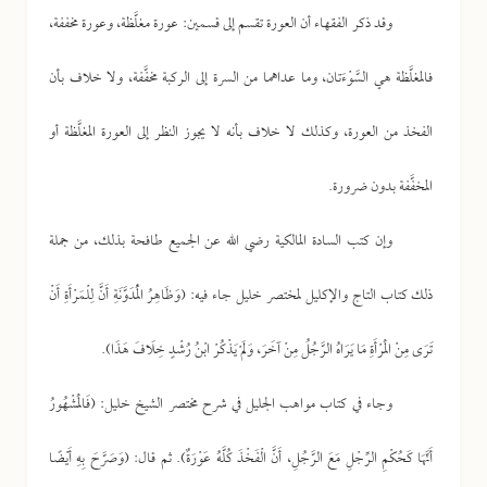
وقد ذكر الفقهاء أن العورة تقسم إلى قسمين: عورة مغلَّظة، وعورة مخففة،
فالمغلَّظة هي السَّوْءَتان، وما عداهما من السرة إلى الركبة مخفَّفة، ولا خلاف بأن
الفخذ من العورة، وكذلك لا خلاف بأنه لا يجوز النظر إلى العورة المغلَّظة أو
المخفَّفة بدون ضرورة.
وإن كتب السادة المالكية رضي الله عن الجميع طافحة بذلك، من جملة
ذلك كتاب التاج والإكليل لمختصر خليل جاء فيه: (وَظَاهِرُ الْمُدَوَّنَةِ أَنَّ لِلْمَرْأَةِ أَنْ
تَرَى مِنْ الْمَرْأَةِ مَا يَرَاهُ الرَّجُلُ مِنْ آخَرَ، وَلَمْ يَذْكُرْ ابْنُ رُشْدٍ خِلَافَ هَذَا).
وجاء في كتاب مواهب الجليل في شرح مختصر الشيخ خليل: (فَالْمَشْهُورُ
أَنَّهَا كَحُكْمِ الرِّجْلِ مَعَ الرَّجُلِ، أَنَّ الْفَخْذَ كُلَّهُ عَوْرَةٌ). ثم قال: (وَصَرَّحَ بِهِ أَيْضًا