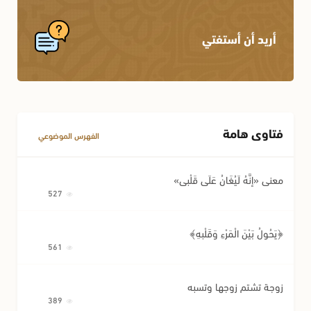
الإجارة
أحكام المواريث
أريد أن أستفتي
الكفالة
أحكام النسب
أحكام اللقطة
أحكام الوصية وتصرفات المريض
فتاوى هامة
مسائل متفرقة في المعاملات
الفهرس الموضوعي
معنى «إِنَّهُ لَيُغَانُ عَلَى قَلْبِي»
527
﴿يَحُولُ بَيْنَ الْمَرْءِ وَقَلْبِهِ﴾
561
زوجة تشتم زوجها وتسبه
389