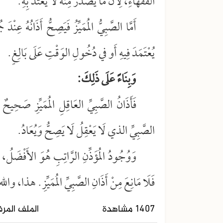
الفُقَهَاءِ، لِأَنَّ مَا يَصْدُرُ مِنْهُ لَا يُعْتَدُّ بِهِ.
أَمَّا الصَّبِيُّ المُمَيِّزُ فَيَصِحُّ أَذَانُهُ عِنْدَ ج
يُعْتَمَدَ فِيهِ أَو في دُخُولِ الوَقْتِ عَلَى بَالِغٍ.
وَبِنَاءً عَلَى ذَلِكَ:
فَأَذَانُ الصَّبِيِّ العَاقِلِ المُمَيِّزِ صَحِيحٌ 
الصَّبِيِّ الذي لَا يَعْقِلُ لَا يَصِحُّ وَيُعَادُ.
وَوُجُودُ المُؤَذِّنِ الرَّاتِبِ هُوَ الأَفْضَلُ، وَل
فَلَا مَانِعَ مِنْ أَذَانِ الصَّبِيِّ المُمَيِّزِ. هذا، و
1407 مشاهدة
الملف المر