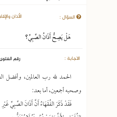
08-04-2021
الأذان والإقا
السؤال :
هَلْ يَصِحُّ أَذَانُ الصَّبِيِّ؟
الاجابة :
رقم الفتوى 
الحمد لله رب العالمين، وأفضل ال
وصحبه أجمعين، أما بعد:
فَقَدْ ذَكَرَ الفُقَهَاءُ أَنَّ أَذَانَ الصَّبِيِّ غَيْرِ 