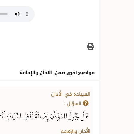
مواضيع اخرى ضمن الأذان والإقامة
السيادة في الأذان
السؤال :
هَلْ يَجُوزُ للمُؤَذِّنِ إِضَافَةُ لَفْظِ السِّيَادَةِ أَثْن
الأذان والإقامة