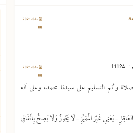
1407 مشاهدة
مة
2021-04-
08
:
11124
2021-04-
08
صلاة وأتم التسليم على سيدنا محمد، وعلى آله
العَاقِلِ ـ يَعْنِي غَيْرَ المُمَيِّزِ ـ لَا يَجُوزُ وَلَا يَصِحُّ بِاتِّفَاقِ