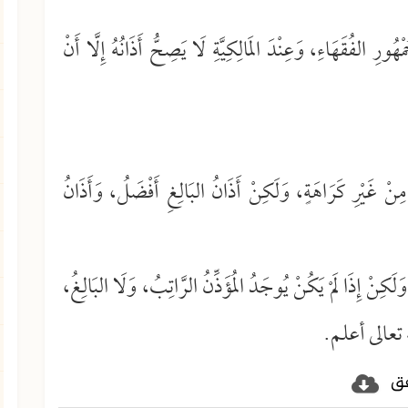
ُمْهُورِ الفُقَهَاءِ، وَعِنْدَ المَالِكِيَّةِ لَا يَصِحُّ أَذَانُهُ إِلَّا أَنْ
مِنْ غَيْرِ كَرَاهَةٍ، وَلَكِنْ أَذَانُ البَالِغِ أَفْضَلُ، وَأَذَانُ
َكِنْ إِذَا لَمْ يَكُنْ يُوجَدُ المُؤَذِّنُ الرَّاتِبُ، وَلَا البَالِغُ،
الله تعالى أعلم.
فق