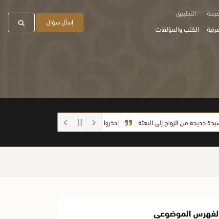
صيحة
التطبيق
إسأل سؤال
رئية
الكتب والمؤلفات
جة من الزواج إلى البعثة
احذروا الغش أيها الطلاب
ما صحة الحديث: (إذا رف
لفهرس الموضوعي