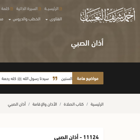
الرئيسيــة
السيرة الذاتية
كلمة ا
الفتاوى
الخطب والدروس
مع
أذان الصبي
مواضيع هامة
لا يأخذ أمته بالسنين
سيدنا رسول الله ﷺ كله رحمة
ص
الرئيسية
كتاب الصلاة
الأذان والإقامة
أذان الصبي
11124 - أذان الصبي