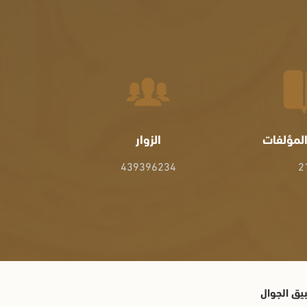
لمؤلفات
الزوار
439396234
2
يق الجوال