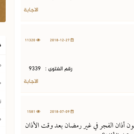
الاجابة
11320
2018-12-27
ف
م
رقم الفتوى :
9339
الاجابة
﴿ي
ز
1581
2018-07-09
ح
نون أذان الفجر في غير رمضان بعد وقت الأذان