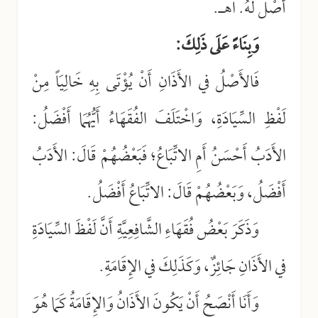
أَصْلَ لَهُ. اهـ.
وَبِنَاءً عَلَى ذَلِكَ:
فَالأَصْلُ في الأَذَانِ أَنْ يُؤْتَى بِهِ خَالِيَاً مِنْ
لَفْظِ السِّيَادَةِ، وَاخْتَلَفَ الفُقَهَاءُ أَيُّهُمَا أَفْضَلُ:
الأَدَبُ أَحْسَنُ أَمِ الاتِّبَاعُ؛ فَبَعْضُهُمْ قَالَ: الأَدَبُ
أَفْضَلُ، وَبَعْضُهُمْ قَالَ: الاتِّبَاعُ أَفْضَلُ.
وَذَكَرَ بَعْضُ فُقَهَاءِ الشَّافِعِيَّةِ أَنَّ لَفْظَ السِّيَادَةِ
في الأَذَانِ جَائِزٌ، وَكَذَلِكَ في الإِقَامَةِ.
وَأَنَا أَنْصَحُ أَنْ يَكُونَ الأَذَانُ وَالإِقَامَةُ كَمَا هُوَ