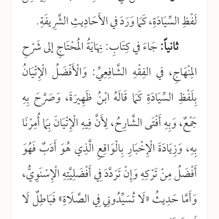
لَفْظِ السِّيَادَةِ، كَمَا وَرَدَ في الأَحَادِيثِ الشَّرِيفَةِ.
ثانياً:
جَاءَ في كِتَابِ: نِهَايَةُ المُحْتَاجِ إلى شَرْحِ
المِنْهَاجِ، في الفِقْهِ الشَّافِعِيِّ: وَالْأَفْضَلُ الْإِتْيَانُ
بِلَفْظِ السِّيَادَةِ كَمَا قَالَهُ ابْنُ ظَهِيرَةَ، وَصَرَّحَ بِهِ
جَمْعٌ، وَبِهِ أَفْتَى الشَّارِحُ، لِأَنَّ فِيهِ الْإِتْيَانَ بِمَا أُمِرْنَا
بِهِ، وَزِيَادَةَ الْإِخْبَارِ بِالْوَاقِعِ الَّذِي هُوَ أَدَبٌ فَهُوَ
أَفْضَلُ مِنْ تَرْكِهِ وَإِنْ تَرَدَّدَ فِي أَفْضَلِيَّتِهِ الْإِسْنَوِيُّ،
وَأَمَّا حَدِيثُ «لَا تُسَيِّدُونِي فِي الصَّلَاةِ» فَبَاطِلٌ لَا