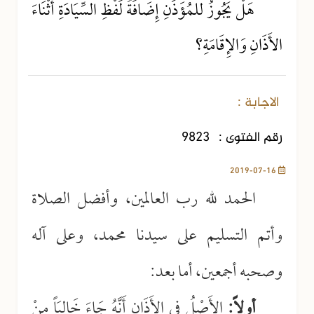
هَلْ يَجُوزُ للمُؤَذِّنِ إِضَافَةُ لَفْظِ السِّيَادَةِ أَثْنَاءَ
الأَذَانِ وَالإِقَامَةِ؟
الاجابة :
رقم الفتوى :
9823
2019-07-16
الحمد لله رب العالمين، وأفضل الصلاة
وأتم التسليم على سيدنا محمد، وعلى آله
وصحبه أجمعين، أما بعد:
أولاً:
الأَصْلُ في الأَذَانِ أَنَّهُ جَاءَ خَالِيَاً مِنْ