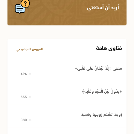
الإجارة
أحكام المواريث
أريد أن أستفتي
الكفالة
أحكام النسب
أحكام اللقطة
أحكام الوصية وتصرفات المريض
فتاوى هامة
مسائل متفرقة في المعاملات
الفهرس الموضوعي
معنى «إِنَّهُ لَيُغَانُ عَلَى قَلْبِي»
494
﴿يَحُولُ بَيْنَ الْمَرْءِ وَقَلْبِهِ﴾
555
زوجة تشتم زوجها وتسبه
380