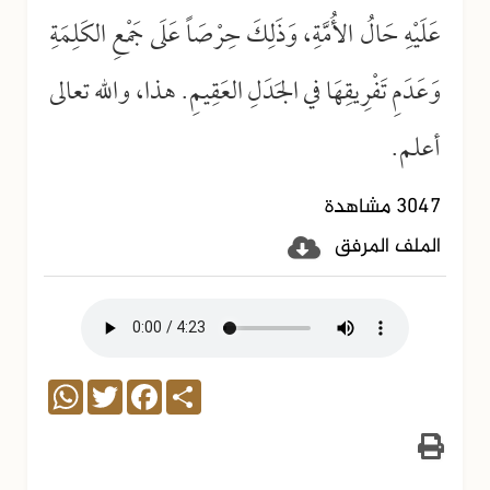
عَلَيْهِ حَالُ الأُمَّةِ، وَذَلِكَ حِرْصَاً عَلَى جَمْعِ الكَلِمَةِ
وَعَدَمِ تَفْرِيقِهَا في الجَدَلِ العَقِيمِ. هذا، والله تعالى
أعلم.
3047 مشاهدة
الملف المرفق
WhatsApp
Twitter
Facebook
Share