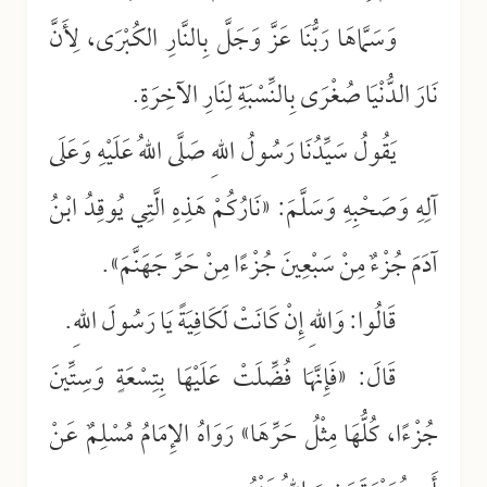
وَسَمَّاهَا رَبُّنَا عَزَّ وَجَلَّ بِالنَّارِ الكُبْرَى، لِأَنَّ
نَارَ الدُّنْيَا صُغْرَى بِالنِّسْبَةِ لِنَارِ الآخِرَةِ.
يَقُولُ سَيِّدُنَا رَسُولُ اللهِ صَلَّى اللهُ عَلَيْهِ وَعَلَى
آلِهِ وَصَحْبِهِ وَسَلَّمَ: «نَارُكُمْ هَذِهِ الَّتِي يُوقِدُ ابْنُ
آدَمَ جُزْءٌ مِنْ سَبْعِينَ جُزْءًا مِنْ حَرِّ جَهَنَّمَ».
قَالُوا: وَاللهِ إِنْ كَانَتْ لَكَافِيَةً يَا رَسُولَ اللهِ.
قَالَ: «فَإِنَّهَا فُضِّلَتْ عَلَيْهَا بِتِسْعَةٍ وَسِتِّينَ
جُزْءًا، كُلُّهَا مِثْلُ حَرِّهَا» رَوَاهُ الإِمَامُ مُسْلِمٌ عَنْ