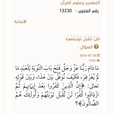
التفسير وعلوم القرآن
رقم الفتوى :
13230
الاجابة
﴿لَنْ تُقْبَلَ تَوْبَتُهُمْ﴾
السؤال :
2024-07-25
1752
مَا دَامَ رَبُّنَا عَزَّ وَجَلَّ فَتَحَ بَابَ التَّوْبَةِ لِلْعَبْدِ مَا
لَمْ يُغَرْغِرْ، فَكَيْفَ نُوَفِّقُ بَيْنَ هَذَا، وَبَيْنَ قَوْلِهِ
تعالى: ﴿إِنَّ الَّذِينَ كَفَرُوا بَعْدَ إِيمَانِهِمْ ثُمَّ
ازْدَادُوا كُفْرًا لَنْ تُقْبَلَ تَوْبَتُهُمْ وَأُولَئِكَ هُمُ
الضَّالُّونَ﴾؟