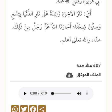
أَبِي هُرَيْرَةَ رَضِيَ اللهُ عَنْهُ.
أَيْ: نَارُ الآخِرَةِ زَائِدَةٌ عَلَى نَارِ الدُّنْيَا بِتِسْعٍ
وَسِتِّينَ ضِعْفًا؛ أَجَارَنَا اللهُ عَزَّ وَجَلَّ مِنْ ذَلِكَ.
هذا، والله تعالى أعلم.
407 مشاهدة
الملف المرفق
WhatsApp
Twitter
Facebook
Share