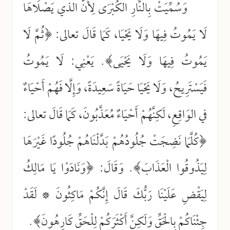
وَسُمِّيَتْ بِالنَّارِ الكُبْرَى لِأَنَّ الذي يَصْلَاهَا
لَا يَمُوتُ فِيهَا وَلَا يَحْيَا، كَمَا قَالَ تعالى: ﴿ثُمَّ لَا
يَمُوتُ فِيهَا وَلَا يَحْيَى﴾. يَعْنِي: لَا يَمُوتُ
فَيَسْتَرِيحُ، وَلَا يَحْيَا حَيَاةً سَعِيدَةً، وَإِلَّا فَهُمْ أَحْيَاءٌ
في الوَاقِعِ، لَكِنَّهُمْ أَحْيَاءٌ مُعَذَّبُونَ، كَمَا قَالَ تعالى:
﴿كُلَّمَا نَضِجَتْ جُلُودُهُمْ بَدَّلْنَاهُمْ جُلُودًا غَيْرَهَا
لِيَذُوقُوا الْعَذَابَ﴾. وَقَالَ: ﴿وَنَادَوْا يَا مَالِكُ
لِيَقْضِ عَلَيْنَا رَبُّكَ قَالَ إِنَّكُمْ مَاكِثُونَ * لَقَدْ
جِئْنَاكُمْ بِالْحَقِّ وَلَكِنَّ أَكْثَرَكُمْ لِلْحَقِّ كَارِهُونَ﴾.