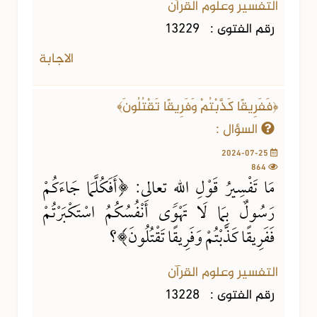
التفسير وعلوم القرآن
رقم الفتوى :
13229
الاجابة
﴿فَفَرِيقًا كَذَّبْتُمْ وَفَرِيقًا تَقْتُلُونَ﴾
السؤال :
2024-07-25
864
مَا تَفْسِيرُ قَوْلِ اللهِ تعالى: ﴿أَفَكُلَّمَا جَاءَكُمْ
رَسُولٌ بِمَا لَا تَهْوَى أَنْفُسُكُمُ اسْتَكْبَرْتُمْ
فَفَرِيقًا كَذَّبْتُمْ وَفَرِيقًا تَقْتُلُونَ﴾؟
التفسير وعلوم القرآن
رقم الفتوى :
13228