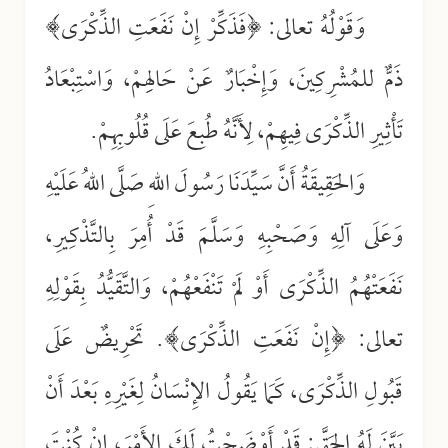
وَقَوْلُهُ تعالى: ﴿فَذَكِّرْ إِنْ نَفَعَتِ الذِّكْرَى﴾
ذَمٌّ للمُشْرِكِينَ، وَإِخْبَارٌ عَنْ حَالِهِمْ، وَاسْتِبْعَادُ
تَأْثِيرِ الذِّكْرَى فِيهِمْ، لِأَنَّهُ طُبِعَ عَلَى قُلُوبِهِمْ.
وَالحَقِيقَةُ أَنَّ سَيِّدَنَا رَسُولَ اللهِ صَلَّى اللهُ عَلَيْهِ
وَعَلَى آلِهِ وَصَحْبِهِ وَسَلَّمَ قَدْ أُمِرَ بِالتَّذْكِيرِ،
نَفَعَتْهُمُ الذِّكْرَى أَوْ لَمْ تَنْفَعْهُمْ، وَالتَّقَيُّدُ بِقَوْلِهِ
تعالى: ﴿إِنْ نَفَعَتِ الذِّكْرَى﴾. تَحْرِيضٌ عَلَى
قَبُولِ الذِّكْرَى، كَمَا يَقُولُ الإِنْسَانُ لِغَيْرِهِ بَعْدَ أَنْ
بَيَّنَ لَهُ الحَقَّ: قَدْ أَوْضَحْتُ لَكَ الأَمْرَ، إِنْ كُنْتَ