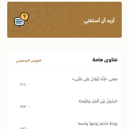
الإجارة
أحكام المواريث
أريد أن أستفتي
الكفالة
أحكام النسب
أحكام اللقطة
أحكام الوصية وتصرفات المريض
فتاوى هامة
مسائل متفرقة في المعاملات
الفهرس الموضوعي
معنى «إِنَّهُ لَيُغَانُ عَلَى قَلْبِي»
512
﴿يَحُولُ بَيْنَ الْمَرْءِ وَقَلْبِهِ﴾
558
زوجة تشتم زوجها وتسبه
382