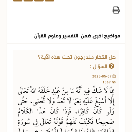
مواضيع اخرى ضمن التفسير وعلوم القرآن
هل الكفار مندرجون تحت هذه الآية؟
السؤال :
2025-05-07
1569
مِمَّا لَا شَكَّ فِيهِ أَنَّهُ مَا مِنْ عَبْدٍ خَلَقَهُ اللهُ تَعَالَى
إِلَّا أَسْبَغَ عَلَيْهِ نِعَمًا لَا تُعَدُّ وَلَا تُحْصَى، حَتَّى
وَلَو كَانَ كَافِرًا، فَإِذَا كَانَ هَذَا الكَلَامُ
صَحِيحًا فَكَيْفَ نَفْهَمُ قَوْلَهُ تَعَالَى فِي سُورَةِ