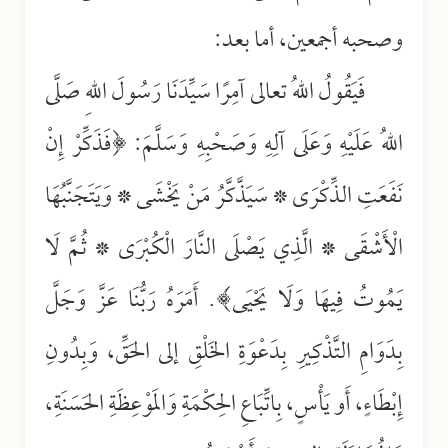
وصحبه أجمعين، أما بعد:
فَيَقُولُ اللهُ تعالى آمِرًا سَيِّدَنَا رَسُولَ اللهِ صَلَّى
اللهُ عَلَيْهِ وَعَلَى آلِهِ وَصَحْبِهِ وَسَلَّمَ: ﴿فَذَكِّرْ إِنْ
نَفَعَتِ الذِّكْرَى * سَيَذَّكَّرُ مَنْ يَخْشَى * وَيَتَجَنَّبُهَا
الْأَشْقَى * الَّذِي يَصْلَى النَّارَ الْكُبْرَى * ثُمَّ لَا
يَمُوتُ فِيهَا وَلَا يَحْيَى﴾. أَمَرَهُ رَبُّنَا عَزَّ وَجَلَّ
بِدَوَامِ التَّذْكِيرِ بِدَعْوَةِ الخَلْقِ إلى الحَقِّ، وَبِدُونِ
إِبْطَاءٍ، أَو يَأْسٍ، بِاتِّبَاعِ الحِكْمَةِ وَالمَوْعِظَةِ الحَسَنَةِ،