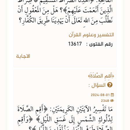
الفَاتِحَةِ: ﴿اهْدِنَا الصِّرَاطَ الْمُسْتَقِيمَ * صِرَاطَ
الَّذِينَ أَنْعَمْتَ عَلَيْهِمْ﴾؟ هَلْ مِنَ المَعْقُولِ أَنْ
نَطْلُبَ مِنَ اللهِ تَعَالَى أَنْ يَهْدِيَنَا طَرِيقَ الكُفَّارِ؟
التفسير وعلوم القرآن
رقم الفتوى :
13617
الاجابة
﴿أَقِمِ الصَّلَاةَ﴾
السؤال :
2024-08-01
2348
مَا تَفْسِيرُ الآيَتَيْنِ الكَرِيمَتَيْنِ: ﴿أَقِمِ الصَّلَاةَ
لِدُلُوكِ الشَّمْسِ إِلَى غَسَقِ اللَّيْلِ﴾ ﴿وَأَقِمِ