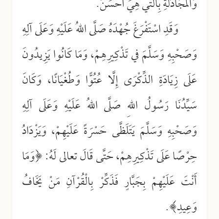
وَالمُجَادَلَةِ بِالتي هِيَ أَحْسَنُ.
وَقَدِ اسْتَفْرَغَ جُهْدَهُ صَلَّى اللهُ عَلَيْهِ وَعَلَى آلِهِ
وَصَحْبِهِ وَسَلَّمَ في تَذْكِيرِهِمْ، وَمَا كَانُوا يَزِيدُونَ
عَلَى زِيَادَةِ الذِّكْرَى إِلَّا عُتُوًّا وَطُغْيَانًا، وَكَانَ
سَيِّدُنَا رَسُولُ اللهِ صَلَّى اللهُ عَلَيْهِ وَعَلَى آلِهِ
وَصَحْبِهِ وَسَلَّمَ يَتَلَظَّى حَسْرَةً عَلَيْهِمْ، وَيَزْدَادُ
حِرْصًا عَلَى تَذْكِيرِهِمْ، حَتَّى قَالَ تعالى لَهُ: ﴿وَمَا
أَنْتَ عَلَيْهِمْ بِجَبَّارٍ فَذَكِّرْ بِالْقُرْآنِ مَنْ يَخَافُ
وَعِيدِ﴾.