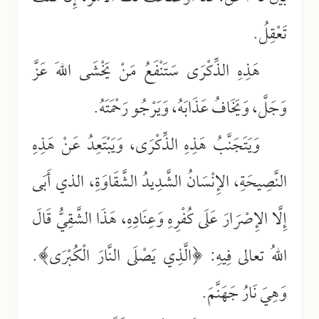
تَعْقِلُ.
هَذِهِ الذِّكْرَى سَتَنْفَعُ مَنْ يَخْشَى اللهَ عَزَّ
وَجَلَّ، وَيَخَافُ عَذَابَهُ، وَيَرْجُو رَحْمَتَهُ.
وَيَتَجَنَّبُ هَذِهِ الذِّكْرَى، وَيَبْتَعِدُ عَنْ هَذِهِ
النَّصِيحَةِ، الإِنْسَانُ الشَّدِيدُ الشَّقَاوَةِ، الذي أَبَى
إِلَّا الإِصْرَارَ عَلَى كُفْرِهِ وَعِنَادِهِ، هَذَا الشَّقِيُّ قَالَ
اللهُ تعالى فِيهِ: ﴿الَّذِي يَصْلَى النَّارَ الْكُبْرَى﴾.
وَهِيَ نَارُ جَهَنَّمَ.