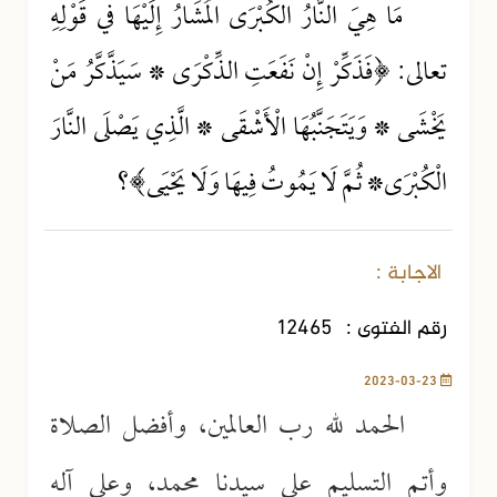
مَا هِيَ النَّارُ الكُبْرَى المُشَارُ إِلَيْهَا في قَوْلِهِ
تعالى: ﴿فَذَكِّرْ إِنْ نَفَعَتِ الذِّكْرَى * سَيَذَّكَّرُ مَنْ
يَخْشَى * وَيَتَجَنَّبُهَا الْأَشْقَى * الَّذِي يَصْلَى النَّارَ
الْكُبْرَى* ثُمَّ لَا يَمُوتُ فِيهَا وَلَا يَحْيَى﴾؟
الاجابة :
رقم الفتوى :
12465
2023-03-23
الحمد لله رب العالمين، وأفضل الصلاة
وأتم التسليم على سيدنا محمد، وعلى آله