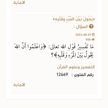
الاجابة
﴿يَحُولُ بَيْنَ الْمَرْءِ وَقَلْبِهِ﴾
السؤال :
2023-08-07
558
مَا تَفْسِيرُ قَوْلِ اللهِ تعالى: ﴿وَاعْلَمُوا أَنَّ اللهَ
يَحُولُ بَيْنَ الْمَرْءِ وَقَلْبِهِ﴾؟
التفسير وعلوم القرآن
رقم الفتوى :
12669
الاجابة