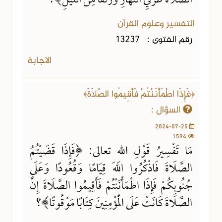
الصَّلَاةَ طَرَفَيِ النَّهَارِ وَزُلَفًا مِنَ اللَّيْلِ﴾؟
التفسير وعلوم القرآن
رقم الفتوى :
13237
الاجابة
﴿فَإِذَا اطْمَأْنَنْتُمْ فَأَقِيمُوا الصَّلَاةَ﴾
السؤال :
2024-07-25
1594
مَا تَفْسِيرُ قَوْلِ اللهِ تعالى: ﴿فَإِذَا قَضَيْتُمُ
الصَّلَاةَ فَاذْكُرُوا اللهَ قِيَامًا وَقُعُودًا وَعَلَى
جُنُوبِكُمْ فَإِذَا اطْمَأْنَنْتُمْ فَأَقِيمُوا الصَّلَاةَ إِنَّ
الصَّلَاةَ كَانَتْ عَلَى الْمُؤْمِنِينَ كِتَابًا مَوْقُوتًا﴾؟