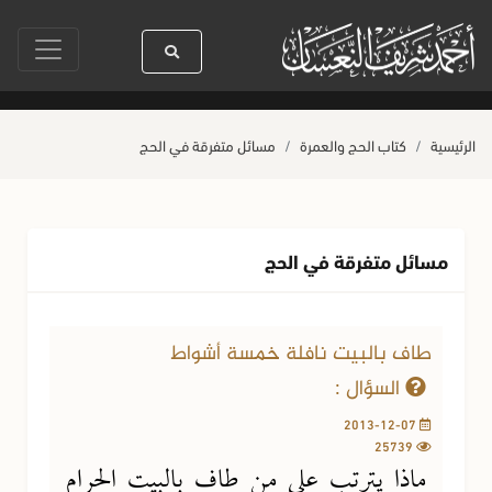
سيدنا رسول الله ﷺ كله رحمة
صلاة آخر أربعاء من صفر
حياة القلوب وصحته
الرئيسية
كتاب الحج والعمرة
مسائل متفرقة في الحج
مسائل متفرقة في الحج
طاف بالبيت نافلة خمسة أشواط
السؤال :
2013-12-07
25739
ماذا يترتب على من طاف بالبيت الحرام