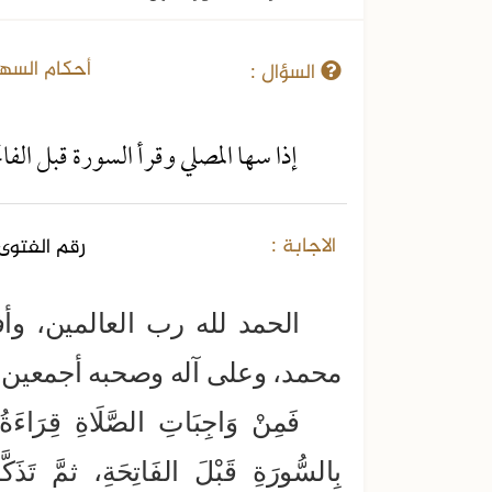
22-08-2016
أحكام السه
السؤال :
إذا سها المصلي وقرأ السورة قبل الفات
الاجابة :
رقم الفتوى 
الحمد لله رب العالمين، وأ
محمد، وعلى آله وصحبه أجمعين، أ
فَمِنْ وَاجِبَاتِ الصَّلَاةِ قِرَاءَةُ
بِالسُّورَةِ قَبْلَ الفَاتِحَةِ، ثمَّ تَذَكَ