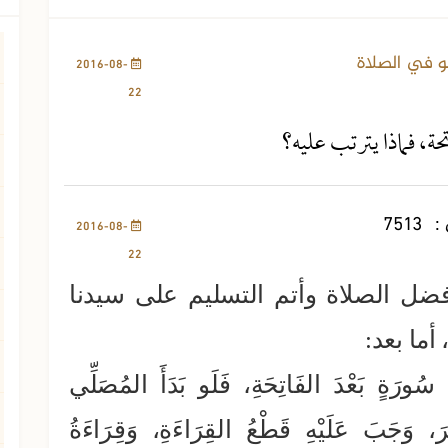
5582 مشاهدة
و في الصلاة
2016-08-
22
حة، فماذا يترتب عليه؟
:
7513
2016-08-
22
فضل الصلاة وأتم التسليم على سيدنا
ما بعد:
 سُورَةٍ بَعْدَ الفَاتِحَةِ، فَلَو بَدَأَ المُصَلِّي
ّرَ، وَجَبَ عَلَيْهِ قَطْعُ القِرَاءَةِ، وَقِرَاءَةُ