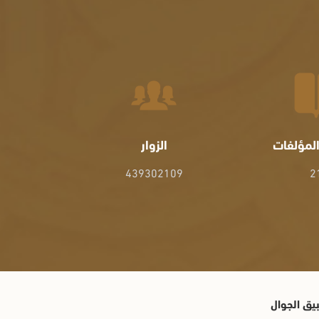
لمؤلفات
الزوار
439302109
2
يق الجوال