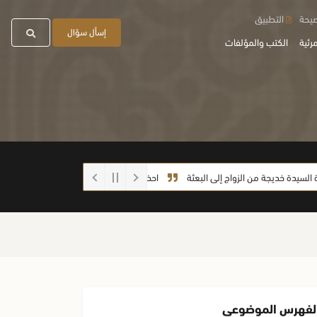
صيحة
التطبيق
إسأل سؤال
رئية
الكتب والمؤلفات
خديجة من الزواج إلى البعثة
احذروا الغش أيها الطلاب
ما صحة الحديث: (إذا
لفهرس الموضوعي