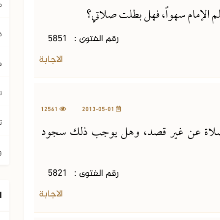
م
م الإمام سهواً، فهل بطلت صلاتي؟
ق
رقم الفتوى :
5851
الاجابة
ه
ت
12561
2013-05-01
ت
لصلاة عن غير قصد، وهل يوجب ذلك سجود
و
رقم الفتوى :
5821
الاجابة
ا