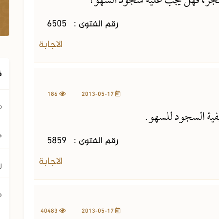
الفجر، فهل يجب عليه سجود السهو؟
رقم الفتوى :
6505
الاجابة
ف
186
2013-05-17
م
ية السجود للسهو.
﴿ي
رقم الفتوى :
5859
الاجابة
ز
ح
40483
2013-05-17