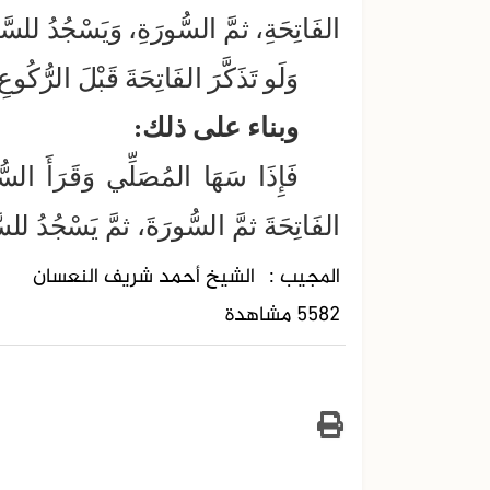
الفَاتِحَةِ، ثمَّ السُّورَةِ، وَيَسْجُدُ للسَّه
وَلَو تَذَكَّرَ الفَاتِحَةَ قَبْلَ الرُّكُو
وبناء على ذلك:
فَإِذَا سَهَا المُصَلِّي وَقَرَأَ السُّو
الفَاتِحَةَ ثمَّ السُّورَةَ، ثمَّ يَسْجُدُ
المجيب :
الشيخ أحمد شريف النعسان
5582 مشاهدة