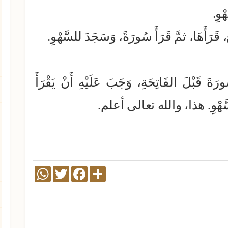
ْوِ.
عِ، قَرَأَهَا، ثمَّ قَرَأَ سُورَةً، وَسَجَدَ للسَّهْوِ.
رَةَ قَبْلَ الفَاتِحَةِ، وَجَبَ عَلَيْهِ أَنْ يَقْرَأَ
 للسَّهْوِ. هذا، والله تعالى أعلم.
WhatsApp
Twitter
Facebook
Share