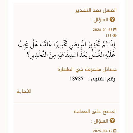
الغسل بعد التخدير
السؤال :
2026-01-25
135
إِذَا تَمَّ تَخْدِيرُ المَرِيضِ تَخْدِيرًا عَامًّا، هَلْ يَجِبُ
عَلَيْهِ الغُسْلُ بَعْدَ اسْتِيقَاظِهِ مِنَ التَّخْدِيرِ؟
مسائل متفرقة في الطهارة
رقم الفتوى :
13937
الاجابة
المسح على العمامة
السؤال :
2025-03-12