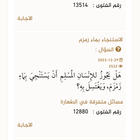
رقم الفتوى :
13514
الاجابة
الاستنجاء بماء زمزم
السؤال :
2023-12-29
2532
هَلْ يَجُوزُ للإِنْسَانِ المُسْلِمِ أَنْ يَسْتَنْجِيَ بِمَاءِ
زَمْزَمَ، وَيَغْتَسِلَ بِهِ؟
مسائل متفرقة في الطهارة
رقم الفتوى :
12880
الاجابة