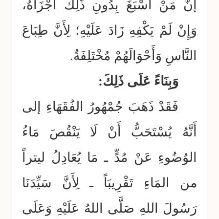
إنَّ مَنْ أَسْبَغَ بِدُونِ ذَلِكَ أَجْزَأَهُ،
وَإِنْ لَمْ يَكْفِهِ زَادَ عَلَيْهِ؛ لِأَنَّ طِبَاعَ
النَّاسِ وَأَحْوَالَهُمْ مُخْتَلِفَةٌ.
وَبِنَاءً عَلَى ذَلِكَ:
فَقَدْ ذَهَبَ جُمْهُورُ الفُقَهَاءِ إلى
أَنَّهُ يُسْتَحَبُّ أَنْ لَا يَنْقُصَ مَاءُ
الوُضُوءِ عَنْ مُدٍّ ـ مَا يُعَادِلُ ليتراً
من المَاءِ تَقْرِيبَاً ـ لِأَنَّ سَيِّدَنَا
رَسُولَ اللهِ صَلَّى اللهُ عَلَيْهِ وَعَلَى