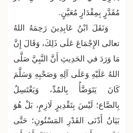
مُقَدَّرٍ بِمِقْدَارٍ مُعَيَّنٍ.
وَنَقَلَ ابْنُ عَابِدِينَ رَحِمَهُ اللهُ
تعالى الإِجْمَاعَ عَلَى ذَلِكَ، وَقَالَ إِنَّ
مَا وَرَدَ في الحَدِيثِ أَنَّ النَّبِيَّ صَلَّى
اللهُ عَلَيْهِ وَعَلَى آلِهِ وَصَحْبِهِ وَسَلَّمَ
كَانَ يَتَوَضَّأُ بِالمُدِّ، وَيَغْتَسِلُ
بِالصَّاع؛ لَيْسَ بِتَقْدِيرٍ لَازِمٍ، بَلْ هُوَ
بَيَانُ أَدْنَى القَدْرِ المَسْنُونِ؛ حَتَّى