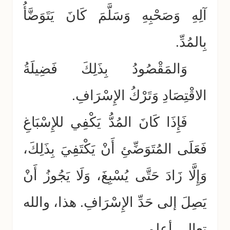
آلِهِ وَصَحْبِهِ وَسَلَّمَ كَانَ يَتَوَضَّأُ
بِالمُدِّ.
وَالمَقْصُودُ بِذَلِكَ فَضِيلَةُ
الاقْتِصَادِ وَتَرْكُ الإِسْرَافِ.
فَإِذَا كَانَ المُدُّ يَكْفِي للإِسْبَاغِ
فَعَلَى المُتَوَضِّئِ أَنْ يَكْتَفِيَ بِذَلِكَ،
وَإِلَّا زَادَ حَتَّى يُسْبِغَ، وَلَا يَجُوزُ أَنْ
يَصِلَ إلى حَدِّ الإِسْرَافِ. هذا، والله
تعالى أعلم.