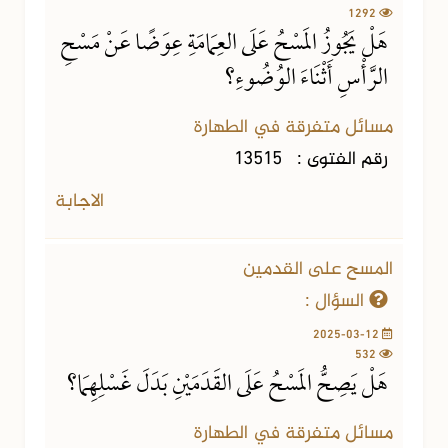
1292
هَلْ يَجُوزُ المَسْحُ عَلَى العِمَامَةِ عِوَضًا عَنْ مَسْحِ
الرَّأْسِ أَثْنَاءَ الوُضُوءِ؟
مسائل متفرقة في الطهارة
رقم الفتوى :
13515
الاجابة
المسح على القدمين
السؤال :
2025-03-12
532
هَلْ يَصِحُّ المَسْحُ عَلَى القَدَمَيْنِ بَدَلَ غَسْلِهِمَا؟
مسائل متفرقة في الطهارة