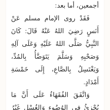
أجمعين، أما بعد:
فَقَدْ روى الإمام مسلم عَنْ
أَنَسٍ رَضِيَ اللهُ عَنْهُ قَالَ: كَانَ
النَّبِيُّ صَلَّى اللهُ عَلَيْهِ وَعَلَى آلِهِ
وَصَحْبِهِ وَسَلَّمَ يَتَوَضَّأُ بِالمُدِّ،
وَيَغْتَسِلُ بِالصَّاعِ، إِلَى خَمْسَةِ
أَمْدَادٍ.
وَاتَّفَقَ الفُقَهَاءُ عَلَى أَنَّ مَا
يُجْزِئُ في الوُضُوءِ وَالغُسْلِ غَيْرُ