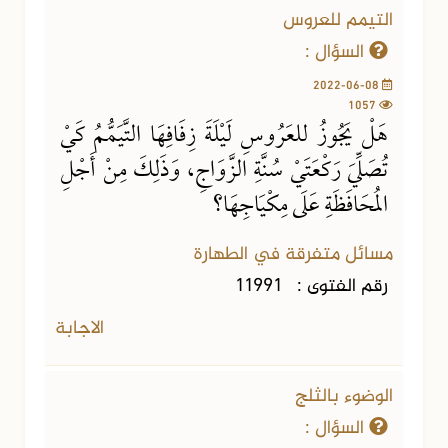
التيمم للعروس
السؤال :
2022-06-08
1057
هَلْ يَجُوزُ للعَرُوسِ لَيْلَةَ زِفَافِهَا التَّيَمُّمُ كَيْ
تُصَلِّيَ رَكْعَتَيْ سُنَّةِ الزَّوَاجِ، وَذَلِكَ مِنْ أَجْلِ
المُحَافَظَةِ عَلَى مِكْيَاجِهَا؟
مسائل متفرقة في الطهارة
رقم الفتوى :
11991
الاجابة
الوضوء بالثلج
السؤال :