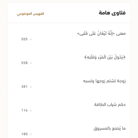
فتاوى هامة
مسائل متفرقة في المعاملات
الفهرس الموضوعي
معنى «إِنَّهُ لَيُغَانُ عَلَى قَلْبِي»
505
﴿يَحُولُ بَيْنَ الْمَرْءِ وَقَلْبِهِ﴾
558
زوجة تشتم زوجها وتسبه
381
حكم شراب الطاقة
116
ما يُصنع بالمسروق
180